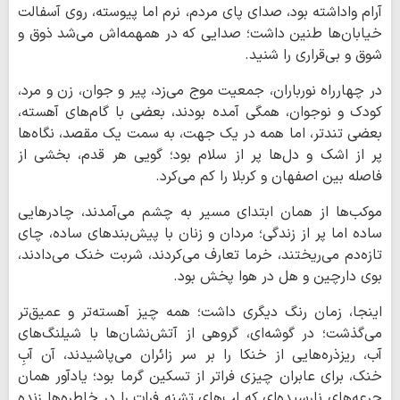
آرام واداشته بود، صدای پای مردم، نرم اما پیوسته، روی آسفالت
خیابان‌ها طنین داشت؛ صدایی که در همهمه‌اش می‌شد ذوق و
شوق و بی‌قراری را شنید.
در چهارراه نورباران، جمعیت موج می‌زد، پیر و جوان، زن و مرد،
کودک و نوجوان، همگی آمده بودند، بعضی با گام‌های آهسته،
بعضی تندتر، اما همه در یک جهت، به سمت یک مقصد، نگاه‌ها
پر از اشک و دل‌ها پر از سلام بود؛ گویی هر قدم، بخشی از
فاصله بین اصفهان و کربلا را کم می‌کرد.
موکب‌ها از همان ابتدای مسیر به چشم می‌آمدند، چادرهایی
ساده اما پر از زندگی؛ مردان و زنان با پیش‌بندهای ساده، چای
تازه‌دم می‌ریختند، خرما تعارف می‌کردند، شربت خنک می‌دادند،
بوی دارچین و هل در هوا پخش بود.
اینجا، زمان رنگ دیگری داشت؛ همه چیز آهسته‌تر و عمیق‌تر
می‌گذشت؛ در گوشه‌ای، گروهی از آتش‌نشان‌ها با شیلنگ‌های
آب، ریزذره‌هایی از خنکا را بر سر زائران می‌پاشیدند، آن آبِ
خنک، برای عابران چیزی فراتر از تسکین گرما بود؛ یادآور همان
جرعه‌های نارسیده‌ای که لب‌های تشنه فرات را در خاطره‌ها زنده