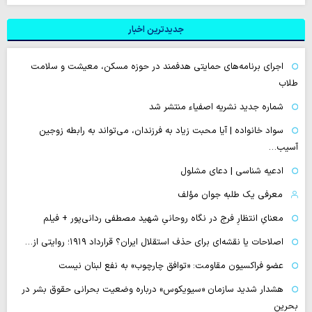
جدیدترین اخبار
اجرای برنامه‌های حمایتی هدفمند در حوزه مسکن، معیشت و سلامت
طلاب
شماره جدید نشریه اصفیاء منتشر شد
سواد خانواده | آیا محبت زیاد به فرزندان، می‌تواند به رابطه زوجین
آسیب…
ادعیه شناسی | دعای مشلول
معرفی یک طلبه جوان مؤلف
معنایِ انتظارِ فرج در نگاه روحانیِ شهید مصطفی ردانی‌پور + فیلم
اصلاحات یا نقشه‌ای برای حذف استقلال ایران؟ قرارداد ۱۹۱۹؛ روایتی از…
عضو فراکسیون مقاومت: «توافق چارچوب» به نفع لبنان نیست
هشدار شدید سازمان «سیویکوس» درباره وضعیت بحرانی حقوق بشر در
بحرین