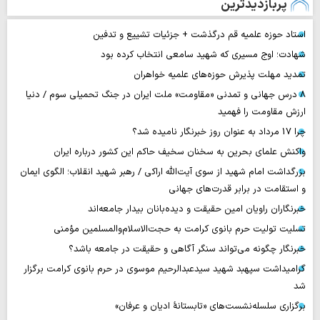
پربازدیدترین
استاد حوزه علمیه قم درگذشت + جزئیات تشییع و تدفین
شهادت؛ اوج مسیری که شهید سامعی انتخاب کرده بود
تمدید مهلت پذیرش حوزه‌های علمیه خواهران
۸ درس جهانی و تمدنی «مقاومت» ملت ایران در جنگ تحمیلی سوم / دنیا
ارزش مقاومت را فهمید
چرا 17 مرداد به عنوان روز خبرنگار نامیده شد؟
واکنش علمای بحرین به سخنان سخیف حاکم این کشور درباره ایران
بزرگداشت امام شهید از سوی آیت‌الله اراکی / رهبر شهید انقلاب؛ الگوی ایمان
و استقامت در برابر قدرت‌های جهانی
خبرنگاران راویان امین حقیقت و دیده‌بانان بیدار جامعه‌اند
تسلیت تولیت حرم بانوی کرامت به حجت‌الاسلام‌والمسلمین مؤمنی
خبرنگار چگونه می‌تواند سنگر آگاهی و حقیقت در جامعه باشد؟
گرامیداشت سپهبد شهید سیدعبدالرحیم موسوی در حرم بانوی کرامت برگزار
شد
برگزاری سلسله‌نشست‌های «تابستانهٔ ادیان و عرفان»