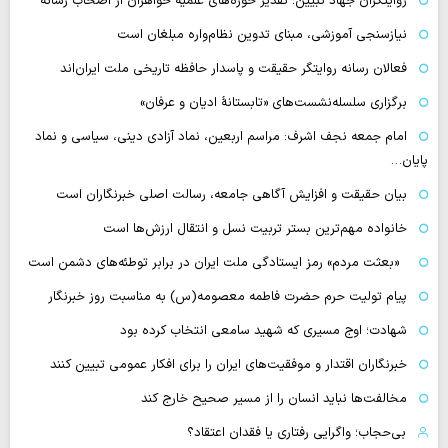
روایتگران جهاد تبیین؛ تقدیر حوزه‌های علمیه خواهران از اصحاب رسانه
نیازسنجی آموزشی، مبنای تدوین نظام‌واره مبلغان است
فعالان رسانه‌ روایتگر حقیقت و پاسدار حافظه تاریخی ملت ایران‌اند
برگزاری سلسله‌نشست‌های «تابستانهٔ ادیان و عرفان»
امام جمعه نجف اشرف: مراسم اربعین، نماد آزادی دینی، سیاسی و نماد
پایان…
بیان حقیقت و افزایش آگاهی جامعه، رسالت اصلی خبرنگاران است
خانواده مهم‌ترین بستر تربیت نسل و انتقال ارزش‌ها است
«بعثت مردم» رمز ایستادگی ملت ایران در برابر توطئه‌های دشمن است
پیام تولیت حرم حضرت فاطمه معصومه(س) به مناسبت روز خبرنگار
شهادت؛ اوج مسیری که شهید سامعی انتخاب کرده بود
خبرنگاران اقتدار و موفقیت‌های ایران را برای افکار عمومی تبیین کنند
مخالفت‌ها نباید انسان را از مسیر صحیح خارج کند
بی‌حجاب؛ واگرایی رفتاری یا فقدان اعتقاد؟