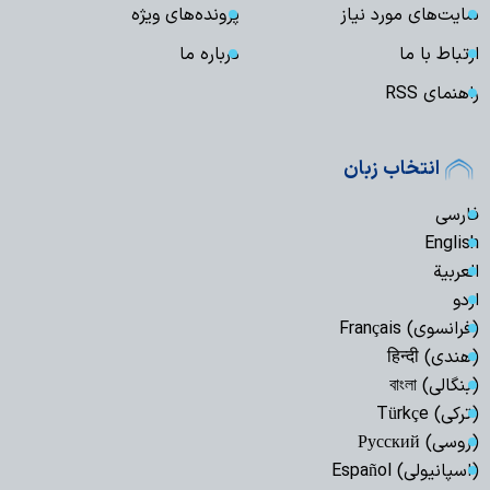
سایت‌های مورد نیاز
پرونده‌های ویژه
ارتباط با ما
درباره ما
راهنمای RSS
انتخاب زبان
فارسی
English
العربیة
اردو
(فرانسوی) Français
(هندی) हिन्दी
(بنگالی) বাংলা
(ترکی) Türkçe
(روسی) Русский
(اسپانیولی) Español