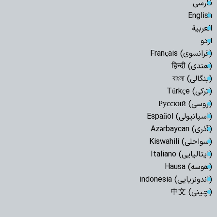
فارسی
English
العربیة
اردو
(فرانسوی) Français
(هندی) हिन्दी
(بنگالی) বাংলা
(ترکی) Türkçe
(روسی) Русский
(اسپانیولی) Español
(آذری) Azərbaycan
(سواحلی) Kiswahili
(ایتالیایی) Italiano
(هوسه) Hausa
(اندونزیایی) indonesia
(چینی) 中文