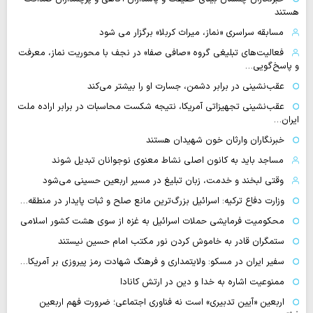
هستند
مسابقه سراسری «نماز، میراث کربلا» برگزار می شود
فعالیت‌های تبلیغی گروه «صافی صفا» در نجف با محوریت نماز، معرفت
و پاسخ‌گویی…
عقب‌نشینی در برابر دشمن، جسارت او را بیشتر می‌کند
عقب‌نشینی تجهیزاتی آمریکا، نتیجه شکست محاسبات در برابر اراده ملت
ایران…
خبرنگاران وارثان خون شهیدان هستند
مساجد باید به کانون اصلی نشاط معنوی نوجوانان تبدیل شوند
وقتی لبخند و خدمت، زبان تبلیغ در مسیر اربعین حسینی می‌شود
وزارت دفاع ترکیه: اسرائیل بزرگ‌ترین مانع صلح و ثبات پایدار در منطقه…
محکومیت فرمایشی حملات اسرائیل به غزه از سوی هشت کشور اسلامی
ستمگران قادر به خاموش کردن نور مکتب امام حسین نیستند
سفیر ایران در مسکو: ولایتمداری و فرهنگ شهادت رمز پیروزی بر آمریکا…
ممنوعیت اشاره به خدا و دین در ارتش کانادا
اربعین «آیین تدبیری» است نه فناوری اجتماعی؛ ضرورت فهم اربعین