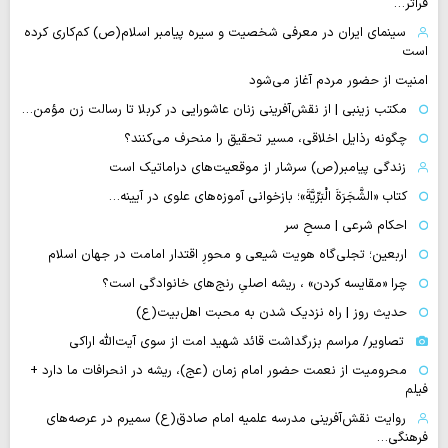
فراتر…
سینمای ایران در معرفی شخصیت و سیره پیامبر اسلام(ص) کم‌کاری کرده
است
امنیت از حضور مردم آغاز می‌شود
مکتب زینبی | از نقش‌آفرینی زنان عاشورایی در کربلا تا رسالت زن مؤمن…
چگونه رذایل اخلاقی، مسیر تحقیق را منحرف می‌کنند؟
زندگی پیامبر(ص) سرشار از موقعیت‌های دراماتیک است
کتاب «الشَّجَرَةَ الْبَرِّیَّةَ»؛ بازخوانی آموزه‌های علوی در آیینه…
احکام شرعی | مسحِ سر
اربعین؛ تجلی‌گاه هویت شیعی و محورِ اقتدار امامت در جهان اسلام
چرا «مقایسه کردن» ، ریشه اصلیِ رنج‌های خانوادگی است؟
حدیث روز | راه نزدیک شدن به محبت اهل‌بیت(ع)
تصاویر/ مراسم بزرگداشت قائد شهید امت از سوی آیت‌الله اراکی
محرومیت از نعمت حضور امام زمان (عج)، ریشه در انحرافات ما دارد +
فیلم
روایت نقش‌آفرینی مدرسه علمیه امام صادق(ع) سمیرم در عرصه‌های
فرهنگی…