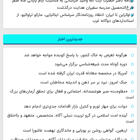
برنامه دفتر حضرت آیت الله وحید خراسانی به مناسبت ایام پایانی ماه صفر
فارغ‌التحصیل مدرسه سفیران هدایت درگذشت
از اوکراین تا ایران؛ انتقاد روزنامه‌نگار سرشناس ایتالیایی، مارکو تراوالیو، از
استانداردهای دوگانه غرب
جدیدترین اخبار
هرگونه تعرض به خاک کشور، با پاسخ کوبنده مواجه خواهد شد
دوره کوتاه مدت شیعه‌شناسی برگزار می‌شود
آمریکا در مخمصه معادله قدرت ایران گرفته شده است
جنگ امروز، نبرد بر سر ذهن و اندیشه مخاطبان است
«مقاومت» صبر هوشمندانه، اجتماعی و فعال برای تحقق آرمان‌های بزرگ
است
دولت برای مهار تورم و کنترل بازار اقدامات جدی‌تری انجام دهد
آینده امت اسلامی در گرو تربیت نسلی آگاه، متخصص، متعهد و بااخلاق
است
اربعین، گواهی روشن بر پویایی و ماندگاری نهضت عاشورا است
خبرنگاران چشمان بینای حقیقت و پاسداران آگاهی و پرچمداران صداقت