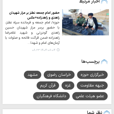
اخبار مرتبط
حضور امام جمعه نطنز بر مزار شهیدان
زاهدی و زاهدزاده+عکس
حوزه/ امام جمعه و فرمانده سپاه نطنز،
با حضور برسر مزار شهیدان حسین
زاهدی گودرزنی و شهید غلامرضا
زاهدزاده ضمن قرآئت فاتحه و صلوات با
آرمان‌های امام و شهدا…
۱۴۰۴-۰۸-۰۴ ۰۸:۲۳
برچسب‌ها
خبرگزاری حوزه
خراسان رضوی
مشهد
جبهه مقاومت
غزه
قرآن کریم
عضو هیئت ‌علمی
دانشگاه فرهنگیان
نظر شما