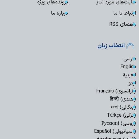
سایت‌های مورد نیاز
پرونده‌های ویژه
ارتباط با ما
درباره ما
راهنمای RSS
انتخاب زبان
فارسی
English
العربیة
اردو
(فرانسوی) Français
(هندی) हिन्दी
(بنگالی) বাংলা
(ترکی) Türkçe
(روسی) Русский
(اسپانیولی) Español