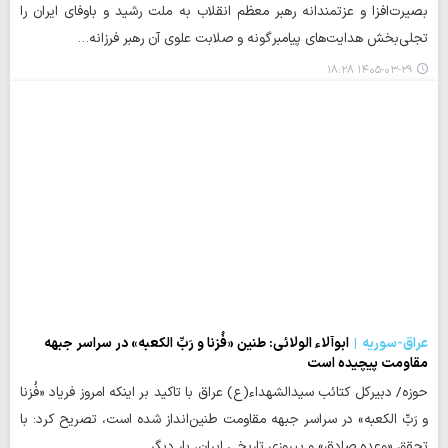
بصیرت‌افزا و عزتمندانه رهبر معظم انقلاب به ملت رشید و باوفای ایران را
تجلی‌بخش هدایت‌های پیامبرگونه و صلابت علوی آن رهبر فرزانه…
۱۴۰۵-۰۳-۲۹ ۱۸:۲۸
عراق-سوریه
ابوآلاء الولائی: طنین «فُزنا و رَبِّ الکعبه» در سراسر جبهه
مقاومت پیچیده است
حوزه/ دبیرکل کتائب سیدالشهداء(ع) عراق با تاکید بر اینکه امروز فریاد «فُزنا
و رَبِّ الکعبه» در سراسر جبهه مقاومت طنین‌انداز شده است، تصریح کرد: با
تحقق «وعده صادق» و پیروزی تاریخی ایران، بار دیگر…