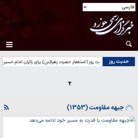
حدیث روز
ق
حدیث روز | استغفار حضرت زهرا(س) برای زائران امام حسین(ع)
جبهه مقاومت (1353)