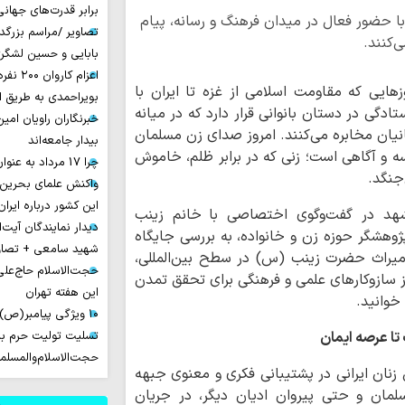
برابر قدرت‌های جهانی
 با حضور فعال در میدان فرهنگ و رسانه، پیام
تصاویر /مراسم بزرگ
‌کنند.
بابایی و حسین لشگر
اعزام ک
هایی که مقاومت اسلامی از غزه تا ایران با
بویراحمدی به طریق 
تادگی در دستان بانوانی قرار دارد که در میانه
خبرنگاران راویان امی
انیان مخابره می‌کنند. امروز صدای زن مسلمان
بیدار جامعه‌اند
اسه و آگاهی است؛ زنی که در برابر ظلم، خاموش
چرا 17 مرداد به عنوان روز خبرنگار نامیده شد؟
جنگد.
واکنش علمای بحرین
این کشور درباره ایران
شهد در گفت‌وگوی اختصاصی با
خانم زینب
دیدار نمایندگان آیت‌ال
ژوهشگر حوزه زن و خانواده، به بررسی جایگاه
شهید سامعی + تصاو
 میراث حضرت زینب (س) در سطح بین‌المللی،
حجت‌الاسلام حاج‌علی
یز سازوکارهای علمی و فرهنگی برای تحقق تمدن
این هفته تهران
خوانید.
۱۰ ویژگی پیامبر(ص) در آیه ۱۵۷ سوره اعراف
تا عرصه ایمان
تسلیت تولیت حرم با
حجت‌الاسلام‌والمسل
نان ایرانی در پشتیبانی فکری و معنوی جبهه
سلمان و حتی پیروان ادیان دیگر، در جریان