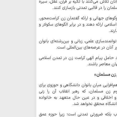
نان تلاش می‌کنند با تکیه بر قرآن، عقل، سیره
صفحه اول روزنامه‌های ش
مان را در قالبی تمدنی بازسازی کنند.
تسلیت تولیت حرم
‌وگوهای جهانی و ارائه گفتمان زن کرامت‌محور،
حجت‌الاسلام‌والمسل
لامی ارائه دهند و در برابر الگوهای سکولار و
مهم‌ترین جلوه‌ها
رند.
شرایط کنونی
انمندسازی علمی، زبانی و بین‌رشته‌ای بانوان
حدیث روز | رضای
آنان در عرصه‌های بین‌المللی است.
اطع
نند حامل پیام الهی کرامت زن در تمدن اسلامی
بانوی کرامت
ان معاصر باشند.
ایران با تهدیده
نخواهد کرد
 زن مسلمان
»
جبهه مقاومت با 
م‌افزایی میان بانوان دانشگاهی و حوزوی برای
می‌دهد
زن مسلمان، که رهبر انقلاب آن را زنی
و اخلاقی و در عین حال متعهد به خانواده
مردم تا اعلام نظ
دانشگاه محقق نخواهد شد.
میدان را ترک نخواهند
خبرنگاران راویان
اب بلکه ضرورتی تمدنی است؛ زیرا حوزه عمق