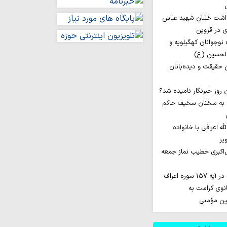
داشت خلبان شهید عباس
ی در قزوین
اروان ۲۰۰ نفره نوجوانان کهگیلویه و
الحسین (ع)
ن حقیقت و دیده‌بانان
 به سخنان سخیف حاکم
له اعرافی با خانواده
یر
‌اکبری خطیب نماز جمعه
نوی کرامت به
مین مؤمنی