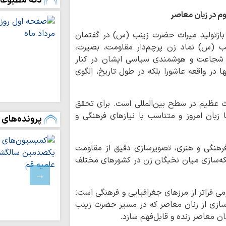
دکه مطبوعا
رفتاری پیشرفته» برگز
وم در زبان معاصر
پیام تبریک مدیرک
بازتولید میراث حضرت زینب (س) در گفتمان
همدان به مناسبت روز
ب (س) نماد زن پرچم‌دار مقاومت، بصیرت،
ویژگی‌های مهم خب
 شجاعت و هوشمندی سیاسی ایشان در کنار
/ هیچ فناوری‌ جای «
ا در واقعه عاشورا بلکه در طول تاریخ، الگوی
ریشه جنایت کربلا
نفاق بود/ نسخه اقتص
راث عظیم در سطح بین‌المللی است. برای تحقق
رسالت رسانه‌های 
ان امروز و متناسب با نیازهای فرهنگی و
پرونده‌های 
«خبرنگاری سنتی» به
تداوم ۱۱۷
 فرهنگی و هنری، تصویرسازی دقیق از مقاومت
روحانیت با مردم در
شبکه‌سازی میان نخبگان زن در کشورهای مختلف
خبرنگاران، پرچمدا
حقیقت هستند
می فراتر از مرزهای جغرافیایی و فرهنگی است؛
خبرنگاران، پاسدا
وسازی از زنان معاصر که در مسیر حضرت زینب
میدان جنگ نرم هست
ان معاصر زنده و قابل‌فهم سازد.