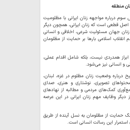
سپاه: رسانه‌های ان
نان منطقه
دروغ‌پراکنی دشمن ای
 سوم درباره مواجهه زنان ایرانی با مظلومیت
انتظار حقیقی، سا
ک اصل قطعی است که زنان ایرانی، همچون دیگر
علمی و پیشرو است
 زنان جهان مسئولیت شرعی، اخلاقی و انسانی
اصحاب رسانه، اف
م انقلاب اسلامی بارها بر حمایت از مظلومان
هستند
خبرنگار چگونه می
براز همدردی نیست، بلکه شامل اقدام عملی،
حقیقت در جامعه با
 و انسانی نیز می‌شود.
عضو فراکسیون مقا
حیح درباره وضعیت زنان مظلوم در غزه، لبنان،
علیه عادی‌سازی روابط
حتواهای تصویری، نوشتاری و هنری، صدای
خبرنگار تراز انقل
‌آوری کمک‌های مردمی و مطالبه از نهادهای
اعتماد/ خبرنگار حوزه
از دیگر وظایف مهم زنان ایرانی در این عرصه
رسالت رسانه انقلا
جهاد در برابر وارونه‌
هنگ حمایت از مظلومان به نسل آینده از طریق
میراث سبز محراب؛
ی استمرار این رسالت انسانی است.
جهاد در سیره شهید 