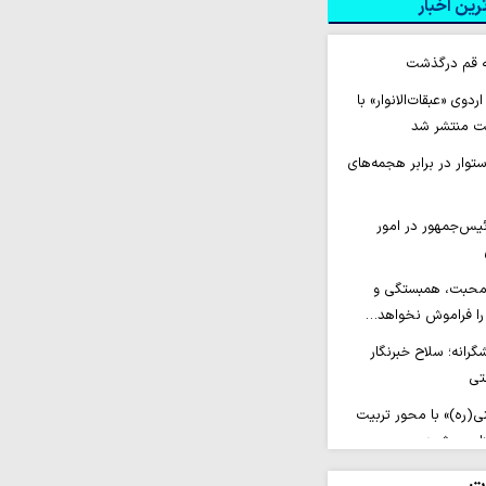
ین اخبار
ه قم درگذشت
وی «عبقات‌الانوار» با
ت منتشر شد
توار در برابر هجمه‌های
ئیس‌جمهور در امور
 محبت، همبستگی و
 را فراموش نخواهد…
شگرانه؛ سلاح خبرنگار
تی
ی(ره)» با محور تربیت
زار می‌شود…
وج‌درمانی شناختی ـ