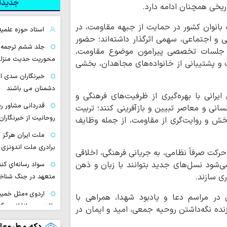
جدیدتر
ریخی همچنان ادامه دارد.
ه بانوان کشور در حمایت از جبهه مقاومت، در
استاد حوزه علمی
ی و اجتماعی، سهمی اثرگذار داشته‌اند؛ حضور
جلد ششم ترجمه ارد
 و جلسات تخصصی پیرامون موضوع مقاومت،
محوریت حدیث منزل
و پشتیبانی از خانواده‌های مجاهدان، بخشی
خبرنگاران سدی اس
دشمنان می باشند
یرانی با بهره‌گیری از ظرفیت‌های فرهنگی و
قدردانی مشاور ر
انسانی و معاصر تبیین و بازآفرینی کنند؛ تربیت
روحانیت از خبرنگاران
بخش و روایت‌گری از مقاومت، از جمله وظایف
ملت ایران هرگز
برادری ملت اندونزی
حرکت صرفاً نظامی، به جریانی فرهنگی، اخلاقی
شود نسل‌های جدید بتوانند با زبان و ذهن
سواد رسانه‌ایِ کن
ی سازند.
متعهد در جنگ شناخ
اردوی «مثل خمین
ن در مراسم دعا و یادبود شهدا، همراهی با
طلبه عصر انقلاب برگ
ده نگه‌داشتن روحیه جمعی، امید و ایمان در
کارگاه تخصصی «ز