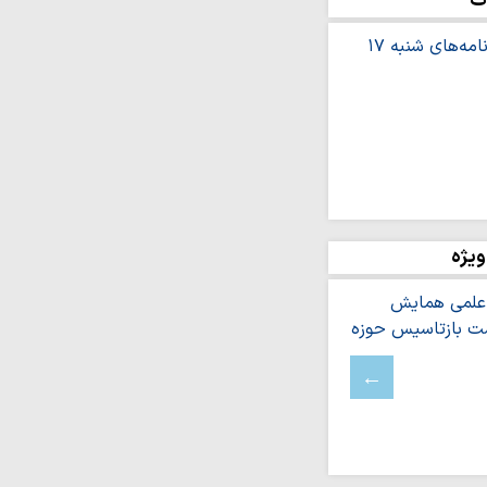
ت
ار می‌شود
ل تبلیغات اسلامی
 خبرنگار
رنگار تراز انقلاب اسلامی
جهاد تبیین»…
 «جاهلیت سازمان‌یافته»
ادیِ بیمار،…
تراز انقلاب، تحول از
ویژه
 «هدایت‌گری…
 شب هم‌نشینی بی‌واسطه
 گرگان+ عکس
ران آگاهی و مطالبه‌گران
ران مرزهای حقیقت در
ند