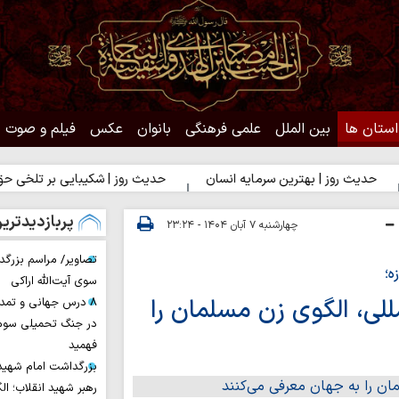
استان ها
بین الملل
علمی فرهنگی
بانوان
عکس
فیلم و صوت
 بهترین سرمایه انسان
حدیث روز | شکیبایی بر تلخی حق
حدیث 
پربازدیدتری
چهارشنبه ۷ آبان ۱۴۰۴ - ۲۳:۲۴
تصاویر/ مراسم بزرگد
ه؛
سوی آیت‌الله اراکی
للی، الگوی زن مسلمان را
۸ درس جهانی و تمد
در جنگ تحمیلی سوم 
فهمید
بزرگداشت امام شهید ا
رهبر شهید انقلاب؛ ال