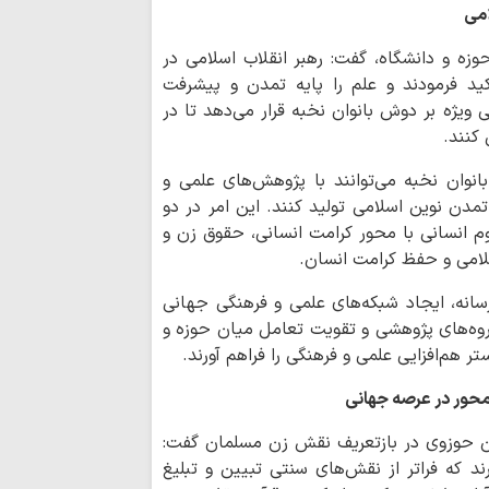
امی
معرفی کتاب راز آ
امام صادق (علیه‌السل
وزه و دانشگاه، گفت: رهبر انقلاب اسلامی در
د فرمودند و علم را پایه تمدن و پیشرفت
چرا 17 مرداد 
 ویژه بر دوش بانوان نخبه قرار می‌دهد تا در
شد؟
 کنند.
نمی‌توان از اما
انوان نخبه می‌توانند با پژوهش‌های علمی و
تناقض عجیب تفکر ا
مدن نوین اسلامی تولید کنند. این امر در دو
سینمای ایران بر
وم انسانی با محور کرامت انسانی، حقوق زن و
برنامه‌ریزی راهبردی ن
سلامی و حفظ کرامت انسان.
چرا تکبّر، ریشه ب
رسانه، ایجاد شبکه‌های علمی و فرهنگی جهانی
و اجتماعی است؟
گروه‌های پژوهشی و تقویت تعامل میان حوزه و
سینمای ایران گر
ر هم‌افزایی علمی و فرهنگی را فراهم آورند.
است
‌محور در عرصه جهانی
احکام شرعی | است
وان حوزوی در بازتعریف نقش زن مسلمان گفت:
خبرنگاران؛ امانت
ند که فراتر از نقش‌های سنتی تبیین و تبلیغ
اعتماد و سرمایه مرج