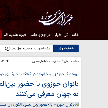
خانه
کل اخبار
مراجع و علما
حوزه علمیه قم
حدیث روز
؟
حدیث روز | راه نزدیک شدن به محبت اهل‌بیت(ع)
حدیث روز |
صفحه اصلی
استان‌ها
خراسان رضوی
پژوهشگر حوزه زن و خانواده در گفتگو با خبرگزاری حوز
بانوان حوزوی با حضور بین‌الم
به جهان معرفی می‌کنند