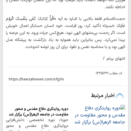
هزاران گناه خواهد داشت، باید مراقب بود که این گناهان کوچک، انسان را
احاطه نکنند.
حجت‌الاسلام قلعه ‌بالایی با اشاره به آیه «اقْرَأْ کِتَابَکَ کَفَی بِنَفْسِکَ الْیَوْمَ
عَلَیْکَ حَسِیبًا» تأکید کرد: روز قیامت، خود انسان حسابگر اعمال خویش
است، اگر رحمت بی‌منتهای الهی نبود، هیچ‌کس جرات ورود به این عرصه را
پیدا نمی‌کرد، پس بنابراین باید همواره به یاد بازگشت به پیشگاه عدل
الهی بود و با محاسبه نفس و تقوا، برای آن روز توشه اندوخت.
انتهای پیام. /
کد مطلب:
1325132
اخبار مرتبط
دوره روایتگری دفاع مقدس و محور
مقاومت در جامعه الزهرا(س) برگزار شد
حوزه/ دوره تخصصی دانش‌افزایی
«روایتگری دفاع مقدس و محور