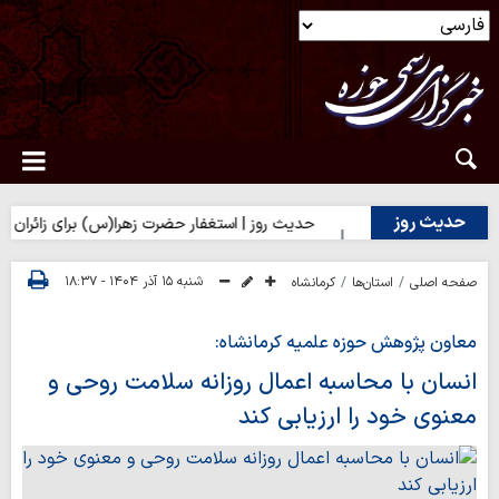
حدیث روز
ی بر تلخی حق
حدیث روز | استغفار حضرت زهرا(س) برای زائران امام ح
شنبه ۱۵ آذر ۱۴۰۴ - ۱۸:۳۷
صفحه اصلی
استان‌ها
کرمانشاه
معاون پژوهش حوزه علمیه کرمانشاه:
انسان با محاسبه اعمال روزانه سلامت روحی و
معنوی خود را ارزیابی کند