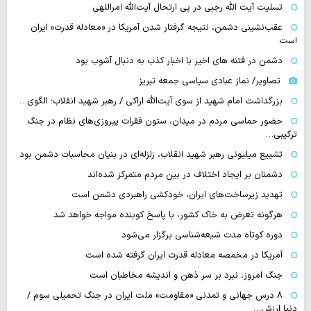
تسلیت آیت الله رجبی در پی ارتحال آیت‌الله امراللهی
عقب‌نشینی دشمن، نتیجه گرفتار شدن آمریکا در «معادله قدرت» ایران
است
دشمن در فتنه های اخیر با اخبار کذب به دنبال آشوب بود
تصاویر/ نماز عبادی سیاسی جمعه تبریز
بزرگداشت امام شهید از سوی آیت‌الله اراکی / رهبر شهید انقلاب؛ الگوی…
حضور حماسی مردم در میدان، ستون فقرات پیروزی‌های نظام در جنگ
ترکیبی…
تشییع میلیونی رهبر شهید انقلاب، زلزله‌ای در بنیان محاسبات دشمن بود
دشمنان بر ایجاد اختلاف در بین مردم متمرکز شده‌اند
تهدید زیرساخت‌های ایران، خودکشی راهبردی دشمن است
هرگونه تعرض به خاک کشور، با پاسخ کوبنده مواجه خواهد شد
دوره کوتاه مدت شیعه‌شناسی برگزار می‌شود
آمریکا در مخمصه معادله قدرت ایران گرفته شده است
جنگ امروز، نبرد بر سر ذهن و اندیشه مخاطبان است
۸ درس جهانی و تمدنی «مقاومت» ملت ایران در جنگ تحمیلی سوم /
دنیا ارزش…