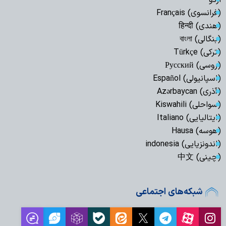
اردو
(فرانسوی) Français
(هندی) हिन्दी
(بنگالی) বাংলা
(ترکی) Türkçe
(روسی) Русский
(اسپانیولی) Español
(آذری) Azərbaycan
(سواحلی) Kiswahili
(ایتالیایی) Italiano
(هوسه) Hausa
(اندونزیایی) indonesia
(چینی) 中文
شبکه‌های اجتماعی