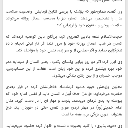
حساب نفس خویش را برسد.
وی گفت: همان‌طور که پزشک با بررسی نتایج آزمایش، وضعیت سلامت
بدن را تشخیص می‌دهد، انسان نیز با محاسبه اعمال روزانه می‌تواند
سلامت روحی و معنوی خود را ارزیابی کند.
حجت‌الاسلام قلعه ‌بالایی تصریح کرد: بزرگان دین توصیه کرده‌اند که
انسان هر شب، اعمال روزانه خود را مرور کند؛ اگر کار نیکی انجام داده
شکرگزاری نماید و اگر خطایی از او سر زده، نفس خود را مؤاخذه کند.
وی ابراز کرد: اگر دو روز پیاپی یکسان بگذرد، یعنی انسان از سرمایه عمر
خود بهره بیشتری نبرده و این خود زیان است، غفلت از این حساب‌رسی،
موجب خسران و از بین رفتن بندگی می‌شود.
معاون پژوهش حوزه علمیه کرمانشاه خاطرنشان کرد: در فراز بعدی
حضرت می‌فرماید: «وَ مَنْ خَافَ أَمِنَ». انسان باید از نفس اماره خود که
پیوسته به بدی فرمان می‌دهد، بترسد و مهار آن را در دست گیرد، مثال
امام خمینی(ره) در مهار کردن هوای نفس حتی در خوردن یک قاچ
هندوانه، درس بزرگی برای همه ما است.
وی «عبرت‌پذیری» را کلید بصیرت دانست و اظهار کرد: حضرت می‌فرماید: