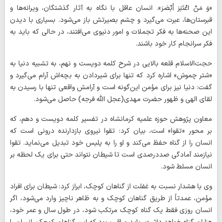
«وَ مَنْ اعْتَبَرَ أَبْصَرَ». انسان عاقل با نگاه به آثار گذشتگان، ویرانه‌ها و
قبرستان‌ها، عبرت می‌گیرد و چشم بصیرتش باز می‌شود. بسیاری با دیدن
این صحنه‌ها به فکر تجملات و امور دنیوی می‌افتند، در حالی که باید به
فکر سرانجام کار خود باشند.
حجت‌الاسلام قلعه ‌بالایی در شرح کلمه دویست و نهم، به تشبیه دنیا به
«شتر چموش» اشاره کرد که تنها برای شیردادن به بچه‌اش آرام می‌گیرد و
گفت: دنیا نیز برای مؤمن این‌گونه است و آرامش واقعی تنها با رسیدن به
لقای الهی و ظهور حضرت مهدی(عجل الله فرجه) حاصل می‌شود.
معاون پژوهش حوزه علمیه کرمانشاه در تفسیر کلمه دویست و دهم، که
بر محور «تقوا» است، بیان کرد: تقوا نیروی بازدارنده درونی است که
انسان را از گناه حفظ می‌کند و او را به پلیس خود تبدیل می‌نماید. تقوا
نیازمند آمادگی صددرصدی است تا شیطان نتواند حتی برای یک لحظه بر
انسان مسلط شود.
وی با هشدار نسبت به غفلت از گناهان کوچک، ابراز کرد: شیطان برای افراد
مؤمن، عمدتاً از طریق گناهان کوچک و به ظاهر ناچیز وارد می‌شود، اگر
انسان روزی فقط یک گناه کوچک مرتکب شود، در طول سال و عمر خود،