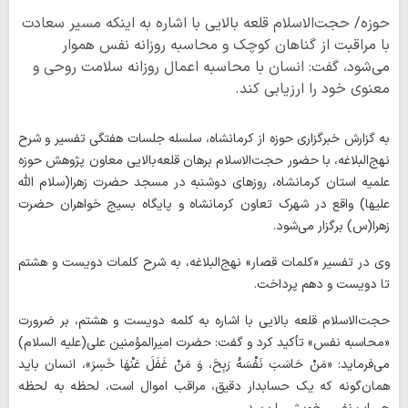
حوزه/ حجت‌الاسلام قلعه ‌بالایی با اشاره به اینکه مسیر سعادت
با مراقبت از گناهان کوچک و محاسبه روزانه نفس هموار
می‌شود، گفت: انسان با محاسبه اعمال روزانه سلامت روحی و
معنوی خود را ارزیابی کند.
به گزارش خبرگزاری حوزه از کرمانشاه، سلسله جلسات هفتگی تفسیر و شرح
نهج‌البلاغه، با حضور حجت‌الاسلام برهان قلعه‌بالایی معاون پژوهش حوزه
علمیه استان کرمانشاه، روزهای دوشنبه در مسجد حضرت زهرا(سلام الله
علیها) واقع در شهرک تعاون کرمانشاه و پایگاه بسیج خواهران حضرت
زهرا(س) برگزار می‌شود.
وی در تفسیر «کلمات قصار» نهج‌البلاغه، به شرح کلمات دویست و هشتم
تا دویست و دهم پرداخت.
حجت‌الاسلام قلعه ‌بالایی با اشاره به کلمه دویست و هشتم، بر ضرورت
«محاسبه نفس» تأکید کرد و گفت: حضرت امیرالمؤمنین علی(علیه السلام)
می‌فرماید: «مَنْ حَاسَبَ نَفْسَهُ رَبِحَ، وَ مَنْ غَفَلَ عَنْهَا خَسِرَ»، انسان باید
همان‌گونه که یک حسابدار دقیق، مراقب اموال است، لحظه ‌به ‌لحظه