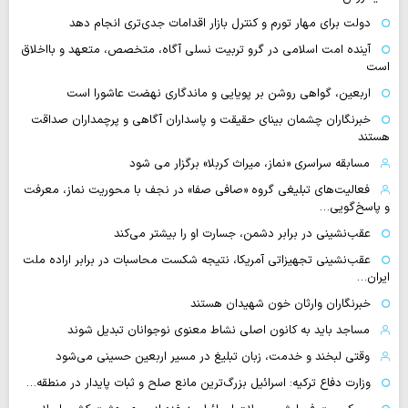
دولت برای مهار تورم و کنترل بازار اقدامات جدی‌تری انجام دهد
آینده امت اسلامی در گرو تربیت نسلی آگاه، متخصص، متعهد و بااخلاق
است
اربعین، گواهی روشن بر پویایی و ماندگاری نهضت عاشورا است
خبرنگاران چشمان بینای حقیقت و پاسداران آگاهی و پرچمداران صداقت
هستند
مسابقه سراسری «نماز، میراث کربلا» برگزار می شود
فعالیت‌های تبلیغی گروه «صافی صفا» در نجف با محوریت نماز، معرفت
و پاسخ‌گویی…
عقب‌نشینی در برابر دشمن، جسارت او را بیشتر می‌کند
عقب‌نشینی تجهیزاتی آمریکا، نتیجه شکست محاسبات در برابر اراده ملت
ایران…
خبرنگاران وارثان خون شهیدان هستند
مساجد باید به کانون اصلی نشاط معنوی نوجوانان تبدیل شوند
وقتی لبخند و خدمت، زبان تبلیغ در مسیر اربعین حسینی می‌شود
وزارت دفاع ترکیه: اسرائیل بزرگ‌ترین مانع صلح و ثبات پایدار در منطقه…