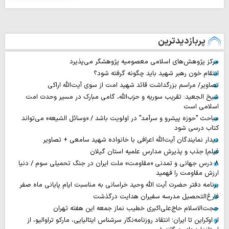
پربازدیدترین
مرکز پژوهش‌های اسلامی معصومیه پژوهشگر می‌پذیرد
انتقام خون رهبر شهید باید چگونه گرفته شود؟
تصاویر/ مراسم بزرگداشت قائد شهید امت از سوی آیت‌الله اراکی
شیخ الجعید: تقریب سوریه و حزب‌الله، گامی مبارک در مسیر وحدت امت
اسلامی است
مباحث "حوزه پیشرو و سرآمد" در اولویت باشد / «وسائل الشیعه» می‌تواند
کتاب درسی شود
دیدار نمایندگان آیت‌الله اعرافی با خانواده شهید سامعی + تصاویر
فیلم| جذب و پذیرش مدارس علمیه استان گیلان
۸ درس جهانی و تمدنی «مقاومت» ملت ایران در جنگ تحمیلی سوم / دنیا
ارزش مقاومت را فهمید
برنامه دفتر حضرت آیت الله وحید خراسانی به مناسبت ایام پایانی ماه صفر
فارغ‌التحصیل مدرسه سفیران هدایت درگذشت
حجت‌الاسلام حاج‌علی‌اکبری خطیب نماز جمعه این هفته تهران
از اوکراین تا ایران؛ انتقاد روزنامه‌نگار سرشناس ایتالیایی، مارکو تراوالیو، از