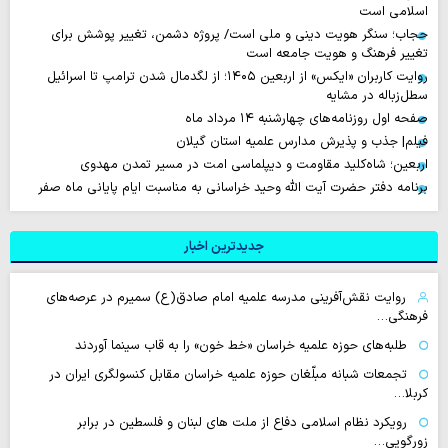
اسلامی است
حجاب؛ سنگر هویت دینی و ملی است/ پروژه دشمن، تغییر پوشش برای
تغییر فرهنگ و هویت جامعه است
روایت‌ کاربران «ایکس» از اربعین ۱۴۰۵؛ از لگدمال شدن ترامپ تا اسرائیل
سطل‌زباله‌ در مشایه
صفحه اول روزنامه‌های چهارشنبه ۱۴ مرداد ماه
فیلم| جذب و پذیرش مدارس علمیه استان گیلان
اربعین؛ شاه‌کلید مقاومت و دیپلماسی امت در مسیر تمدن مهدوی
برنامه دفتر حضرت آیت الله وحید خراسانی به مناسبت ایام پایانی ماه صفر
جدیدترین اخبار
روایت نقش‌آفرینی مدرسه علمیه امام صادق(ع) سمیرم در عرصه‌های
فرهنگی…
طلبه‌های حوزه علمیه خراسان «خط خون» را به قاب سینما آوردند
تجمعات شبانه مبلّغان حوزه علمیه خراسان مقابل کنسولگری ایران در
کربلا…
رویکرد نظام اسلامی دفاع از ملت های لبنان و فلسطین در برابر
زورگویی…