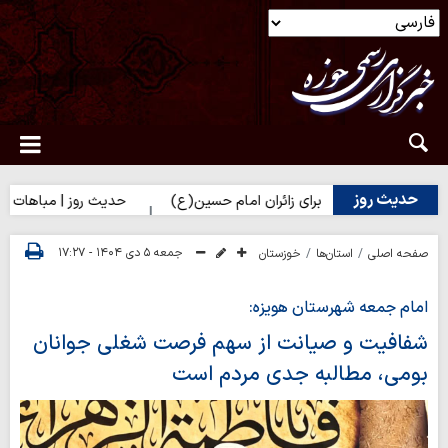
حدیث روز
رت زهرا(س) برای زائران امام حسین(ع)
حدیث روز | مباهات خداوند به
جمعه ۵ دی ۱۴۰۴ - ۱۷:۲۷
صفحه اصلی
استان‌ها
خوزستان
امام جمعه شهرستان هویزه:
شفافیت و صیانت از سهم فرصت شغلی جوانان
بومی، مطالبه جدی مردم است