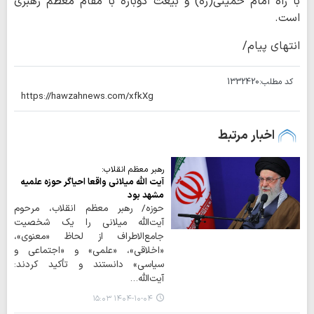
با راه امام خمینی(ره) و بیعت دوباره با مقام معظم رهبری
است.
انتهای پیام/
کد مطلب:
1332420
اخبار مرتبط
رهبر معظم انقلاب:
آیت الله میلانی واقعا احیاگر حوزه علمیه
مشهد بود
حوزه/ رهبر معظم انقلاب، مرحوم
آیت‌الله میلانی را یک شخصیت
جامع‌الاطراف از لحاظ «معنوی»،
«اخلاقی»، «علمی» و «اجتماعی و
سیاسی» دانستند و تأکید کردند:
آیت‌الله…
۱۴۰۴-۱۰-۰۴ ۱۵:۰۳