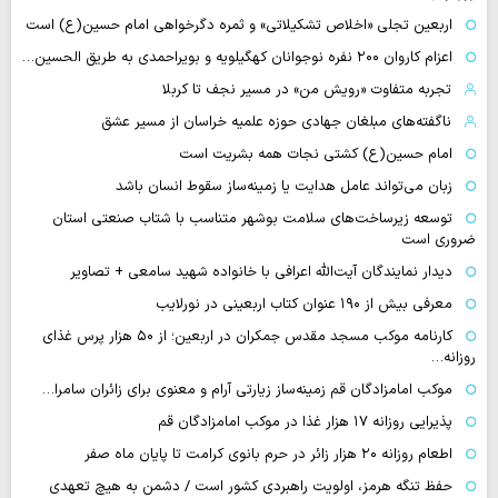
اربعین تجلی «اخلاص تشکیلاتی» و ثمره دگرخواهی امام حسین(ع) است
اعزام کاروان ۲۰۰ نفره نوجوانان کهگیلویه و بویراحمدی به طریق الحسین…
تجربه متفاوت «رویش من» در مسیر نجف تا کربلا
ناگفته‌های مبلغان جهادی حوزه علمیه خراسان از مسیر عشق
امام حسین(ع) کشتی نجات همه بشریت است
زبان می‌تواند عامل هدایت یا زمینه‌ساز سقوط انسان باشد
توسعه زیرساخت‌های سلامت بوشهر متناسب با شتاب صنعتی استان
ضروری است
دیدار نمایندگان آیت‌الله اعرافی با خانواده شهید سامعی + تصاویر
معرفی بیش از ۱۹۰ عنوان کتاب اربعینی در نورلایب
کارنامه موکب مسجد مقدس جمکران در اربعین؛ از ۵۰ هزار پرس غذای
روزانه…
موکب امامزادگان قم زمینه‌ساز زیارتی آرام و معنوی برای زائران سامرا…
پذیرایی روزانه ۱۷ هزار غذا در موکب امامزادگان قم
اطعام روزانه ۲۰ هزار زائر در حرم بانوی کرامت تا پایان ماه صفر
حفظ تنگه هرمز، اولویت راهبردی کشور است / دشمن به هیچ تعهدی