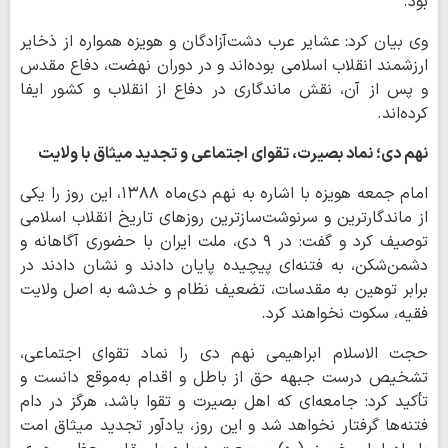
بود.
وی بیان کرد: عشایر عرب دشت‌آزادگان و هویزه همواره از ذخایر
ارزشمند انقلاب اسلامی بوده‌اند و در دوران نهضت، دفاع مقدس
و پس از آن، نقش ماندگاری در دفاع از انقلاب و کشور ایفا
کرده‌اند.
نهم دی؛ نماد بصیرت، تقوای اجتماعی و تجدید میثاق با ولایت
امام جمعه هویزه با اشاره به نهم دی‌ماه ۱۳۸۸، این روز را یکی
از ماندگارترین و سرنوشت‌سازترین روزهای تاریخ انقلاب اسلامی
توصیف کرد و گفت: در ۹ دی، ملت ایران با حضوری آگاهانه و
دشمن‌شکن، به فتنه‌ای پیچیده پایان دادند و نشان دادند در
برابر توهین به مقدسات، تضعیف نظام و خدشه به اصل ولایت
فقیه، سکوت نخواهند کرد.
حجت الاسلام ابراهیمی نهم دی را نماد تقوای اجتماعی،
تشخیص درست جبهه حق از باطل و اقدام به‌موقع دانست و
تأکید کرد: جامعه‌ای که اهل بصیرت و تقوا باشد، هرگز در دام
فتنه‌ها گرفتار نخواهد شد و این روز، یادآور تجدید میثاق امت