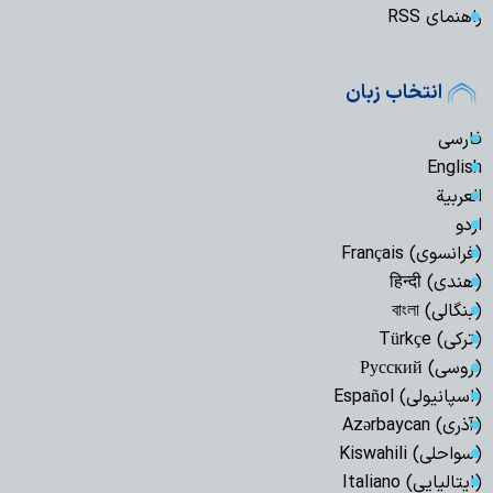
راهنمای RSS
انتخاب زبان
فارسی
English
العربیة
اردو
(فرانسوی) Français
(هندی) हिन्दी
(بنگالی) বাংলা
(ترکی) Türkçe
(روسی) Русский
(اسپانیولی) Español
(آذری) Azərbaycan
(سواحلی) Kiswahili
(ایتالیایی) Italiano