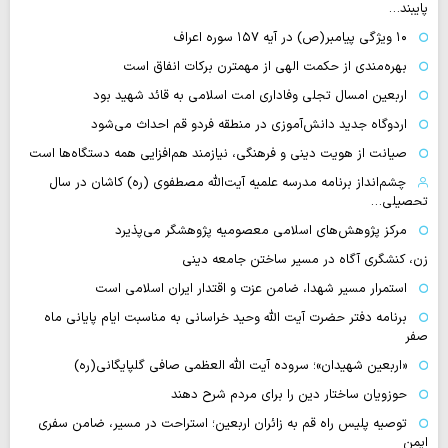
پایبند…
۱۰ ویژگی پیامبر(ص) در آیه ۱۵۷ سوره اعراف
بهره‌مندی از حکمت الهی از مهمترن برکات انفاق است
اربعین امسال تجلی وفاداری امت اسلامی به قائد شهید بود
اردوگاه جدید دانش‌آموزی در منطقه فردو قم احداث می‌شود
صیانت از هویت دینی و فرهنگی، نیازمند هم‌افزایی همه دستگاه‌ها است
چشم‌انداز برنامه مدرسه علمیه آیت‌الله مصطفوی (ره) کاشان در سال
تحصیلی…
مرکز پژوهش‌های اسلامی معصومیه پژوهشگر می‌پذیرد
زن، کنشگری آگاه در مسیر ساختن جامعه دینی
استمرار مسیر شهدا، ضامن عزت و اقتدار ایران اسلامی است
برنامه دفتر حضرت آیت الله وحید خراسانی به مناسبت ایام پایانی ماه
صفر
«اربعین شهیدان»؛ سروده آیت الله العظمی صافی گلپایگانی(ره)
حوزویان ساختار دین را برای مردم شرح دهند
توصیه پلیس راه قم به زائران اربعین؛ استراحت در مسیر، ضامن سفری
ایمن