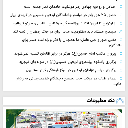
اخلاص و روحیه جهادی رمز موفقیت خادمان نماز جمعه است
حضور ۲۵ هزار زائر در مراسم جاماندگان اربعین حسینی در کربلای ایران
از اوکراین تا ایران؛ انتقاد روزنامه‌نگار سرشناس ایتالیایی، مارکو تراوالیو،…
سینمای مستند باید مظلومیت ملت ایران در جنگ رمضان را ثبت کند
مفتی صور و جبل عامل: ما همچنان با فکر و راه امام صدر برای
ماندگاری…
پیروان مکتب امام حسین(ع) هرگز در برابر ظالمان تسلیم نمی‌شوند
برگزاری باشکوه پیاده‌روی اربعین حسینی(ع) در سوله‌جای نیجریه
برگزاری مراسم عزاداری اربعین در مرکز فرهنگی کوثر استانبول
علما و طلاب در موکب «باب‌الحسین» پیشگام خدمت‌رسانی به زائران
امام…
دکه مطبوعات