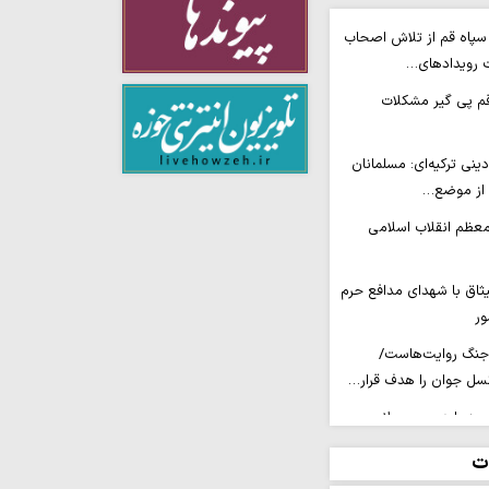
 سپاه قم از تلاش اصحاب
ت رویدادهای…
م پی گیر مشکلات
ینی ترکیه‌ای: مسلمانان
 از موضع…
معظم انقلاب اسلامی
اق با شهدای مدافع حرم
ور
 جنگ روایت‌هاست/
سل جوان را هدف قرار…
عه را در مسیر ولایت
ت
 ۲۶۰ خبرنگار در غزه از میلیاردها