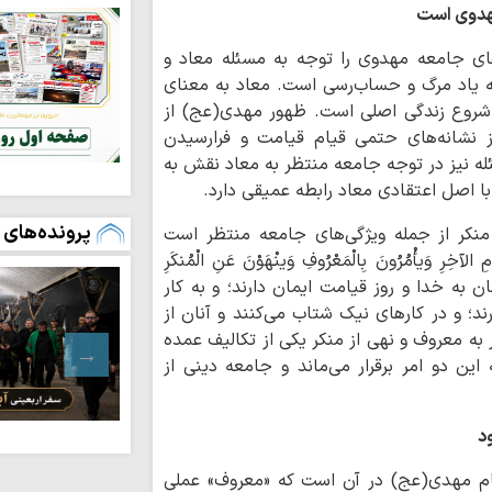
مهدوی است
دلار صهیونیسم پیشی
خبرنگار متعهد، 
ای جامعه مهدوی را توجه به مسئله معاد و
«خبرگزاری حوزه» پل 
به یاد مرگ و حساب‌رسی است. معاد به معنای
و شروع زندگی اصلی است. ظهور مهدی(عج) از
خانواده شهدا همو
 نشانه‌های حتمی قیام قیامت و فرارسیدن
وانقلاب بوده اند
له نیز در توجه جامعه منتظر به معاد نقش به
کسی نمی‌تواند ج
با اصل اعتقادی معاد رابطه عمیقی دارد.
انتقام را بگیرد
پرونده‌های 
منکر از جمله ویژگی‌های جامعه منتظر است
خبرگزاری حوزه پل
ِرِ وَیأْمُرُونَ بِالْمَعْرُوفِ وَینْهَوْنَ عَنِ الْمُنکَرِ
است
ِینَ مومنان به خدا و روز قیامت ایمان دارند؛ و به کار
اسلام مکتب انس
رند؛ و در کارهای نیک شتاب می‌کنند و آنان از
مکتب انسان‌دوستی
 بر همین اساس امر به معروف و نهی از منکر یکی از تکالیف عمده
ین دو امر برقرار می‌ماند و جامعه دینی از
چرا نهضت مشروط
پیدا کرد؟
د
تشکیل شورای را
البلاغه»
مام مهدی(عج) در آن است که «معروف» عملی