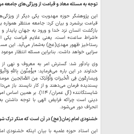
توجه به مسئله معاد و قیامت از ویژگی‌های جامعه 
این پژوهشگر حوزه مهدویت یکی دیگر از ویژگی‌ه
قیامت برشمرد و بیان کرد: جامعه منتظر همواره 
بازگشت انسان نزد خدا و ورود به جهان پایدار 
«اشراط ساعت» است، یعنی علایم قیامت یکی از
رستاخیز ظهور مهدی(عج) به‌شمار می‌آید. این مسئ
سزایی خواهد داشت. بنابراین مسئله انتظار موعود 
وی یادآور شد: گسترش امر به معروف و نهی از 
خداوند در این باره می‌فرماید: «یؤْمِنُونَ بِاللّهِ وَالْیوْمِ الآخ
وَیسَارِعُونَ فِی الْخَیرَاتِ وَأُوْلَئِکَ مِنَ الصَّالِح
پسندیده فرمان می‌دهند و از کار ناپسند باز می‌دا
شایستگانند» (آل عمران/ ۱۱۴).
دینی است چراکه فرایض الهی با توجه داشتن به ا
انحراف دور می‌شود.
خشنودی امام زمان(عج) در آن است که منکر ترک شو
این استاد حوزه علمیه با بیان اینکه خشنودی ا