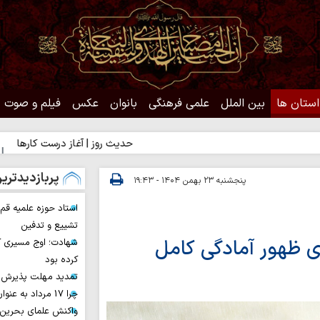
استان ها
بین الملل
علمی فرهنگی
بانوان
عکس
فیلم و صوت
حدیث روز | آغاز درست کارها
حدیث روز |
پربازدیدتری
پنجشنبه ۲۳ بهمن ۱۴۰۴ - ۱۹:۴۳
استاد حوزه علمیه ق
تشییع و تدفین
ای ظهور آمادگی کامل
شهادت؛ اوج مسیری ک
کرده بود
تمدید مهلت پذیرش ح
چرا 17 مرداد به عنوان روز خبرنگار نامیده شد؟
واکنش علمای بحرین