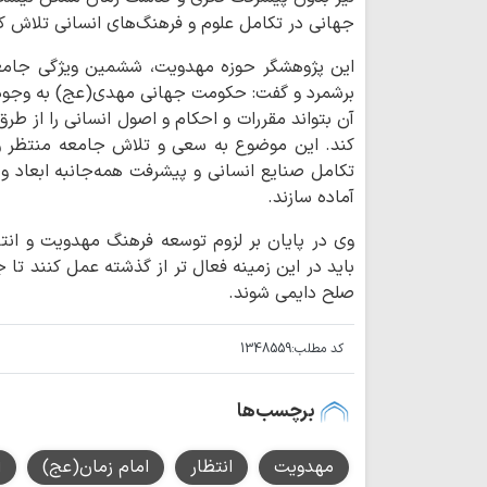
جهانی در تکامل علوم و فرهنگ‌های انسانی تلاش ک
این پژوهشگر حوزه مهدویت، ششمین ویژگی جامعه
برشمرد و گفت: حکومت جهانی مهدی(عج) به وجود وس
آن بتواند مقررات و احکام و اصول انسانی را از ط
کند. این موضوع به سعی و تلاش جامعه منتظر و م
تکامل صنایع انسانی و پیشرفت همه‌جانبه ابعاد و
آماده سازند.
وی در پایان بر لزوم توسعه فرهنگ مهدویت و انتظ
باید در این زمینه فعال تر از گذشته عمل کنند تا 
صلح دایمی شوند.
کد مطلب:
1348559
برچسب‌ها
مهدویت
انتظار
امام زمان(عج)
ا