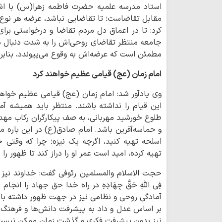
استاد مدرسه علمیه حضرت فاطمه زهرا(س) با اشار
مقابل تقاضاست؛ تا تقاضایی نباشد، عرضه هر نوع 
کرد: تا در اعماق دل مردم تقاضا و درخواستی برا
جامعه منتظر تقاضای روحی‌اش را به شدت دنبال م
مطمئن است که عرضه‌اش به وقوع می‌پیوندد، بنابرای
امام زمان (عج) قیامی عظیم خواهند کرد
وی یادآور شد: امام زمان (عج) قیامی عظیم خواه
این قیام را نداشته باشند. منتظر باید همیشه آم
طلوع خورشید مهربانی، به صف پیکارگران رکاب مهد
و حماسه‌آفرین باشد. امام صادق(ع) در این باره می
اسلحه تهیه کنید، اگرچه یک نیزه؛ چرا که وقتی 
تهیه کرده، امید است عمر او را دراز کند تا ظهور را 
حجت الاسلام والمسلمین رئوفی گفت: خداوند نیز در ا
آمادگی روحی و نظامی نیز در جهت ظهور داشته باش
بر اساس عدل و داد به پیشرفت دانش‌ها و فرهنگ‌ها
نیز بدون پیشرفت فکری و گذشت زمان ممکن نیست. 