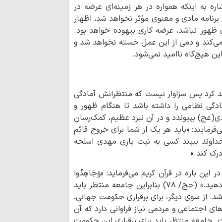
هشدار امام جمعه
ه به اینکه همواره در هر زمینه‌ای عرضه در
آمریکا برای تضعیف
برنامه مادی و معنوی مؤثر نخواهد شد، اظهار
ی ظهور نباشد، عرضه کاری بیهوده خواهد بود.
درخواست نائب 
ی‌کند و دمی از این عمل خسته نخواهد شد و
اسلامی شیعیان لبنان
ن هیچ‌گاه ناامید نمی‌شود.
چگونه «انتقام» ا
عدالت اجتماعی می‌ر
امام حسین(ع) ب
د کرد پس سزاوار نیست که منتظرانش آمادگی
در برابر ظلم آموخت
ادگی نظامی را داشته باشد تا هنگام ظهور و
ی(عج) بپیوندد و در آن نبرد عظیم، کمک‌رسان
‌فرمایند: «باید هر یک از شما برای خروج قائم
رسید؟؛ رئیس‌جمهور تا
خداوند ببیند کسی به نیت یاری مهدی اسلحه
خطای معرفتی در 
درک کند.»
ریشه‌یابی بحران معن
ین باره در قرآن کریم می‌فرماید: «وَجَاهِدُوا
خبرنگاران پرچمدا
فِی اللَّهِ حَقَّ جِهَادِهِ در راه خدا حق جهاد را انجام دهید.» (حج/ ۷۸) بنابراین جامعه منتظر باید
حقیقت هستند
د. از سوی دیگر، برای برقراری حکومت جهانی،
حجت‌الاسلام وال
ی اجتماعی و مردمی نیاز فراوانی دارد که آن
حسین الحسینی (ره) 
جامعه منتظر باید برای برقراری این حکومت