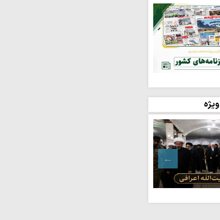
 می‌گیرد
راوی امین حقیقت است /
ارتباطی میان…
اره پشتیبان نظام
لوی خواسته مردم برای
ویژه
 ارتباطی حوزه و جامعه
انیت‌دوستی است نه
ه سرانجام نافرجامی
هبری «طرح پایتخت نهج