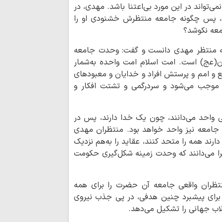
اجرای برنامه‌های
ی‌تواند در این مورد بی‌اعتنا باشد. مهدی، در
مسکن، معیشت و سل
ود، پس چگونه جامعه منتظرش خشنودی او را
امعه نکوشد؟
شماره جدید نشری
معه منتظر مهدی دانست و گفت: وحدت جامعه
سواد خانواده | آی
ن(عج) است. امت اسلام امت واحده به‌شمار
می‌تواند به رابطه ز
ع و امم و پرستش افراد و خدایان و معبودهای
ادعیه شناسی | د
 موجب می‌شود و سردرگمی و تشتت افکار و
معرفی یک طلبه 
معنایِ انتظارِ فر
ی واحد می‌دانند، چون یک خدا دارند، پس در
مصطفی ردانی‌پور + ف
 جامعه نیز واحد خواهد بود. منتظران مهدی
رند همه را متحد کنند، عقاید را به‌هم نزدیک
اصلاحات یا نقشه‌
زیرا می‌دانند که وحدت زمینه شکل‌گیری حکومت
ایران؟ قرارداد ۱۹۱۹؛ روایتی از…
عضو فراکسیون مق
به نفع لبنان نیست
نتظران واقعی جامعه آن حضرت را برای همه
ن برای پیشبرد چنین هدفی، در پی جذب نیروی
هشدار شدید سازم
لاب جهانی را تشکیل می‌دهد.
وضعیت بحرانی حقوق