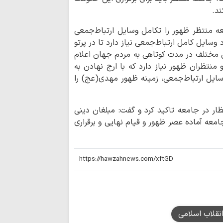
بیداری…
ند.
تولید اثر مذهبی
 منتظر ظهور را تکامل وسایل ارتباط‌جمعی
سرمایه را هدر می‌ده
ایل کامل ارتباط‌جمعی نیاز دارد تا در پرتو
رق مختلف در مدت کوتاهی به مردم جهان اعلام
احکام شرعی | خوا
نتظران ظهور نیاز دارد که با ارج نهادن به
ادعیه در ایام عذر شر
سایل ارتباط‌جمعی، زمینه ظهور مهدی(عج) را
علمیه حضرت سیدالش
ار در جامعه تاکید کرد و گفت: مبلغان دینی
پایان مأموریت مب
جامعه آماده عصر ظهور و قیام نهایی و برقراری
خدمت به زائران رض
سرمایه شناختی؛ 
جنگ روایت‌ها
خبرنگاران وجدان 
زمان خویش هستند
روز خبرنگار، پاس
اندیشه‌های روشنگری
نقلاب اسلامی