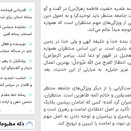
سه علمیه حضرت فاطمه زهرا(س) در گفت و گو
قدردانی فرمانده
 یک جامعه منتظر باید توحیدگرا و به اصول دین
رسانه استان برای ثب
یکی از ویژگی‌های مهم منتظران است که همواره
نماینده مجلس ق
توجه مبدأ عالم می‌کند.
اصحاب رسانه قمی
بنده خدا و خلیفه الهی و ولی خدا در زمین
نویسنده و فعال د
ه بشری است. بر این اساس منتظران همواره
باید در مسأله حجاب
 تعجیل در ظهور او دعا کنند. پیامبر اکرم(ص)
پزشکیان با رهبر 
‌انتظارُ الفرجِ مِنَ الله عزّوجلّ؛ بهترین اعمال
دیدار و گفت‌وگو کرد
زیز جلیل». به عبارتی از این حدیث، بعد
امشب؛ تجدید میث
و اقتدار در سراسر کش
مت‌گرایی را از دیگر ویژگی‌های جامعه منتظر
 صدیقین و خاتم ائمه طاهرین است. منتظران،
رسانه‌ خط مقدم
مبران گرد آمده؛ کسی که امامان پیشین یکایک
دشمن ذهن و اراده ن
رین تأکید بر اصل اعتقادی امامت و رهبری است و
محرم و صفر، جام
یامبری و پیامبران و توجه دادن به اصل مهم
نگه می‌دارد
 نبوت و امامت را تبیین و ترویج کند.
دکه مطبوعا
وقتی خون