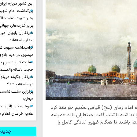
این کشور درباره ایران
بزرگداشت امام شهید ا
رهبر شهید انقلاب؛ ال
برابر قدرت‌های جهانی
خبرنگاران راویان امی
بیدار جامعه‌اند
گرامیداشت سپهبد شه
موسوی در حرم بانوی 
تسلیت تولیت حرم با
حجت‌الاسلام‌والمسل
خبرنگار چگونه می‌تو
در جامعه باشد؟
برگزاری سلسله‌نشست‌ه
عرفان»
نحوه اسکان زائران د
ه امام زمان (عج) قیامی عظیم خواهند کرد
علمیه خراسان اعلام 
 نداشته باشند، گفت: منتظران باید همیشه
ته باشند تا هنگام ظهور آمادگی کامل را
جدیدتر