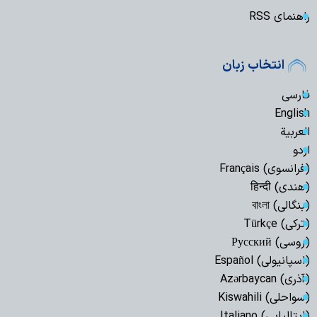
راهنمای RSS
انتخاب زبان
فارسی
English
العربیة
اردو
(فرانسوی) Français
(هندی) हिन्दी
(بنگالی) বাংলা
(ترکی) Türkçe
(روسی) Русский
(اسپانیولی) Español
(آذری) Azərbaycan
(سواحلی) Kiswahili
(ایتالیایی) Italiano