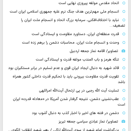
اتحاد مقدس مولفه پیروزی نهایی است
انسجام ملی مهم‌ترین هدف جنگ نرم علیه جمهوری اسلامی ایران است
نباید با اختلاف‌افکنی، سرمایه بزرگ اتحاد و انسجام ملت ایران را
تضعیف…
قدرت منطقه‌ای ایران، دستاورد مقاومت و ایستادگی است
وحدت و انسجام ملت ایران، محاسبات دشمن را برهم زده است
تصاویر/ اقامه نماز جمعه اردبیل
تنگه‌ هرمز و باب المندب مولفه قدرت و ایستادگی است
قائد شهید به دنبال ایجاد ایران قوی و عدم تسلیم در برابر مستکبران بود
تقویت قدرت مقاومت بیرونی باید با تحکیم قدرت داخلی کشور همراه
باشد
تسلیت آیت الله رجبی در پی ارتحال آیت‌الله امراللهی
عقب‌نشینی دشمن، نتیجه گرفتار شدن آمریکا در «معادله قدرت» ایران
است
دشمن در فتنه های اخیر با اخبار کذب به دنبال آشوب بود
تصاویر/ نماز عبادی سیاسی جمعه تبریز
بزرگداشت امام شهید از سوی آیت‌الله اراکی / رهبر شهید انقلاب؛ الگوی…