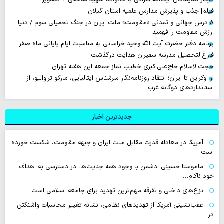
فیلم| جذب و پذیرش مدارس علمیه استان گیلان
۸ درس جهانی و تمدنی «مقاومت» ملت ایران در جنگ تحمیلی سوم / دنیا
ارزش مقاومت را فهمید
برنامه دفتر حضرت آیت الله وحید خراسانی به مناسبت ایام پایانی ماه صفر
فارغ‌التحصیل مدرسه سفیران هدایت درگذشت
حجت‌الاسلام حاج‌علی‌اکبری خطیب نماز جمعه این هفته تهران
از اوکراین تا ایران؛ انتقاد روزنامه‌نگار سرشناس ایتالیایی، مارکو تراوالیو، از
استانداردهای دوگانه غرب
جدیدترین اخبار
آمریکا در معادله قدرت مقابل ملت ایران و جبهه مقاومت، شکست خورده
است
ماموستا حسینی: دشمن با وجود همه جنایت‌ها، در دسترسی به اهداف
خود ناکام…
نزاع‌های داخلی و تفرقه مهم‌ترین تهدید برای جامعه اسلامی است
عقب‌نشینی آمریکا از تهدیدهای نظامی، نشانه تغییر محاسبات واشنگتن
در…