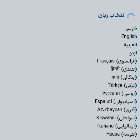
انتخاب زبان
فارسی
English
العربیة
اردو
(فرانسوی) Français
(هندی) हिन्दी
(بنگالی) বাংলা
(ترکی) Türkçe
(روسی) Русский
(اسپانیولی) Español
(آذری) Azərbaycan
(سواحلی) Kiswahili
(ایتالیایی) Italiano
(هوسه) Hausa