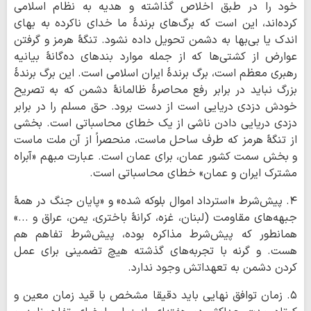
خود را در طبق اخلاص گذاشته و هدیه به نظام اسلامی
کرده‌اند، این است که برگ‌های برندۀ ما خدای ناکرده به بهای
اندک یا بی‌بها به دشمن تحویل داده نشود. تنگۀ هرمز و گرفتن
عوارض از کشتی‌ها که از جمله موارد بندهای ده‌گانۀ بیانیه
رهبری معظم است، برگ برندۀ ایران اسلامی است. این برگ برندۀ
بزرگ نباید در برابر رفع محاصرۀ ظالمانۀ دشمن که به تصریح
خودش دزدی دریایی است از دست برود. حق مسلم را در برابر
دزدی دریایی دادن ناشی از یک خطای محاسباتی است. بخشی
از تنگۀ هرمز که طرف ساحل ماست، منحصراً از آن ملت ماست
و بخش سمت کشور عمان، برای عمان است. عبارت مبهم «آبراه
مشترک ایران و عمان» خطای محاسباتی است.
۴. پیش‌شرط «استرداد اموال بلوکه شده» و «پایان جنگ در همۀ
جبهه‌های مقاومت (لبنان، غزه، کرانۀ باختری، یمن، عراق و ...»
همانطور که پیش‌شرط مذاکره بوده، پیش‌شرط تفاهم هم
هست. و گرنه با تجربه‌های گذشته هیچ تضمینی برای عمل
کردن دشمن به تعهداتش وجود ندارد.
۵. زمان توافق نهایی باید دقیقا مشخص با قید زمان معین و