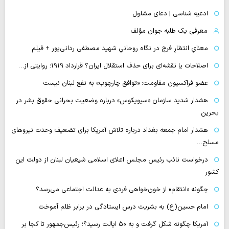
ادعیه شناسی | دعای مشلول
معرفی یک طلبه جوان مؤلف
معنایِ انتظارِ فرج در نگاه روحانیِ شهید مصطفی ردانی‌پور + فیلم
اصلاحات یا نقشه‌ای برای حذف استقلال ایران؟ قرارداد ۱۹۱۹؛ روایتی از…
عضو فراکسیون مقاومت: «توافق چارچوب» به نفع لبنان نیست
هشدار شدید سازمان «سیویکوس» درباره وضعیت بحرانی حقوق بشر در
بحرین
هشدار امام جمعه بغداد درباره تلاش آمریکا برای تضعیف وحدت نیروهای
مسلح…
درخواست نائب رئیس مجلس اعلای اسلامی شیعیان لبنان از دولت این
کشور
چگونه «انتقام» از خون‌خواهی فردی به عدالت اجتماعی می‌رسد؟
امام حسین(ع) به بشریت درس ایستادگی در برابر ظلم آموخت
آمریکا چگونه شکل گرفت و به ۵۰ ایالت رسید؟؛ رئیس‌جمهور تا کجا بر