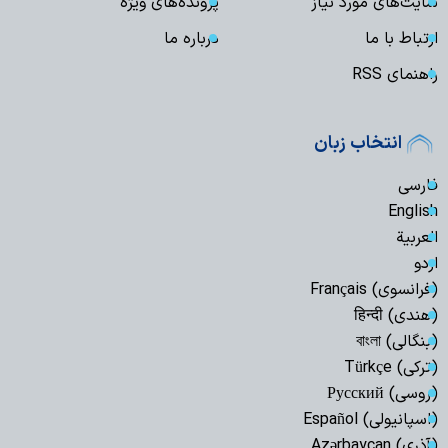
سایت‌های مورد نیاز
پرونده‌های ویژه
ارتباط با ما
درباره ما
راهنمای RSS
انتخاب زبان
فارسی
English
العربیة
اردو
(فرانسوی) Français
(هندی) हिन्दी
(بنگالی) বাংলা
(ترکی) Türkçe
(روسی) Русский
(اسپانیولی) Español
(آذری) Azərbaycan