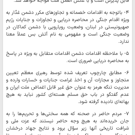
قابل پذیرش است و با عکس العمل ملت مواجه خواهد شد.
۴- باتوجه به اقدامات خصمانه و تجاوزهای مکرر دشمن غدّار به
ویژه اقدام جنگی در محاصره دریایی و تجاوزات و جنایات رژیم
صهیونیستی در لبنان،‌ وضعیت رویارویی با دشمن کماکان در
وضعیت جنگی است و مفهومی به نام آتش بس عملاً معنا
ندارد.
۵- با ملاحظه اقدامات دشمن اقدامات متقابل به ویژه در پاسخ
به محاصره دریایی ضروری است.
۶- مطابق چارچوب تعریف شده توسط رهبری معظم تعیین
متجاوز و مجازات آن و اخذ غرامت جنایات و خسارات وارده و
مدیریت تنگه هرمز به عنوان حق غیر قابل اغماض ملت ایران و
عدم گفتگو در باب حق مسلم هسته‌ای کشور نباید به هیچ
بهانه‌ای نادیده گرفته شود.
۷- مردم حاضر در صحنه که همه سختی‌ها و تحریم‌ها را به
جان خریده‌اند به هیچ وجه حاضر نیستند که عزت ملی و
شرافت تاریخی آنها زیر سؤال برود و نتایج جهاد درخشان