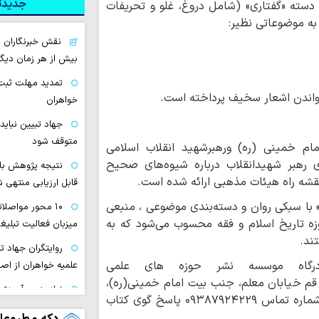
جدیدتر
و دسته «گفتاری» (شامل دروغ، غلو و تحریفات
 به موضوعاتی نظیر:
نقش خبرنگاران د
بیش از هر زمان دیگر
تمدید مهلت ثبت 
خواندن اشعار سخیف پرداخته است.
خواهران
جهاد تبیین نباید 
متوقف شود
ام خمینی (ره) ورهبرشهید انقلاب اسلامی
رهبر شهیدانقلاب درباره شیوه‌های صحیح
نتیجه پژوهش بای
 نقشه راه هیئات مذهبی ارائه شده است.
قابل ارزیابی منتهی 
» با سبکی روان و دسته‌بندی موضوعی ، منبعی
۱۰ محور مواصلا
زه تاریخ اسلام و فقه محسوب می‌شود که به
میزبان فعالیت تبلیغ
ند.
روایتگران جهاد ت
 درگاه موسسه نشر حوزه های علمی
علمیه خواهران از اص
قم خیابان معلم، جنب بیت امام خمینی(ره)،
نیازسنجی آموزشی،
موسسه انتشارات حوزه های علمیه مراجعه کنید. شماره تماس ۰۹۳۸۷۹۲۴۲۲۹ پاسخ گوی کتاب
مبلغان است