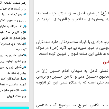
رهبر شهید انقلاب؛ ال
برابر قدرت‌های جهانی
دا (ع) در شش فصل مجزا، تلاش کرده است تا
تصاویر /مراسم بزرگ
 به پرسش‌های معاصر و چالش‌های نوپدید در
بابایی و حسین لشگر
چرا 17 مرداد به عنوان روز خبرنگار نامیده شد؟
اعزام ک
بویراحمدی به طریق 
م، عزاداری را فریاد ستمدیدگان علیه ستمگران
شهادت؛ اوج مسیری ک
چنین با مرور سیره پیامبر اکرم (ص) در سوگ
کرده بود
عاطفی این سنت نبوی را تبیین کرده است.
واکنش علمای بحرین
این کشور درباره ایران
قین
خبرنگاران راویان امی
فصلی کامل به سیمای امام حسین (ع) در
بیدار جامعه‌اند
مچون «حسینٌ منی و انا من حسین» و بررسی
دیدار نمایندگان آیت‌ال
 مباحثی است که به غنای علمی این اثر افزوده
شهید سامعی + تصاو
حجت‌الاسلام حاج‌علی
این هفته تهران
اب، با نگاهی صریح به موضوع آسیب‌شناسی