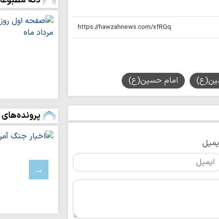
دکه مطبوعا
فعالان رسانه‌ روا
حافظه تاریخی ملت ایر
برگزاری سلسله‌نش
و عرفان»
امام جمعه نجف ا
نماد آزادی دینی، سیا
سین(ع)
امام حسین(ع)
بیان حقیقت و اف
رسالت اصلی خبرنگار
پرونده‌های 
خانواده مهم‌تری
انتقال ارزش‌ها است
یمیل
«بعثت مردم» رمز
در برابر توطئه‌های 
پیام تولیت حرم
معصومه(س) به مناسب
شهادت؛ اوج مسی
انتخاب کرده بود