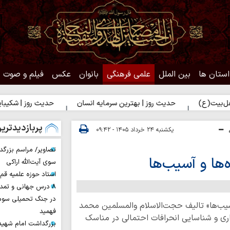
استان ها
بین الملل
علمی فرهنگی
بانوان
عکس
فیلم و صوت
(ع)
حدیث روز | بهترین سرمایه انسان
حدیث روز | شکیبایی بر 
پربازدیدتری
یکشنبه ۲۴ خرداد ۱۴۰۵ - ۰۹:۴۲
تصاویر/ مراسم بزرگد
‌ها و آسیب‌ها
سوی آیت‌الله اراکی
استاد حوزه علمیه ق
۸ درس جهانی و تمد
در جنگ تحمیلی سوم 
سیب‌ها» تالیف حجت‌الاسلام والمسلمین محمد
فهمید
اری و شناسایی انحرافات احتمالی در مناسک
بزرگداشت امام شهید ا