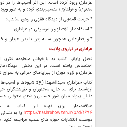
عزاداری ورود کرده است. این اثر آسیب‌ها را در د
معنوی) و «رفتاری» تقسیم‌بندی کرده و به طور ویژه
* حرمت قمه‌زنی از دیدگاه فقهی و وهن مذهب؛
* استفاده از آلات لهو و موسیقی در عزاداری؛
* و رفتارهایی همچون سینه زدن با بدن عریان و 
عزاداری در ترازوی ولایت
فصل پایانی کتاب به بازخوانی منظومه فکری ام
اختصاص یافته است. در این بخش، دیدگاه‌های 
عزاداری و لزوم دوری از پیرایه‌های خرافی به عنوان
کتاب «عزاداری سیدالشهدا (ع)؛ شیوه‌ها و آسیب‌ها
ارزشمند برای مداحان، سخنوران و پژوهشگران حو
دنبال پیوند میان شور حسینی و شعور معرفتی هست
علاقه‌مندان برای تهیه این کتاب به
https://nashrehowzeh.ir/p/d/1694
یا به نشانی 
دوستان است.