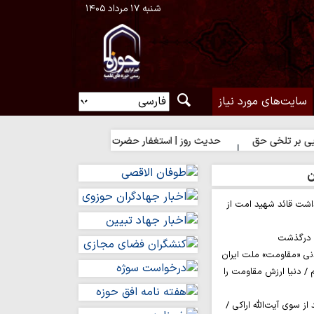
شنبه ۱۷ مرداد ۱۴۰۵
سایت‌های مورد نیاز
تلخی حق
حدیث روز | استغفار حضرت زهرا(س) برای زائران امام حسین(ع
ن
اشت قائد شهید امت از
م درگذشت
نی «مقاومت» ملت ایران
/ دنیا ارزش مقاومت را
ز سوی آیت‌الله اراکی /