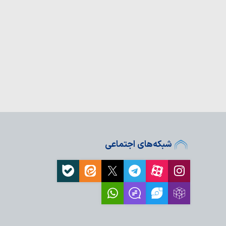
و موفقیت‌های ایران را
ین کنند
انسان را از مسیر صحیح
 رفتاری یا فقدان اعتقاد؟
 با حقیقت، مسئولیت و
است
کترین امید؛ رسالتِ
 شناختی
شبکه‌های اجتماعی
، «سنگری برای پاسداری
نی» است
 احیای حقیقت اسلام
 تاریخی و اساسی…
در جنگ اخیر، سلاحی
ود