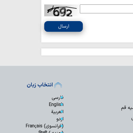
خبرنگاران اقتدار 
برای افکار عمومی تبی
ارسال
مخالفت‌ها نباید 
خارج کند
بی‌حجاب؛ واگرایی
رسالت خبرنگاران
آگاهی پیوند خورده 
جنگ روایت‌ها و د
خبرنگار در عصرِ نبردِ
انتخاب زبان
قلم اصحاب رسانه
از کیان فرهنگی و دی
فارسی
English
امام سجاد(ع) در
یه قم
العربیة
پس از عاشورا، نقشی
اردو
گوشی خبرنگاران 
(فرانسوی) Français
برای روایت حقیقت ب