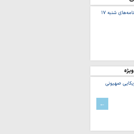
ت
یتگر حقیقت و پاسدار
ان‌اند
ست‌های «تابستانهٔ ادیان
شرف: مراسم اربعین،
سی و نماد پایان…
زایش آگاهی جامعه،
ان است
ویژه
ن بستر تربیت نسل و
 ایستادگی ملت ایران
دشمن است
 حضرت فاطمه
ت روز خبرنگار
ری که شهید سامعی