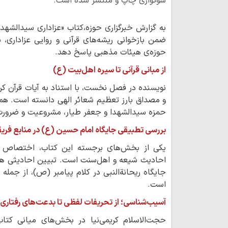
سوگواری چاپ و منتشر شده است.
به گزارش خبرگزاری حوزه،کتاب «عزاداری سیدالشه
ضمن بازخوانی ریشه‌های قرآنی و روایی عزاداری،
حوزه‌ی هیئات مذهبی پاسخ دهد.
از مبانی قرآنی تا سیره اهل‌بیت (ع)
نویسنده در فصل نخست، با استناد به آیات قرآن کری
و مصداق بارز تعظیم شعائر الهی دانسته است. هم
حمزه سیدالشهدا و جعفر طیار، مشروعیت و ضرورت 
بررسی تطبیقی جایگاه امام حسین (ع) در منابع فری
یکی از بخش‌های برجسته این کتاب، اختصاص 
احادیث شیعه و اهل‌سنت است. تبیین احادیثی ه
جایگاه ریحانةالنبی در کلام پیامبر (ص)، از جمله
است.
آسیب‌شناسی؛ از تحریفات لفظی تا بدعت‌های رفتاری
حجت‌الاسلام کریمی‌نیا در بخش‌های میانی کت