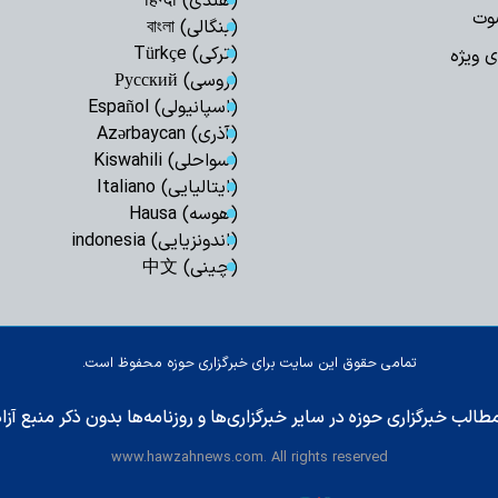
(هندی) हिन्दी
وت
(بنگالی) বাংলা
«خبرنگار»؛ امانتد
(ترکی) Türkçe
ی ویژه
سوگند یاد کرده است
(روسی) Русский
استاد حوزه علمی
(اسپانیولی) Español
جلد ششم ترجمه ارد
(آذری) Azərbaycan
محوریت حدیث منزل
(سواحلی) Kiswahili
(ایتالیایی) Italiano
خبرنگاران سدی اس
(هوسه) Hausa
دشمنان می باشند
(اندونزیایی) indonesia
قدردانی مشاور ر
(چینی) 中文
روحانیت از خبرنگاران
ملت ایران هرگز
برادری ملت اندونزی
تمامی حقوق این سایت برای خبرگزاری حوزه محفوظ است.
سواد رسانه‌ایِ کن
متعهد در جنگ شناخ
طالب خبرگزاری حوزه در سایر خبرگزاری‌ها و روزنامه‌ها بدون ذکر منبع آز
اردوی «مثل خمین
www.hawzahnews.com. All rights reserved
طلبه عصر انقلاب برگ