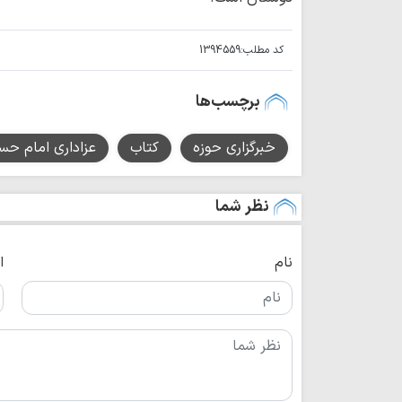
کد مطلب:
1394559
برچسب‌ها
خبرگزاری حوزه
کتاب
عزاداری امام ح
نظر شما
نام
ا