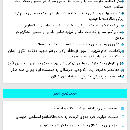
شیخ الجعید: تقریب سوریه و حزب‌الله، گامی مبارک در مسیر وحدت امت
اسلامی است
۸ درس جهانی و تمدنی «مقاومت» ملت ایران در جنگ تحمیلی سوم / دنیا
ارزش مقاومت را فهمید
دیدار نمایندگان آیت‌الله اعرافی با خانواده شهید سامعی + تصاویر
تصاویر /مراسم بزرگداشت خلبان شهید عباس بابایی و حسین لشگری در
قزوین
خبرنگاران راویان امین حقیقت و دیده‌بانان بیدار جامعه‌اند
بزرگداشت امام شهید از سوی آیت‌الله اراکی / رهبر شهید انقلاب؛ الگوی ایمان
و استقامت در برابر قدرت‌های جهانی
اعزام کاروان ۲۰۰ نفره نوجوانان کهگیلویه و بویراحمدی به طریق الحسین (ع)
برنامه دفتر حضرت آیت الله وحید خراسانی به مناسبت ایام پایانی ماه صفر
فیلم| جذب و پذیرش مدارس علمیه استان گیلان
جدیدترین اخبار
صفحه اول روزنامه‌های شنبه ۱۷ مرداد ماه
تسلیت تولیت حرم بانوی کرامت به حجت‌الاسلام‌والمسلمین مؤمنی
مهم‌ترین جلوه‌های یاری پیامبر خدا در شرایط کنونی