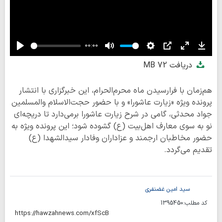
00:00
Play
Mute
Settings
PIP
Enter
Down
دریافت
72 MB
fullscreen
هم‌زمان با فرارسیدن ماه محرم‌الحرام، این خبرگزاری با انتشار
پرونده ویژه «زیارت عاشورا» و با حضور حجت‌الاسلام والمسلمین
جواد محدثی، گامی در شرح زیارت عاشورا برمی‌دارد تا دریچه‌ای
نو به سوی معارف اهل‌بیت (ع) گشوده شود؛ این پرونده ویژه به
حضور مخاطبان ارجمند و عزاداران وفادار سیدالشهدا (ع)
تقدیم می‌گردد.
سید امین غضنفری
کد مطلب:
1395450