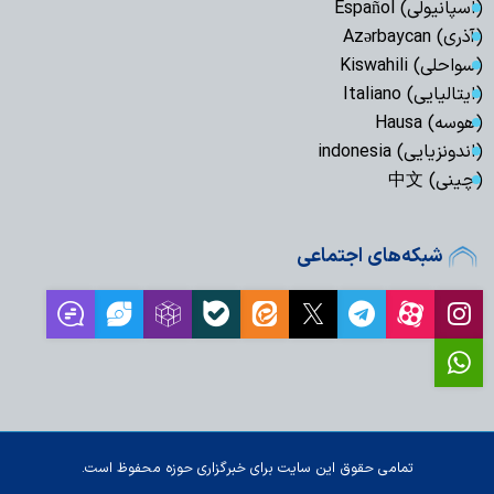
(اسپانیولی) Español
(آذری) Azərbaycan
(سواحلی) Kiswahili
(ایتالیایی) Italiano
(هوسه) Hausa
(اندونزیایی) indonesia
(چینی) 中文
شبکه‌های اجتماعی
تمامی حقوق این سایت برای خبرگزاری حوزه محفوظ است.