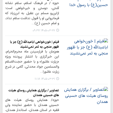
حوزه / در فرهنگ اسلام، سلام نشانه
آشتی، دوستی و خیرخواهی است؛
ازاین‌رو مسلم بن عقیل به ابن‌زیاد که
فرمانروایی او را قبول نداشت سلام نداد،
و امام حسین (ع)…
۱۴۰۵-۰۳-۲۷ ۰۹:۳۷
فیلم | خون‌خواهی اباعبدالله (ع) جز با
ظهور منجی به ثمر نمی‌نشیند
هم‌زمان با فرارسیدن ماه محرم‌الحرام،
این خبرگزاری با انتشار پرونده ویژه
«زیارت عاشورا» و با حضور حجت‌الاسلام
والمسلمین جواد محدثی، گامی در شرح
زیارت عاشورا…
۱۴۰۵-۰۳-۳۱ ۱۱:۱۸
تصاویر / برگزاری همایش روسای هیئت
های حسینی همدان
حوزه/ همایش روسای هیئت های
حسینی همدان با حضور نماینده ولی
فقیه در استان همدان، استاندار همدان،