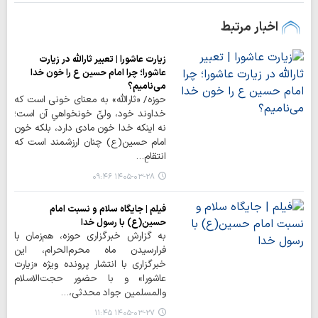
اخبار مرتبط
زیارت عاشورا | تعبیر ثارالله در زیارت
عاشورا؛ چرا امام حسین ع را خون خدا
می‌نامیم؟
حوزه/ «ثارالله» به معنای خونی است که
خداوند خود، ولیِّ خونخواهیِ آن است؛
نه اینکه خدا خون مادی دارد، بلکه خون
امام حسین(ع) چنان ارزشمند است که
انتقامِ…
۱۴۰۵-۰۳-۲۸ ۰۹:۴۶
فیلم | جایگاه سلام و نسبت امام
حسین(ع) با رسول خدا
به گزارش خبرگزاری حوزه، هم‌زمان با
فرارسیدن ماه محرم‌الحرام، این
خبرگزاری با انتشار پرونده ویژه «زیارت
عاشورا» و با حضور حجت‌الاسلام
والمسلمین جواد محدثی،…
۱۴۰۵-۰۳-۲۷ ۱۱:۴۵