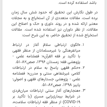
باشد استفاده کرده است.
در طول نگارش این تحقیق که حدود شش سال زمان
برده است، مقالات متعددی از آن استخراج و به مجلات
معتبر ارائه شده و در روند داوری و حک و اصلاح این
مقالات، از نظر داوران نیز استفاده شده است. مقالات
استخراج شده از تحقیق حاضر، به این شرح است:
«الگوی ارتباطی سلامْ آغاز در ارتباط
میانفرهنگی با غیرمسلمانان از منظر فقهی
با تأکید بر فقه القرآن»؛ فصلنامه علمی -
پژوهشی فقه؛ زمستان ۱۳۹۶، صص۸۲–۵۱.
«حکم فقهی پاسخ به سلام در ارتباطات
کلامی غیرشفاهی سنتی و مدرن»؛ فصلنامه
علمی - پژوهشی جستارهای فقهی و اصولی؛
پاییز ۱۳۹۸، صص۸۲–۵۱.
«هنجارهای آغاز سنتی ارتباطات میان‌فردی
در شرایط بیماری‌زایی مسری (با تأکید بر
COVID-۱۹) از منظر فقه ارتباطات سلامت»،