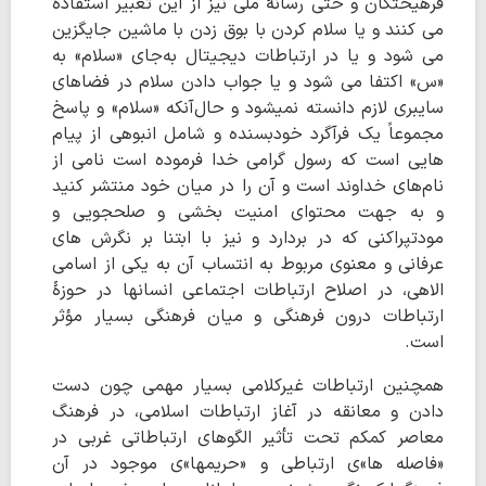
فرهیختگان و حتی رسانۀ ملی نیز از این تعبیر استفاده
می کنند و یا سلام کردن با بوق زدن با ماشین جایگزین
می شود و یا در ارتباطات دیجیتال به‌جای «سلام» به
«س» اکتفا می شود و یا جواب دادن سلام در فضاهای
سایبری لازم دانسته نمیشود و حال‌آنکه «سلام» و پاسخ
مجموعاً یک فرآگرد خودبسنده و شامل انبوهی از پیام
هایی است که رسول گرامی خدا فرموده است نامی از
نام‌های خداوند است و آن را در میان خود منتشر کنید
و به جهت محتوای امنیت بخشی و صلحجویی و
مودتپراکنی که در بردارد و نیز با ابتنا بر نگرش های
عرفانی و معنوی مربوط به انتساب آن به یکی از اسامی
الاهی، در اصلاح ارتباطات اجتماعی انسانها در حوزۀ
ارتباطات درون فرهنگی و میان فرهنگی بسیار مؤثر
است.
همچنین ارتباطات غیرکلامی بسیار مهمی چون دست
دادن و معانقه در آغاز ارتباطات اسلامی، در فرهنگ
معاصر کمکم تحت تأثیر الگوهای ارتباطاتی غربی در
«فاصله ها»ی ارتباطی و «حریمها»ی موجود در آن