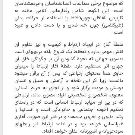
که موضوع برخی مطالعات انسانشناسان و مردمشناسان
است. این الگوها شامل رفتارهایی کلامی مانند به
کاربردن الفاظی چونHelo یا استفاده از حرکات بدنی
(غیرکلامی) چون خم شدن و یا دست دادن و غیره
است.
نقطة آغاز، در ایجاد ارتباط و کیفیت و نیز تداوم آن
نقش مهمی دارد و نه‌فقط یک شروع بلکه دریچهای است
به‌سوی جهانی که نحوة گشودن آن بر چگونگی خلق آن
جهان اثر مستقیم دارد. نقطۀ آغاز ارتباط را میتوان
حاوی همۀ محتوای ارتباطی که پس ‌از آن برقرار میشود
دانست؛ زیرا اگر این نقطه با آرامش و صدق و انسان
دوستی و مودت برگزار شود و از تجاوز به حریم انسانی،
معنوی، شخصی و شخصیتی افراد مصون ماند، ارتباطی
که در پی آن میآید ارتباط انسانی است که در راستای
تحکیم اخوت اجتماعی و خانوادگی است و انسانها را
رشد دنیوی و اخروی میدهد؛ و در غیر این صورت، آغازی
غیرانسانی خواهد بود و در ادامه ارتباط نیز رابطهای
سودجویانه و آسیبزنانه اتفاق خواهد افتاد.