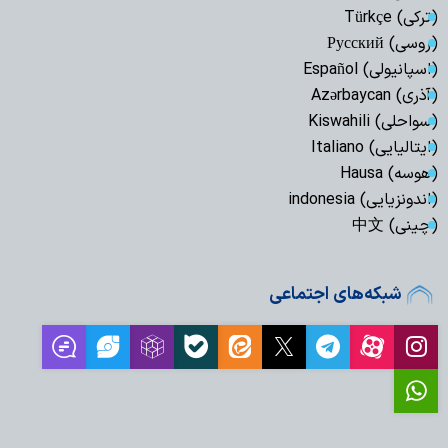
(ترکی) Türkçe
(روسی) Русский
(اسپانیولی) Español
(آذری) Azərbaycan
(سواحلی) Kiswahili
(ایتالیایی) Italiano
(هوسه) Hausa
(اندونزیایی) indonesia
(چینی) 中文
شبکه‌های اجتماعی