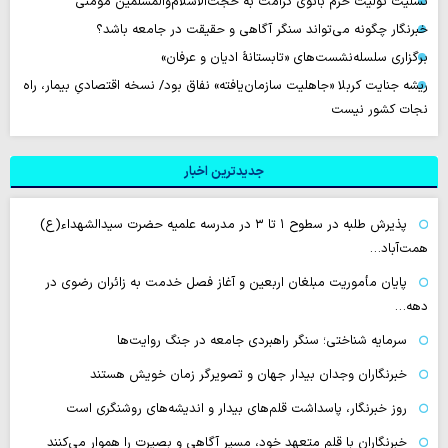
تسلیت تولیت حرم بانوی کرامت به حجت‌الاسلام‌والمسلمین مؤمنی
خبرنگار چگونه می‌تواند سنگر آگاهی و حقیقت در جامعه باشد؟
برگزاری سلسله‌نشست‌های «تابستانهٔ ادیان و عرفان»
ریشه جنایت کربلا «جاهلیت سازمان‌یافته» نفاق بود/ نسخه اقتصادیِ بیمار، راه
نجات کشور نیست
جدیدترین اخبار
پذیرش طلبه در سطوح ۱ تا ۳ در مدرسه علمیه حضرت سیدالشهداء(ع)
همت‌آباد…
پایان مأموریت مبلغان اربعین و آغاز فصل خدمت به زائران رضوی در
دهه…
سرمایه شناختی؛ سنگر راهبردی جامعه در جنگ روایت‌ها
خبرنگاران وجدان بیدار جهان و تصویرگر زمان خویش هستند
روز خبرنگار، پاسداشت قلم‌های بیدار و اندیشه‌های روشنگری است
خبرنگاران با قلم متعهد خود، مسیر آگاهی و بصیرت را هموار می‌کنند