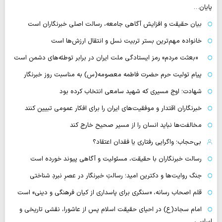
پایان…
بیان حقیقت و افزایش آگاهی جامعه، رسالت اصلی خبرنگاران است
خانواده مهم‌ترین بستر تربیت نسل و انتقال ارزش‌ها است
«بعثت مردم» رمز ایستادگی ملت ایران در برابر توطئه‌های دشمن است
پیام تولیت حرم حضرت فاطمه معصومه(س) به مناسبت روز خبرنگار
شهادت؛ اوج مسیری که شهید سامعی انتخاب کرده بود
خبرنگاران اقتدار و موفقیت‌های ایران را برای افکار عمومی تبیین کنند
مخالفت‌ها نباید انسان را از مسیر صحیح خارج کند
بی‌حجاب؛ واگرایی رفتاری یا فقدان اعتقاد؟
رسالت خبرنگاران با حقیقت، مسئولیت و آگاهی پیوند خورده است
جنگ روایت‌ها و دکترین امید؛ رسالتِ خبرنگار در عصرِ نبردِ شناختی
قلم اصحاب رسانه، «سنگری برای پاسداری از کیان فرهنگی و دینی» است
امام سجاد(ع) در احیای حقیقت اسلام پس از عاشورا، نقشی تاریخی و
اساسی…