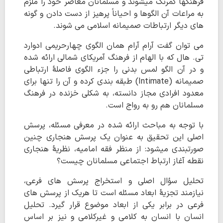
فرهنگها کمرنگ میشوند و مسلمانان معاصر خود را ملزم
به مراعات آن الگوها و احیاناً پرهیز از دست دادن و گونه
های دیگر ارتباطات صمیمانه اسلامی می شوند.
می توان گفت آرام آرام همان الگوی چهارحریمی ادوارد
تی. هال که با الهام از فرهنگ آمریکای شمالی ارائه شده
و در آن الگو لمس بدنی را جزء الگوی فاصلۀ ارتباطی
صمیمانه (Intimate) طبقه بندی کرده و آن را تنها برای
معدود افرادی مجاز دانسته، به شکلی خزنده در فرهنگ
مسلمانان هم رو به رواج است.
با توجه به مباحث ارائه شده در معرفی مسئله، پرسش
اصلی این تحقیق به عنوان یک پرسش هنجاری چنین
صورتبندی میشود: از منظر فقه امامیه، نظریۀ هنجاری
نقطه آغاز ارتباط اجتماعی مسلمانان چیست؟
تحلیل سؤال اصلی و استخراج پرسش های فرعی،
نیازمند تجزیۀ ابعاد مسئله است تا هریک از پرسش های
فرعی در برابر یکی از ابعاد موضوع قرار گیرد. تحلیل
انسان با انسان به کلامی و غیرکلامی و نیز بر اساس