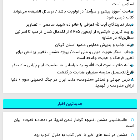
اسلامی است
مباحث "حوزه پیشرو و سرآمد" در اولویت باشد / «وسائل الشیعه» می‌تواند
کتاب درسی شود
دیدار نمایندگان آیت‌الله اعرافی با خانواده شهید سامعی + تصاویر
روایت‌ کاربران «ایکس» از اربعین ۱۴۰۵؛ از لگدمال شدن ترامپ تا اسرائیل
سطل‌زباله‌ در مشایه
فیلم| جذب و پذیرش مدارس علمیه استان گیلان
حجاب؛ سنگر هویت دینی و ملی است/ پروژه دشمن، تغییر پوشش برای
تغییر فرهنگ و هویت جامعه است
برنامه دفتر حضرت آیت الله وحید خراسانی به مناسبت ایام پایانی ماه صفر
فارغ‌التحصیل مدرسه سفیران هدایت درگذشت
۸ درس جهانی و تمدنی «مقاومت» ملت ایران در جنگ تحمیلی سوم / دنیا
ارزش مقاومت را فهمید
جدیدترین اخبار
عقب‌نشینی دشمن، نتیجه گرفتار شدن آمریکا در «معادله قدرت» ایران
است
دشمن در فتنه های اخیر با اخبار کذب به دنبال آشوب بود