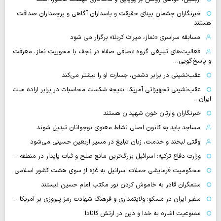
خبرنگاران چشمان بینای حقیقت و پاسداران آگاهی و پرچمداران صداقت
هستند
مسابقه سراسری «نماز، میراث کربلا» برگزار می شود
فعالیت‌های تبلیغی گروه «صافی صفا» در نجف با محوریت نماز، معرفت
و پاسخ‌گویی…
عقب‌نشینی در برابر دشمن، جسارت او را بیشتر می‌کند
عقب‌نشینی تجهیزاتی آمریکا، نتیجه شکست محاسبات در برابر اراده ملت
ایران…
خبرنگاران وارثان خون شهیدان هستند
مساجد باید به کانون اصلی نشاط معنوی نوجوانان تبدیل شوند
وقتی لبخند و خدمت، زبان تبلیغ در مسیر اربعین حسینی می‌شود
وزارت دفاع ترکیه: اسرائیل بزرگ‌ترین مانع صلح و ثبات پایدار در منطقه…
محکومیت فرمایشی حملات اسرائیل به غزه از سوی هشت کشور اسلامی
ستمگران قادر به خاموش کردن نور مکتب امام حسین نیستند
سفیر ایران در مسکو: ولایتمداری و فرهنگ شهادت رمز پیروزی بر آمریکا…
ممنوعیت اشاره به خدا و دین در ارتش کانادا