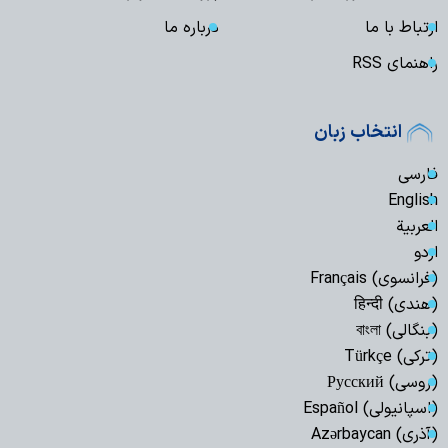
ارتباط با ما
درباره ما
راهنمای RSS
انتخاب زبان
فارسی
English
العربیة
اردو
(فرانسوی) Français
(هندی) हिन्दी
(بنگالی) বাংলা
(ترکی) Türkçe
(روسی) Русский
(اسپانیولی) Español
(آذری) Azərbaycan