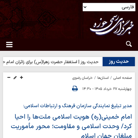
حدیث روز
خی حق
حدیث روز | استغفار حضرت زهرا(س) برای زائران امام حسین(ع)
صفحه اصلی
استان‌ها
خراسان رضوی
چهارشنبه ۲۷ خرداد ۱۴۰۵ - ۱۴:۳۰
مدیر تبلیغ نمایندگی سازمان فرهنگ و ارتباطات اسلامی:
امام خمینی(ره) هویت اسلامی ملت‌ها را احیا
کرد/ وحدت اسلامی و مقاومت؛ محور مأموریت
مبلغان جهان اسلام