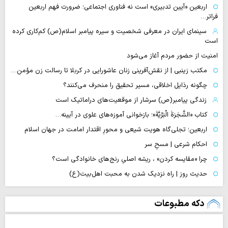
اربعین «آیین تدبیری» است نه فناوری اجتماعی؛ ضرورت فهم اربعین
فراتر…
سینمای ایران در معرفی شخصیت و سیره پیامبر اسلام(ص) کم‌کاری کرده
است
امنیت از حضور مردم آغاز می‌شود
مکتب زینبی | از نقش‌آفرینی زنان عاشورایی در کربلا تا رسالت زن مؤمن…
چگونه رذایل اخلاقی، مسیر تحقیق را منحرف می‌کنند؟
زندگی پیامبر(ص) سرشار از موقعیت‌های دراماتیک است
کتاب «الشَّجَرَةَ الْبَرِّیَّةَ»؛ بازخوانی آموزه‌های علوی در آیینه…
اربعین؛ تجلی‌گاه هویت شیعی و محورِ اقتدار امامت در جهان اسلام
احکام شرعی | مسحِ سر
چرا «مقایسه کردن» ، ریشه اصلیِ رنج‌های خانوادگی است؟
حدیث روز | راه نزدیک شدن به محبت اهل‌بیت(ع)
دکه مطبوعات