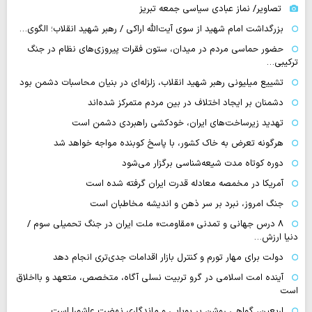
تصاویر/ نماز عبادی سیاسی جمعه تبریز
بزرگداشت امام شهید از سوی آیت‌الله اراکی / رهبر شهید انقلاب؛ الگوی…
حضور حماسی مردم در میدان، ستون فقرات پیروزی‌های نظام در جنگ
ترکیبی…
تشییع میلیونی رهبر شهید انقلاب، زلزله‌ای در بنیان محاسبات دشمن بود
دشمنان بر ایجاد اختلاف در بین مردم متمرکز شده‌اند
تهدید زیرساخت‌های ایران، خودکشی راهبردی دشمن است
هرگونه تعرض به خاک کشور، با پاسخ کوبنده مواجه خواهد شد
دوره کوتاه مدت شیعه‌شناسی برگزار می‌شود
آمریکا در مخمصه معادله قدرت ایران گرفته شده است
جنگ امروز، نبرد بر سر ذهن و اندیشه مخاطبان است
۸ درس جهانی و تمدنی «مقاومت» ملت ایران در جنگ تحمیلی سوم /
دنیا ارزش…
دولت برای مهار تورم و کنترل بازار اقدامات جدی‌تری انجام دهد
آینده امت اسلامی در گرو تربیت نسلی آگاه، متخصص، متعهد و بااخلاق
است
اربعین، گواهی روشن بر پویایی و ماندگاری نهضت عاشورا است