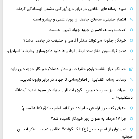
سپاه: رسانه‌های انقلابی در برابر دروغ‌پراکنی دشمن ایستادگی کردند
انتظار حقیقی، ساختن جامعه‌ای پویا، علمی و پیشرو است
اصحاب رسانه، افسران جبهه جهاد تبیین هستند
خبرنگار چگونه می‌تواند سنگر آگاهی و حقیقت در جامعه باشد؟
عضو فراکسیون مقاومت: ابتکار لبنانی‌ها علیه عادی‌سازی روابط با اسرائیل،
…
خبرنگار تراز انقلاب؛ راوی حقیقت، پاسدار اعتماد/ خبرنگار حوزه دین باید…
رسالت رسانه انقلابی؛ از اطلاع‌رسانی تا جهاد در برابر وارونه‌نمایی…
میراث سبز محراب؛ تبیین الگوی انتظار و جهاد در سیره شهید آیت‌الله
دستغیب+…
معرفی کتاب راز آرامش خانواده در کلام امام صادق (علیه‌السلام)
چرا 17 مرداد به عنوان روز خبرنگار نامیده شد؟
نمی‌توان از امام حسین(ع) الگو گرفت‼ تناقض عجیب تفکر انجمن
حجتیه