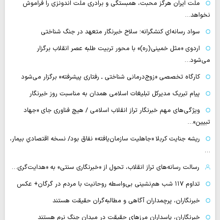
ملت ایران هرگز محبت، همبستگی و برادری ملت اندونزی را فراموش
نخواهد…
سواد رسانه‌ایِ کنشگرانه؛ سلاح خبرنگار متعهد در جنگ شناختی
اردوی «مثل خمینی(ره)» با محور تربیت طلبه عصر انقلاب برگزار
می‌شود…
کارگاه تخصصی «زوج‌درمانی شناختی ـ رفتاری پیشرفته» برگزار می‌شود
پیام تبریک مدیرکل تبلیغات اسلامی همدان به مناسبت روز خبرنگار
ویژگی‌های مهم خبرنگار تراز انقلاب اسلامی / هیچ فناوری‌ جای «جهاد
تبیین»…
ریشه جنایت کربلا «جاهلیت سازمان‌یافته» نفاق بود/ نسخه اقتصادیِ بیمار،
…
رسالت رسانه‌های تراز انقلاب، تحول از «خبرنگاری سنتی» به «هدایت‌گری…
تداوم ۱۱۷ شب هم‌نشینی بی‌واسطه روحانیت با مردم در گرگان+ عکس
خبرنگاران، پرچمداران آگاهی و مطالبه‌گران حقیقت هستند
خبرنگاران، پاسداران مرزهای حقیقت در میدان جنگ نرم هستند