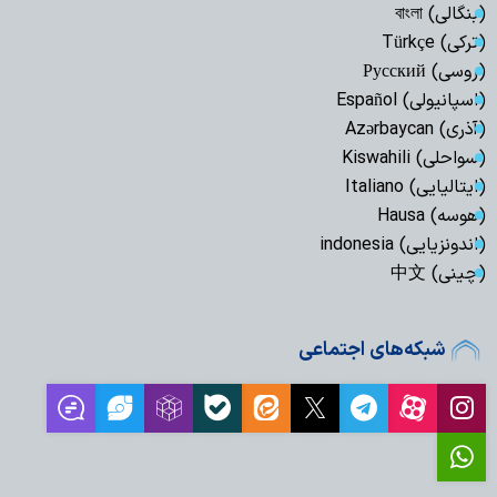
(بنگالی) বাংলা
(ترکی) Türkçe
(روسی) Русский
(اسپانیولی) Español
(آذری) Azərbaycan
(سواحلی) Kiswahili
(ایتالیایی) Italiano
(هوسه) Hausa
(اندونزیایی) indonesia
(چینی) 中文
شبکه‌های اجتماعی