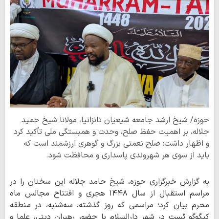
حوزه/ شیخ ارشد جامعه شیعیان تانزانیا، مولانا شیخ حمید
جلاله، بر اهمیت حفظ صلح، وحدت و همبستگی ملی تأکید کرد
و اظهار داشت: صلح نعمتی بزرگ و گوهری ارزشمند است که
باید از سوی هر شهروندی پاسداری و محافظت شود.
به گزارش خبرگزاری حوزه، شیخ حامد جلاله این سخنان را در
مراسم استقبال از سال ۱۴۴۸ هجری و افتتاح مجالس ماه
محرم بیان کرد؛ مراسمی که روز گذشته، سه‌شنبه، در منطقه
کیگوگو پُست در شهر دارالسلام با حضور رهبران دینی، علما و