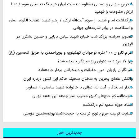
۸ درس جهانی و تمدنی «مقاومت» ملت ایران در جنگ تحمیلی سوم / دنیا
ارزش مقاومت را فهمید
بزرگداشت امام شهید از سوی آیت‌الله اراکی / رهبر شهید انقلاب؛ الگوی ایمان
و استقامت در برابر قدرت‌های جهانی
تصاویر /مراسم بزرگداشت خلبان شهید عباس بابایی و حسین لشگری در
قزوین
اعزام کاروان ۲۰۰ نفره نوجوانان کهگیلویه و بویراحمدی به طریق الحسین (ع)
چرا 17 مرداد به عنوان روز خبرنگار نامیده شد؟
خبرنگاران راویان امین حقیقت و دیده‌بانان بیدار جامعه‌اند
واکنش علمای بحرین به سخنان سخیف حاکم این کشور درباره ایران
دیدار نمایندگان آیت‌الله اعرافی با خانواده شهید سامعی + تصاویر
حجت‌الاسلام حاج‌علی‌اکبری خطیب نماز جمعه این هفته تهران
استاد حوزه علمیه قم درگذشت
تسلیت تولیت حرم بانوی کرامت به حجت‌الاسلام‌والمسلمین مؤمنی
جدیدترین اخبار