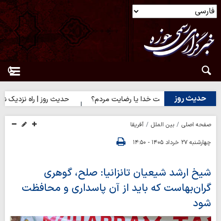
حدیث روز
دیث روز | رضایت خدا یا رضایت مردم؟
حدیث روز | راه نزدیک شدن ب
صفحه اصلی
بین الملل
آفریقا
چهارشنبه ۲۷ خرداد ۱۴۰۵ - ۱۴:۵۰
شیخ ارشد شیعیان تانزانیا: صلح، گوهری
گران‌بهاست که باید از آن پاسداری و محافظت
شود