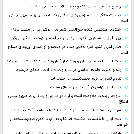
اربعین حسینی امسال رنگ و بوی انقلابی و حسینی داشت
مهاجرت معکوس از سرزمین‌های اشغالی نشانه بحران رژیم صهیونیستی
است
اختتامیه هشتمین کنگره بین‌المللی شعر زنان عاشورایی در مشهد برگزار…
ایران قوی با هم‌افزایی قدرت میدانی و دیپلماسی هوشمند شکل می‌گیرد
اقتدار امروز کشور ثمره حضور مردم در صحنه و توانمندی نیروهای مسلح
است
ملت ایران با تکیه بر ایمان و وحدت از آرمان‌های خود عقب‌نشینی نمی‌کند
رفاه و امنیت جامعه اسلامی در سایه وحدت و اتحاد محقق می‌شود
تداوم تجاوزات رژیم صهیونیستی به جنوب لبنان
مسلمانان تگزاس در آستانه تحریم های سخت
بیروت، پایتخت مقاومت است و از عادی‌سازی روابط با رژیم صهیونیستی
امتناع…
اسرائیل خانه‌های فلسطینیان در کرانه باختری را با ماشین‌آلات یک شرکت…
ملت ایران با مقاومت، شکست آمریکا و به زانو درآمدن صهیونیست‌ها را
خواهد…
واکنش علمای بحرین به سخنان سخیف حاکم این کشور درباره ایران