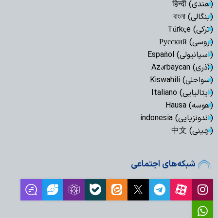
(هندی) हिन्दी
(بنگالی) বাংলা
(ترکی) Türkçe
(روسی) Русский
(اسپانیولی) Español
(آذری) Azərbaycan
(سواحلی) Kiswahili
(ایتالیایی) Italiano
(هوسه) Hausa
(اندونزیایی) indonesia
(چینی) 中文
شبکه‌های اجتماعی