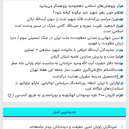
مرکز پژوهش‌های اسلامی معصومیه پژوهشگر می‌پذیرد
انتقام خون رهبر شهید باید چگونه گرفته شود؟
تصاویر/ مراسم بزرگداشت قائد شهید امت از سوی آیت‌الله اراکی
شیخ الجعید: تقریب سوریه و حزب‌الله، گامی مبارک در مسیر وحدت امت
اسلامی است
۸ درس جهانی و تمدنی «مقاومت» ملت ایران در جنگ تحمیلی سوم / دنیا
ارزش مقاومت را فهمید
دیدار نمایندگان آیت‌الله اعرافی با خانواده شهید سامعی + تصاویر
فیلم| جذب و پذیرش مدارس علمیه استان گیلان
برنامه دفتر حضرت آیت الله وحید خراسانی به مناسبت ایام پایانی ماه صفر
حجت‌الاسلام حاج‌علی‌اکبری خطیب نماز جمعه این هفته تهران
فارغ‌التحصیل مدرسه سفیران هدایت درگذشت
از اوکراین تا ایران؛ انتقاد روزنامه‌نگار سرشناس ایتالیایی، مارکو تراوالیو، از
استانداردهای دوگانه غرب
اعزام کاروان ۲۰۰ نفره نوجوانان کهگیلویه و بویراحمدی به طریق الحسین (ع)
جدیدترین اخبار
خبرنگاران راویان امین حقیقت و دیده‌بانان بیدار جامعه‌اند