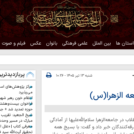
استان ها
بین الملل
علمی فرهنگی
بانوان
عکس
فیلم و صوت
حدیث
پربازدیدتری
شنبه ۱۳ تیر ۱۴۰۵ - ۱۰:۲۶
مرکز پژوهش‌های اس
می‌پذیرد
انتقام خون رهبر شهی
فراخوان بیست‌وهشت
حوزه تمدید شد + جز
شیخ الجعید: تقریب س
در جامعه‌الزهرا سلام‌الله‌علیها از آمادگی
مبارک در مسیر وحد
قه‌کنندگان خبر داد و گفت: با بسیج همه
معرفی کتاب | «علل ا
تحقیق آیت‌الله سید ف