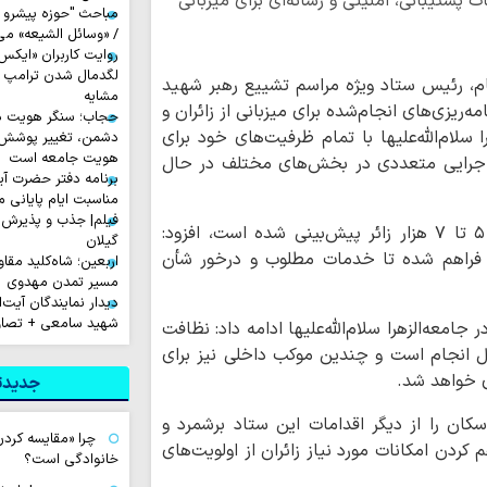
پشتیبانی، امنیتی و رسانه‌ای برای میزبانی
مباحث "حوزه پیشرو و
/ «وسائل الشیعه» می
لگدمال شدن ترامپ تا 
ام، رئیس ستاد ویژه مراسم تشییع رهبر شهید
مشایه
نامه‌ریزی‌های انجام‌شده برای میزبانی از زائران و
حجاب؛ سنگر هویت دی
 سلام‌الله‌علیها با تمام ظرفیت‌های خود برای
دشمن، تغییر پوشش ب
هویت جامعه است
 اجرایی متعددی در بخش‌های مختلف در حال
برنامه دفتر حضرت آی
مناسبت ایام پایانی م
فیلم| جذب و پذیرش 
وی با بیان اینکه مکان‌های مناسبی برای اسکان ۵ تا ۷ هزار زائر پیش‌بینی شده است، افزود:
گیلان
ن فراهم شده تا خدمات مطلوب و درخور شأن
اربعین؛ شاه‌کلید مق
مسیر تمدن مهدوی
دیدار نمایندگان آیت‌ال
شهید سامعی + تصاو
امعه‌الزهرا سلام‌الله‌علیها ادامه داد: نظافت
ل انجام است و چندین موکب داخلی نیز برای
ی خواهد شد.
جدیدتر
ان را از دیگر اقدامات این ستاد برشمرد و
چرا «مقایسه کردن
کردن امکانات مورد نیاز زائران از اولویت‌های
خانوادگی است؟