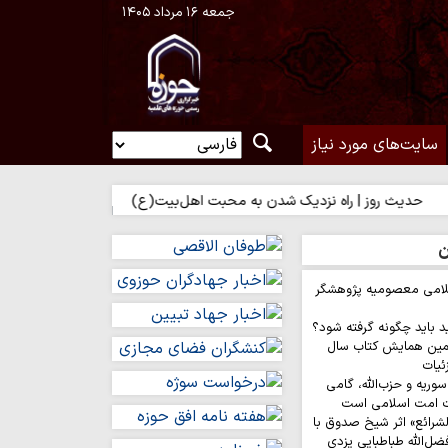
جمعه ۱۶ مرداد ۱۴۰۵
سایت‌های مورد نیاز
 روز | راه نزدیک شدن به محبت اهل‌بیت(ع)
حدیث روز | بهترین سرما
ن
لامی معصومیه پژوهشگر
د باید چگونه گرفته شود؟
مین همایش کتاب سال
ئیات
وریه و حزب‌الله، گامی
ت امت اسلامی است
لشرائع» اثر شیخ صدوق با
ضل‌الله طباطبایی یزدی