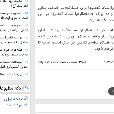
حدیث روز | راه
اهل‌بیت(ع)
ا سلام‌الله‌علیها برای مشارکت در خدمت‌رسانی
تصاویر/ مراسم ب
ده بزرگ جامعه‌الزهرا سلام‌الله‌علیها در این
امت از سوی آیت‌الله 
دمت خواهد بود.
محرومیت از نعم
در جامعه‌الزهرا سلام‌الله‌علیها در پایان
(عج)، ریشه در انحراف
شش اخبار و فعالیت‌های این رویداد تشکیل شده
روایت نقش‌آفرین
 فضای مراسم تشییع در حال انجام است تا
صادق(ع) سمیرم در 
فراهم شود.
طلبه‌های حوزه ع
به قاب سینما آوردند
تجمعات شبانه مب
1402809
مقابل کنسولگری ایران
رویکرد نظام اسل
لبنان و فلسطین در بر
اربعین تجلی «اخ
دکه مطبوعا
ه
دگرخواهی امام حسی
ا
بویراحمدی به طریق 
تجربه متفاوت «