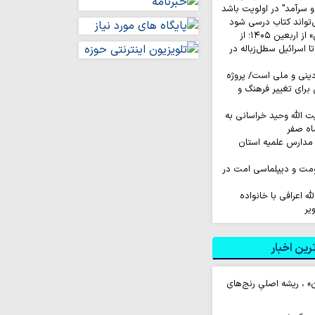
 سرآمد" در اولویت باشد
‌تواند کتاب درسی شود
روایت‌ کاربران «ایکس» از اربعین ۱۴۰۵؛ از
اسرائیل سطل‌زباله‌ در
نی و ملی است/ پروژه
رای تغییر فرهنگ و
ت الله وحید خراسانی به
اه صفر
مدارس علمیه استان
اومت و دیپلماسی امت در
له اعرافی با خانواده
یر
ین اخبار
» ، ریشه اصلیِ رنج‌های