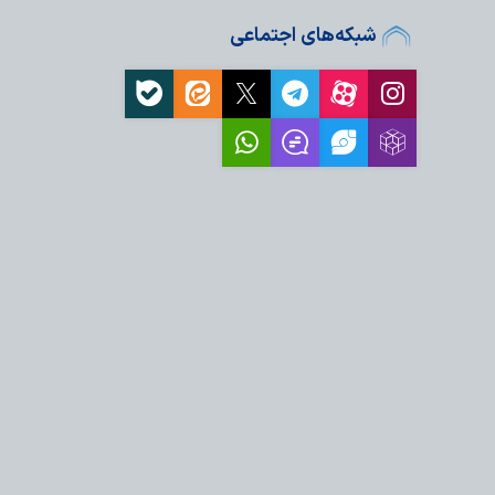
عام روزانه ۲۰ هزار زائر در حرم بانوی
شبکه‌های اجتماعی
فر
اولویت راهبردی کشور
 تعهدی پایبند…
۱۰ ویژگی پیامبر(ص) در آیه ۱۵۷ سوره
مت الهی از مهمترن برکات
لی وفاداری امت اسلامی
ش‌آموزی در منطقه فردو
ینی و فرهنگی، نیازمند
ه‌ها است
مدرسه علمیه آیت‌الله
 در سال تحصیلی…
 اسلامی معصومیه