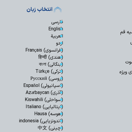
اط
انتخاب زبان
کرامت تا پایان ماه ص
حفظ تنگه هرمز، 
فارسی
است / دشمن به هیچ
English
یه قم
العربیة
اعراف
اردو
بهره‌مندی از حک
(فرانسوی) Français
انفاق است
(هندی) हिन्दी
وت
اربعین امسال تج
(بنگالی) বাংলা
به قائد شهید بود
(ترکی) Türkçe
ی ویژه
اردوگاه جدید دان
(روسی) Русский
قم احداث می‌شود
(اسپانیولی) Español
صیانت از هویت د
(آذری) Azərbaycan
هم‌افزایی همه دستگا
(سواحلی) Kiswahili
چشم‌انداز برنامه 
(ایتالیایی) Italiano
مصطفوی (ره) کاشان
(هوسه) Hausa
مرکز پژوهش‌های
(اندونزیایی) indonesia
پژوهشگر می‌پذیرد
(چینی) 中文