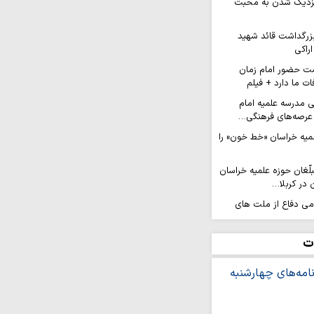
 نزدیک شدن به محبت
زرگداشت قائد شهید
اراکی
ت حضور امام زمان
ات ما دارد + فیلم
ی مدرسه علمیه امام
عرصه‌های فرهنگی…
لمیه خراسان «خط خون» را
لّغان حوزه علمیه خراسان
 در کربلا…
امی دفاع از ملت های
ابر زورگویی…
لاص تشکیلاتی» و ثمره
ت
ن(ع) است
عزام کاروان ۲۰۰ نفره نوجوانان کهگیلویه و
الحسین…
رویش من» در مسیر نجف