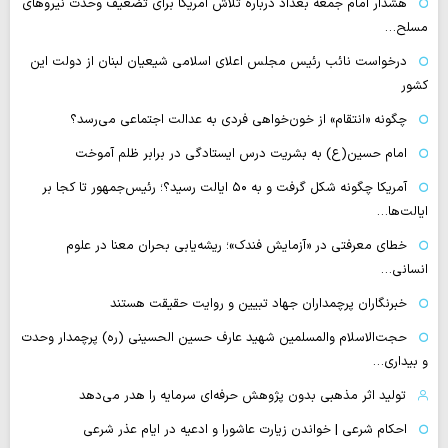
هشدار امام جمعه بغداد درباره تلاش آمریکا برای تضعیف وحدت نیروهای
مسلح…
درخواست نائب رئیس مجلس اعلای اسلامی شیعیان لبنان از دولت این
کشور
چگونه «انتقام» از خون‌خواهی فردی به عدالت اجتماعی می‌رسد؟
امام حسین(ع) به بشریت درس ایستادگی در برابر ظلم آموخت
آمریکا چگونه شکل گرفت و به ۵۰ ایالت رسید؟؛ رئیس‌جمهور تا کجا بر
ایالت‌ها…
خطای معرفتی در «آزمایش فندک»؛ ریشه‌یابی بحران معنا در علوم
انسانی…
خبرنگاران پرچمداران جهاد تبیین و روایت حقیقت هستند
حجت‌الاسلام والمسلمین شهید عارف حسین الحسینی (ره) پرچمدار وحدت
و بیداری…
تولید اثر مذهبی بدون پژوهش حرفه‌ای سرمایه را هدر می‌دهد
احکام شرعی | خواندن زیارت عاشورا و ادعیه در ایام عذر شرعی