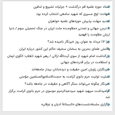
استاد حوزه علمیه قم درگذشت + جزئیات تشییع و تدفین
شهادت؛ اوج مسیری که شهید سامعی انتخاب کرده بود
تمدید مهلت پذیرش حوزه‌های علمیه خواهران
۸ درس جهانی و تمدنی «مقاومت» ملت ایران در جنگ تحمیلی سوم / دنیا
ارزش مقاومت را فهمید
چرا 17 مرداد به عنوان روز خبرنگار نامیده شد؟
واکنش علمای بحرین به سخنان سخیف حاکم این کشور درباره ایران
بزرگداشت امام شهید از سوی آیت‌الله اراکی / رهبر شهید انقلاب؛ الگوی ایمان
و استقامت در برابر قدرت‌های جهانی
خبرنگاران راویان امین حقیقت و دیده‌بانان بیدار جامعه‌اند
تسلیت تولیت حرم بانوی کرامت به حجت‌الاسلام‌والمسلمین مؤمنی
خبرنگار چگونه می‌تواند سنگر آگاهی و حقیقت در جامعه باشد؟
گرامیداشت سپهبد شهید سیدعبدالرحیم موسوی در حرم بانوی کرامت برگزار
شد
برگزاری سلسله‌نشست‌های «تابستانهٔ ادیان و عرفان»