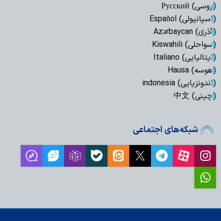
(روسی) Русский
(اسپانیولی) Español
(آذری) Azərbaycan
(سواحلی) Kiswahili
(ایتالیایی) Italiano
(هوسه) Hausa
(اندونزیایی) indonesia
(چینی) 中文
شبکه‌های اجتماعی