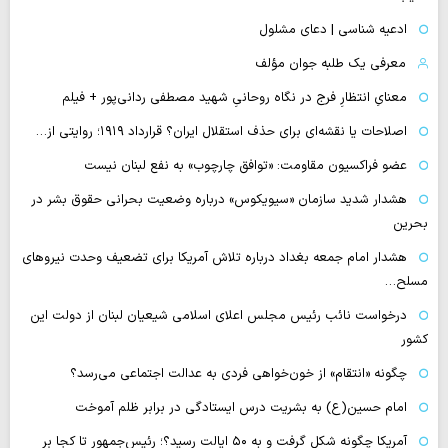
ادعیه شناسی | دعای مشلول
معرفی یک طلبه جوان مؤلف
معنایِ انتظارِ فرج در نگاه روحانیِ شهید مصطفی ردانی‌پور + فیلم
اصلاحات یا نقشه‌ای برای حذف استقلال ایران؟ قرارداد ۱۹۱۹؛ روایتی از…
عضو فراکسیون مقاومت: «توافق چارچوب» به نفع لبنان نیست
هشدار شدید سازمان «سیویکوس» درباره وضعیت بحرانی حقوق بشر در
بحرین
هشدار امام جمعه بغداد درباره تلاش آمریکا برای تضعیف وحدت نیروهای
مسلح…
درخواست نائب رئیس مجلس اعلای اسلامی شیعیان لبنان از دولت این
کشور
چگونه «انتقام» از خون‌خواهی فردی به عدالت اجتماعی می‌رسد؟
امام حسین(ع) به بشریت درس ایستادگی در برابر ظلم آموخت
آمریکا چگونه شکل گرفت و به ۵۰ ایالت رسید؟؛ رئیس‌جمهور تا کجا بر