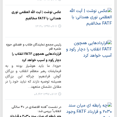
عکس نوشت | آیت الله العظمی نوری
همدانی: با FATF مخالفیم
۱۳۹۷-۰۷-۱۱ ۱۳:۳۰
رئیس مجمع نمایندگان طلاب و فضلای حوزه
علمیه قم:
قراردادهایی همچون FATF انقلاب را
دچار رکود و آسیب خواهد کرد
حوزه/ ما باید هوشیار بوده و به
فرمایشات رهبر معظم انقلاب و بزرگان
گوش فرادهیم؛ چراکه این بزرگان
همیشه توصیه دارند که نباید خود را در
مقابل دشمنان متعهد…
۱۳۹۷-۰۷-۱۲ ۰۸:۴۳
در نشست "فتنه اقتصادی در ۴۰ سالگی
انقلاب" بررسی شد؛
چه رابطه ای میان سند ۲۰۳۰ و قرارداد