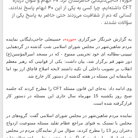
حوزه/ حاجی‌دلیگانی خاطرنشان کرد: ۴۰ ابهام و سؤال درباره
CFT داشته‌ایم، چرا کسی به یکی از این ۴۰ ابهام پاسخ ندادند،
کسانی که دم از شفافیت می‌زدند حتی حاضر به پاسخ یکی از
سؤالات نشدند .
به گزارش خبرنگار خبرگزاری
،
حسینعلی حاجی‌دلیگانی نماینده
«حوزه»
مردم شاهین‌شهر در مجلس شورای اسلامی شب گذشته در گردهمایی
تبییینی-مطالبه ای خود تحریمی ممنوع - که در مسجد امیرالمؤمنین(ع)
دور شهر قم برگزار شد، بیان داشت: یکی از قوانینی که رهبر معظم
انقلاب بر تصویب داخلی آن تکیه داشتند لایحه اصلاح قاچاق ارز بود اما
متأسفانه این مسئله در هفته گذشته از دستور کار خارج شد.
وی ادامه داد: به‌جای این قانون مسئله
CFT
را مطرح کردند که جلسه
صبح روز یکشنبه 15 مهرماه سال جاری این مسئله در دستور کار
قرارگرفته شده است.
نماینده مردم شاهین‌شهر در مجلس شورای اسلامی گفت: گروه‌های در
مجلس با تمسک به فتوای مراجع عظام تقلید مسئله ممنوعیت ازدواج
دختران زیر 13 را مطرح کردند، سؤال من از نمایندگان مردم در مجلس
شورای اسلامی این است که اگر شما معتقد به نظر مراجع عظام تقلید