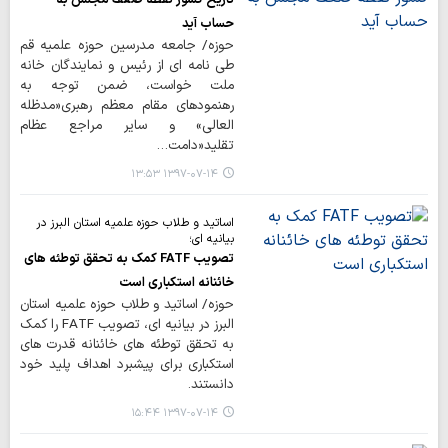
حساب آید
حوزه/ جامعه مدرسین حوزه علمیه قم
طی نامه ای از رئیس و نمایندگان خانه
ملت خواست، ضمن توجه به
رهنمودهای مقام معظم رهبری«مدظله
العالی» و سایر مراجع عظام
تقلید«دامت…
۱۳۹۷-۰۷-۱۴ ۱۳:۵۳
اساتید و طلاب حوزه علمیه استان البرز در
بیانیه ای؛
تصویب FATF کمک به تحقق توطئه های
خائنانه استکباری است
حوزه/ اساتید و طلاب حوزه علمیه استان
البرز در بیانیه ای، تصویب FATF را کمک
به تحقق توطئه های خائنانه قدرت های
استکباری برای پیشبرد اهداف پلید خود
دانستند.
۱۳۹۷-۰۷-۱۴ ۱۵:۴۴