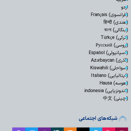
اردو
(فرانسوی) Français
(هندی) हिन्दी
(بنگالی) বাংলা
(ترکی) Türkçe
(روسی) Русский
(اسپانیولی) Español
(آذری) Azərbaycan
(سواحلی) Kiswahili
(ایتالیایی) Italiano
(هوسه) Hausa
(اندونزیایی) indonesia
(چینی) 中文
شبکه‌های اجتماعی