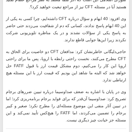
هستید آیا در مسئله
CFT
نیز از مراجع تبعیت خواهید کرد؟.
وی افزود: 40 ابهام و سؤال درباره
CFT
داشته‌ایم، چرا کسی به یکی از
این 40 ابهام پاسخ ندادند، کسانی که دم از شفافیت می‌زدند حتی حاضر
به پاسخ یکی از سؤالات نشدند و در یک مناظره تلویزیونی شرکت
نکردند زیرا این‌ها جوابی قاطع ندارند.
حاجی‌دلیگانی خاطرنشان کرد: مدافعان
CFT
دو خاصیت برای الحاق به
CFT
مطرح می‌کنند، نخست راحتی رابطه با اروپا، پس ما برای راحتی
اروپا این کار را می‌کنیم، دوم مشکل قیمت ارز با قبول
FATF
حل
خواهد شد که البته ما شاهد این بودیم که قیمت ارز با این مسئله هیچ
ارتباطی ندارد.
وی در پایان با اشاره به ضعف صداوسیما درباره تبیین ضررهای برجام
تصریح کرد: صداوسیما آن‌قدر که برای فواید برجام برنامه‌ریزی کرد؛ اما
در تبیین آثار منفی این موضوع مسئله‌ای را مطرح نکرد؛ صغیر و کبیر
برجام را تضمین می‌کردند، اما
FATF
را هیچ‌کس تأیید نمی‌کند و این
مسئله جز خیانت چیز دیگری نیست.