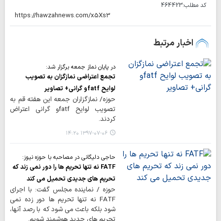
کد مطلب:
464423
اخبار مرتبط
در پایان نماز جمعه برگزار شد:
تجمع اعتراضی نمازگزان به تصویب
لوایح fatfو گرانی+ تصاویر
حوزه/ نمازگزاران جمعه این هفته قم به
تصویب لوایح fatfو گرانی اعتراض
کردند.
۱۳۹۷-۰۷-۰۶ ۱۴:۲۰
حاجی دلیگانی در مصاحبه با حوزه نیوز:
FATF نه تنها تحریم ها را دور نمی زند که
تحریم های جدیدی تحمیل می کند
حوزه / نماینده مجلس گفت: با اجرای
FATF نه تنها تحریم ها دور زده نمی
شود بلکه باعث می شود که با رصد آنها،
تحریم های جدید هوشمند شویم.