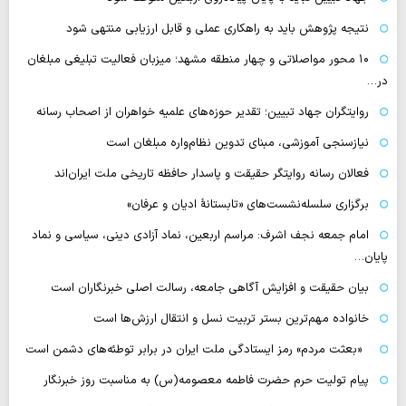
نتیجه پژوهش باید به راهکاری عملی و قابل ارزیابی منتهی شود
۱۰ محور مواصلاتی و چهار منطقه مشهد؛ میزبان فعالیت تبلیغی مبلغان
در…
روایتگران جهاد تبیین؛ تقدیر حوزه‌های علمیه خواهران از اصحاب رسانه
نیازسنجی آموزشی، مبنای تدوین نظام‌واره مبلغان است
فعالان رسانه‌ روایتگر حقیقت و پاسدار حافظه تاریخی ملت ایران‌اند
برگزاری سلسله‌نشست‌های «تابستانهٔ ادیان و عرفان»
امام جمعه نجف اشرف: مراسم اربعین، نماد آزادی دینی، سیاسی و نماد
پایان…
بیان حقیقت و افزایش آگاهی جامعه، رسالت اصلی خبرنگاران است
خانواده مهم‌ترین بستر تربیت نسل و انتقال ارزش‌ها است
«بعثت مردم» رمز ایستادگی ملت ایران در برابر توطئه‌های دشمن است
پیام تولیت حرم حضرت فاطمه معصومه(س) به مناسبت روز خبرنگار