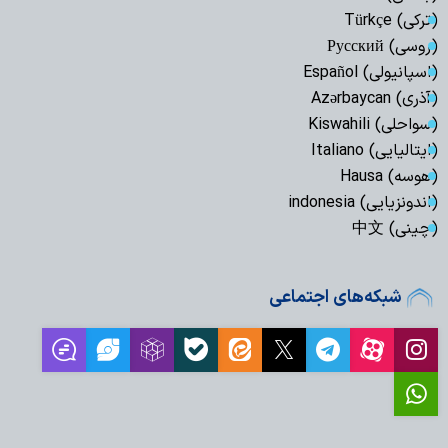
(ترکی) Türkçe
(روسی) Русский
(اسپانیولی) Español
(آذری) Azərbaycan
(سواحلی) Kiswahili
(ایتالیایی) Italiano
(هوسه) Hausa
(اندونزیایی) indonesia
(چینی) 中文
شبکه‌های اجتماعی