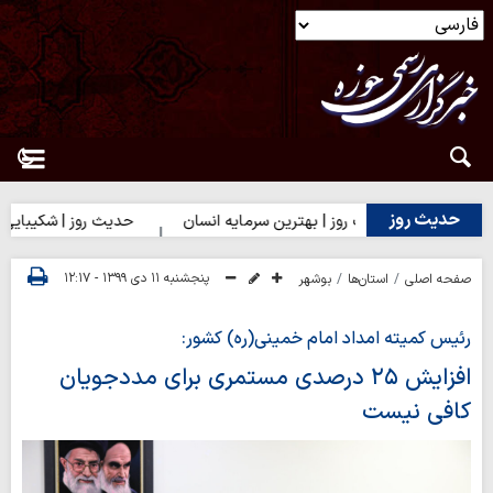
حدیث روز
حدیث روز | بهترین سرمایه انسان
حدیث روز | شکیبایی بر تلخ
پنجشنبه ۱۱ دی ۱۳۹۹ - ۱۲:۱۷
صفحه اصلی
استان‌ها
بوشهر
رئیس کمیته امداد امام خمینی(ره) کشور:
افزایش ۲۵ درصدی مستمری برای مددجویان
کافی نیست