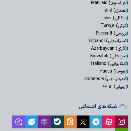
(فرانسوی) Français
(هندی) हिन्दी
(بنگالی) বাংলা
(ترکی) Türkçe
(روسی) Русский
(اسپانیولی) Español
(آذری) Azərbaycan
(سواحلی) Kiswahili
(ایتالیایی) Italiano
(هوسه) Hausa
(اندونزیایی) indonesia
(چینی) 中文
شبکه‌های اجتماعی