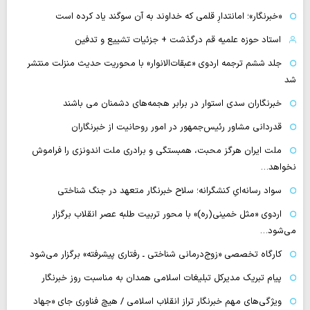
«خبرنگار»؛ امانتدارِ قلمی که خداوند به آن سوگند یاد کرده است
استاد حوزه علمیه قم درگذشت + جزئیات تشییع و تدفین
جلد ششم ترجمه اردوی «عبقات‌الانوار» با محوریت حدیث منزلت منتشر
شد
خبرنگاران سدی استوار در برابر هجمه‌های دشمنان می باشند
قدردانی مشاور رئیس‌جمهور در امور روحانیت از خبرنگاران
ملت ایران هرگز محبت، همبستگی و برادری ملت اندونزی را فراموش
نخواهد…
سواد رسانه‌ایِ کنشگرانه؛ سلاح خبرنگار متعهد در جنگ شناختی
اردوی «مثل خمینی(ره)» با محور تربیت طلبه عصر انقلاب برگزار
می‌شود…
کارگاه تخصصی «زوج‌درمانی شناختی ـ رفتاری پیشرفته» برگزار می‌شود
پیام تبریک مدیرکل تبلیغات اسلامی همدان به مناسبت روز خبرنگار
ویژگی‌های مهم خبرنگار تراز انقلاب اسلامی / هیچ فناوری‌ جای «جهاد