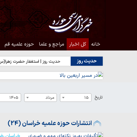
خانه
کل اخبار
مراجع و علما
حوزه علمیه قم
حدیث روز
 | شکیبایی بر تلخی حق
حدیث روز | استغفار حضرت زهرا(س) برای زائر
تاریخ
15
مرداد
1405
انتشارات حوزه علمیه خراسان (24)
خراسان رض