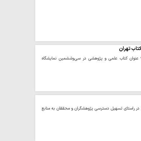
حوزه/ مدیر انتشارات حوزه علمیه خراسان، از مشارکت فعال این انتشارات با ارائه بیش از ۹۶ عنوان کتاب علمی و پژوهشی در سی‌وششمین نمایشگاه
دام در راستای تسهیل دسترسی پژوهشگران و محققان به منابع