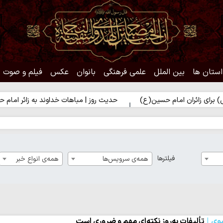
استان ها
بین الملل
علمی فرهنگی
بانوان
عکس
فیلم و صوت
ان امام حسین(ع)
حدیث روز | مباهات خداوند به زائر امام حسین(ع)
فیلترها
همه‌ی سرویس‌ها
همه‌ی انواع خبر
وی
تألیفات به‌روز نکته‌ای مهم و ضروری است