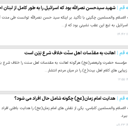
ه قم
شهید سیدحسن نصرالله بود که اسرائیل را به طور کامل از لبنان اخ
سرائیل به تبع این عقب نشینی بود که از…
۱
ه قم
اهانت به مقدّسات اهل سنّت خلاف شرع بَیّن است
مؤسسه حضرت ولیعصر(عج) هرگونه اهانت به مقدسات اهل سنت را خلاف شرع بیّن، 
زیبایی های کلام اهل بیت(ع) را در میان مردم انتشار…
۱۴
ه قم
هدایت امام زمان(عج) چگونه شامل حال افراد می شود؟
لاسلام والمسلمین کلباسی، یکی از نقش های امام زمان(عج) را هدایت باطنی افراد 
برد.
۱۴