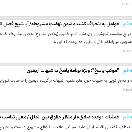
۱
ه قم
عوامل به انحراف کشیده شدن نهضت مشروطه/ آیا شیخ فضل الله
 تاریخ مؤسسه آموزشی و پژوهشی امام خمینی(ره) در تشریح تحصن مشروطه خواهان 
مچون میرزاملکم خان و تقی زاده بودند که این ها…
۱
ه قم
"موکب پاسخ"؛ ویژه برنامه‌ پاسخ به شبهات اربعین
 و پاسخ گویی به شبهات حوزه های علمیه، شبهات برگزیده اربعین را در سایت تلویزی
۱۴
ه قم
عملیات «وعده صادق» از منظر حقوق بین الملل / معیار تناسب 
مصطفی فضائلی اقدام ایران علیه اسرائیل غاصب را دفاع مشروع دانست و تصریح 