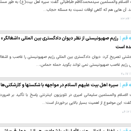
لاسلام والمسلمین سیدمحمدکاظم طباطبائی گفت: سیره اهل بیت(ع) به طور مسلم 
ند. آن هایی هم که گاهی اوقات نسبت به مسئله حجاب…
ه قم
رژیم صهیونیستی از نظر دیوان دادگستری بین المللی «اشغالگر» ا
ده است
دشتی تصریح کرد: دیوان دادگستری بین المللی رژیم صهیونیستی را غاصب و اشغالگر
س رژیم غاصب صهیونیستی نمی تواند بگوید حمله حماس،…
۱
ه قم
سیره اهل بیت علیهم السلام در مواجهه با شکست‎ها و کارشکنی‌ها
لاسلام والمسلمین سلیمانی امیری در تلویزیون اینترنتی پاسخ با تأکید بر ضر
فت: این موضوع از اهمیت بسیار بالایی برخوردار است؛…