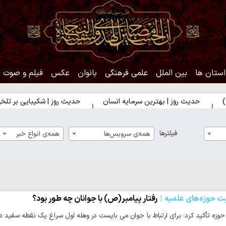
استان ها
بین الملل
علمی فرهنگی
بانوان
عکس
فیلم و صوت
روز | بهترین سرمایه انسان
حدیث روز | شکیبایی بر تلخی حق
ح
فیلترها
همه‌ی سرویس‌ها
همه‌ی انواع خبر
ت حوزه‌های علمیه
رفتار پیامبر(ص) با جوانان چه طور بود؟
حوزه تأکید کرد: برای ارتباط با جوان می بایست در وهله اول سراغ یک نقطه سفید د