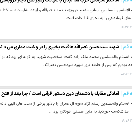
ه قم
ساختار سازمانی حزب الله لبنان با شهادت رهبرانش دچار فروپاشی
اسلام والمسلمین ایمانی مقدم در ویژه برنامه «نصرالله و آینده مقاومت»، ساختار 
 های فرماندهی را به نحوی قرار داده است…
۱
ه قم
شهید سیدحسن نصرالله عاقبت بخیری را در ولایت مداری می دا
لاسلام والمسلمین محمد ملک زاده گفت: شخصیت شهید به گونه ای بود که توانست
اهد بودیم که پس از حادثه ترور شهید سیدحسن نصرالله،…
۱
ه قم
آمادگی مقابله با دشمنان دین دستور قرآنی است / چرا بعد از فتح و
اسلام والمسلمین رستم نژاد سوره آل عمران را یادآور برخی از سنت های الهی دانس
 احد شکست خوردید به دلیل سستی خودتان بود.…
۱