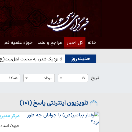
خانه
کل اخبار
مراجع و علما
حوزه علمیه قم
حدیث روز
مردم؟
حدیث روز | راه نزدیک شدن به محبت اهل‌بیت(ع)
حدیث 
تاریخ
17
مرداد
1405
تلویزیون اینترنتی پاسخ (101)
مرکز مدیری
حوزه/ استاد 