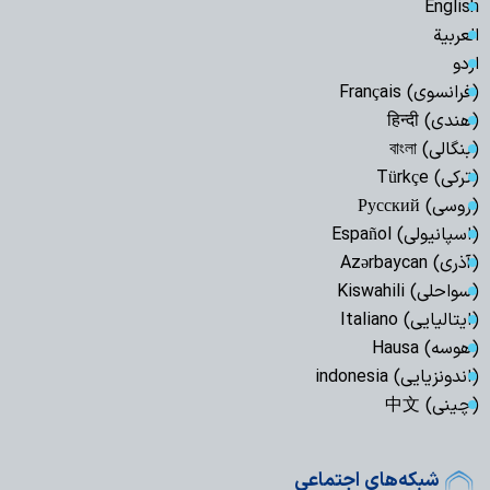
English
العربیة
اردو
(فرانسوی) Français
(هندی) हिन्दी
(بنگالی) বাংলা
(ترکی) Türkçe
(روسی) Русский
(اسپانیولی) Español
(آذری) Azərbaycan
(سواحلی) Kiswahili
(ایتالیایی) Italiano
(هوسه) Hausa
(اندونزیایی) indonesia
(چینی) 中文
شبکه‌های اجتماعی