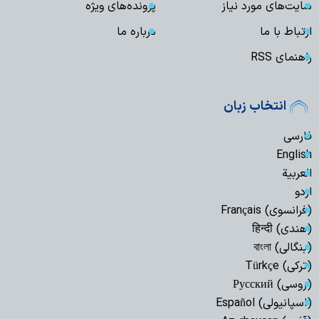
سایت‌های مورد نیاز
پرونده‌های ویژه
ارتباط با ما
درباره ما
راهنمای RSS
انتخاب زبان
فارسی
English
العربیة
اردو
(فرانسوی) Français
(هندی) हिन्दी
(بنگالی) বাংলা
(ترکی) Türkçe
(روسی) Русский
(اسپانیولی) Español