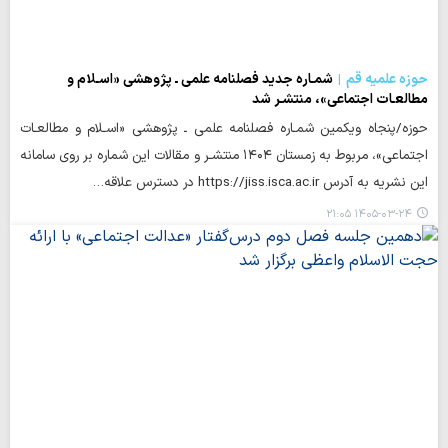
حوزه علمیه قم
شمـاره جدید فصلنامه علمی ـ پژوهشی «اسـلام و
مطالعـات اجتماعی»، منتشـر شد
حوزه/پنجاه ویکمین شمـاره فصلنامه علمی ـ پژوهشی «اسـلام و مطالعـات
اجتماعی»، مربوط به زمستان ۱۴۰۴ منتشـر و مقالات این شماره بر روی سامانه
این نشریه به آدرس https://jiss.isca.ac.ir در دسترس علاقه…
۱۴۰۵-۰۳-۲۴ ۲۱:۰۵