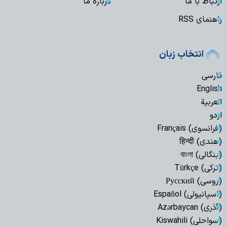
ارتباط با ما
درباره ما
راهنمای RSS
انتخاب زبان
فارسی
English
العربیة
اردو
(فرانسوی) Français
(هندی) हिन्दी
(بنگالی) বাংলা
(ترکی) Türkçe
(روسی) Русский
(اسپانیولی) Español
(آذری) Azərbaycan
(سواحلی) Kiswahili