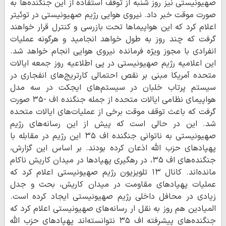
صهیونیستی نیز روز شنبه از توقف استفاده از این جنگنده‌ها به
صورت موقت خبر داد. نیروی هوایی رژیم صهیونیستی در توئیتر
اعلام کرد که این هواپیماها تحت بازرسی و کنترل قرار خواهند
گرفت که چند روز به طول خواهد انجامید و هرگونه عملیات
انفرادی با مجوز ویژه فرمانده نیروی هوایی انجام خواهد شد.
این اعلامیه رژیم صهیونیستی در پی اطلاعیه روز جمعه ایالات
متحده آمریکا مبنی بر نقص احتمالی کارتریج‌های انفجاری در
سیستم پرتاب خلبان در سیستم‌های ایجکت در سه مدل
هواپیمای نظامی ایالات متحده از جمله جنگنده اف -۳۵ صورت
گرفت که باعث توقف موقت برخی از عملیات‌های ایالات متحده
شد. این در حالی است که پیش از این رسانه‌های رژیم
صهیونیستی به ناتوانی جنگنده اف ۳۵ این رژیم در مقابله با
پهپادهای حزب الله اذعان کرده بودند. بر اساس این گزارش،
جنگنده‌های اف ۳۵، در رهگیری پهپادها در میدان کاریش ناکام
مانده‌اند. کانال ۱۳ تلویزیون رژیم صهیونیستی اعلام کرد که
عملیات پهپادهای مقاومت در میدان کاریش، بحث و جدل
زیادی در محافل داخلی رژیم صهیونیستی ایجاد کرده است.
المیادین هم روز به نقل ار رسانه‌های صهیونیستی اعلام کرد که
جنگنده‌های پیشرفته اف ۳۵ نتوانسته‌اند پهپادهای حزب الله