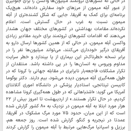
در حالی که کشورهای ثروتمند میلیون‌ها واکسن را برای جلوگیری
از عبور آبله میمون از مرزهای خود سفارش داده‌اند، هیچ‌یک
برنامه‌ای برای کمک به آفریقا، جایی که شکل کشنده‌تری از آبله
میمون‌ نسبت به غرب در حال گسترش است، اعلام
نکرده‌اند.مقامات بهداشتی در کشورهای مختلف جهان هشدار
می‌دهند که اقدامات کشورهای ثروتمند برای خرید مقادیر زیادی
واکسن آبله میمون، در حالی که از همین کشورها ارسال دارو به
آفریقای درگیر خودداری می‌کنند، می‌تواند میلیون‌ها نفر را در
برابر نسخه خطرناک‌تر این بیماری از پا بیندازد و خطر سرایت
مداوم ویروس به انسان‌ها را در پی داشته باشد. منتقدان از
تکرار مشکلات فاجعه‌بار نابرابری در مقابله جهانی با کرونا که در
طول همه‌گیری آبله میمون دیده می‌شود، بیم دارند. دکتر بوگوما
کابیسن تیتانجی، استادیار پزشکی در دانشگاه اموری آتلانتای
آمریکا می گوید: «اشتباهاتی که در طول همه‌گیری کرونا مشاهده
کردیم، در حال تکرار هستند.» از اردیبهشت تا امروز بیش از ۲۲
هزار مورد ابتلا به آبله میمون در نزدیک به ۸۰ کشور گزارش شده
است که از این میان، حدود ۷۵ مورد مرگ مشکوک در آفریقا،
عمدتا در نیجریه و کنگو، گزارش شده است. روز جمعه هم،
برزیل و اسپانیا مرگ‌هایی مرتبط با آبله میمون را گزارش کردند