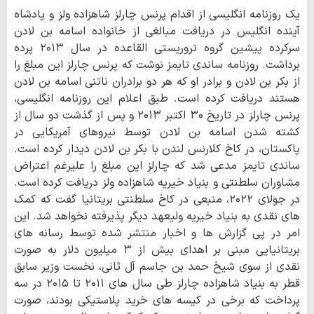
یک روزنامه انگلیسی از اقدام پرنس چارلز شاهزاده ولز و پادشاه
آینده انگلیس در دریافت مبالغی از خانواده اسامه بن لادن
سرکرده پیشین گروه تروریستی القاعده در سال ۲۰۱۳ پرده
برداشت. روزنامه ساندی تایمز نوشت که پرنس چارلز این مبلغ را
از بکر بن لادن و برادر او که هر دو برادران ناتنی اسامه بن لادن
هستند دریافت کرده است. طبق اعلام این روزنامه انگلیسی،
پرنس چارلز در تاریخ ۳۰ اکتبر ۲۰۱۳ و پس از گذشت دو سال از
کشته شدن اسامه بن لادن توسط نیروهای آمریکایی در
پاکستان، در کاخ کلارنس لندن با بکر بن لادن دیدار کرده است.
ساندی تایمز مدعی شد که چارلز این مبلغ را علیرغم اعتراض
مشاوران سلطنتی و بنیاد خیریه شاهزاده ولز دریافت کرده است.
در جولای ۲۰۲۲، منبعی در کاخ سلطنتی بریتانیا گفت که کمک
های نقدی به بنیاد خیریه ولیعهد دیگر پذیرفته نخواهد شد. این
امر در پی گزارش ها و اخبار منتشر شده توسط رسانه های
بریتانیایی مبنی بر اهدای بیش از ۳ میلیون دلار به صورت
نقدی از سوی شیخ حمد بن جاسم آل ثانی، نخست وزیر سابق
قطر به بنیاد شاهزاده چارلز طی سال های ۲۰۱۱ تا ۲۰۱۵ در سه
پرداخت که برخی در کیسه های خرید پلاستیکی بودند، صورت