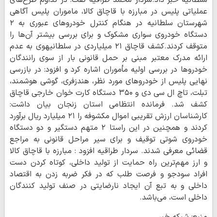
سلطانیه خبر داد.سردار محمد طراقیه گفت: در تداوم طرح‌های
عملیاتی پلیس در مبارزه با قاچاق کالا، ماموران پلیس آگاهی
شهرستان سلطانیه در هنگام کنترل خودروهای عبوری به ۲
دستگاه خودروی سواری مشکوک و برای بررسی بیشتر آن‌ها را
متوقف کردند.کشف قاچاق ۲۱ میلیاردی در سلطانیهوی به عدم
ارائه مدرک معتبر مبنی بر حمل قانونی بار از سوی رانندگان
خودروها در بررسی اولیه مأموران اشاره کرد و افزود: در بازرسی
نهایی پلیس از خودروهای مورد نظر، هندزفری، گوشی هوشمند،
تبلت، تاچ ال سی دی و ۳۵۰ دستگاه کارت خوان خارجی قاچاق
کشف شد. فرمانده انتظامی استان زنجان بیان داشت:
کارشناسان ارزش تقریبی اموال مکشوفه را ۲۱ میلیارد ریال برآورد
کردند و همچنین در این راستا ۲ متهم دستگیر و دو دستگاه
خودروی شوتی توقیف و برای سیر مراحل قانونی به مراجع
قضائی معرفی شدند. سردار طراقیه افزود : مبارزه با قاچاق کالا
و ارز مهم‌ترین راه حمایت از تولید داخلی، کوتاه کردن دست
افراد سودجو و فرصت طلب که در فکر ضربه زدن به اقتصاد
داخلی و به تبع آن ایجاد نارضایتی در صنف تولید کنندگان
داخلی است، می‌باشد.