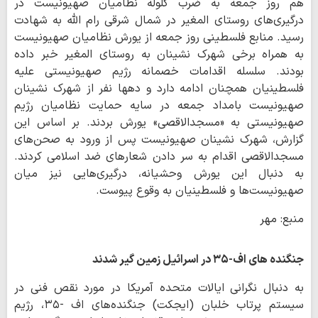
هم روز جمعه به ضرب گلوله نظامیان صهیونیست در
درگیری‌های روستای المغیر در شمال شرقی رام الله به شهادت
رسید. منابع فلسطینی روز جمعه از یورش نظامیان صهیونیست
به همراه برخی شهرک نشینان به روستای المغیر خبر داده
بودند. سلسله اقدامات خصمانه رژیم صهیونیستی علیه
فلسطینیان همچنان ادامه دارد و دهها نفر از شهرک نشینان
صهیونیست بامداد جمعه در سایه حمایت نظامیان رژیم
صهیونیستی به «مسجدالاقصی» یورش بردند. بر اساس این
گزارش، شهرک نشینان صهیونیست پس از ورود به صحن‌های
مسجدالاقصی اقدام به سر دادن شعارهای ضد اسلامی کردند.
به دنبال این یورش وحشیانه، درگیری‌هایی نیز میان
صهیونیست‌ها و فلسطینیان به وقوع پیوست.
منبع: مهر
جنگنده های اف-۳۵ در اسرائیل زمین گیر شدند
به دنبال نگرانی ایالات متحده آمریکا در مورد نقص فنی در
سیستم پرتاب خلبان (ایجکت) جنگنده‌های اف -۳۵، رژیم