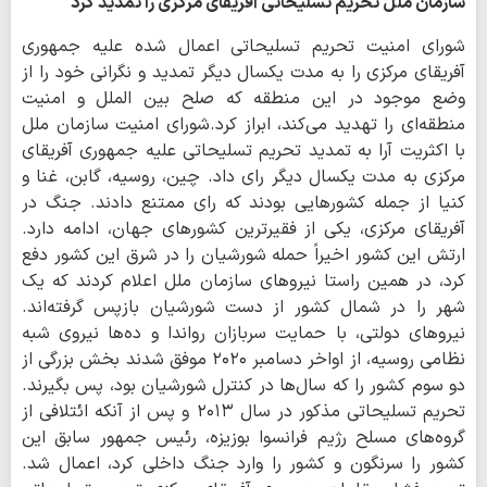
سازمان ملل تحریم تسلیحاتی آفریقای مرکزی را تمدید کرد
شورای امنیت تحریم تسلیحاتی اعمال شده علیه جمهوری
آفریقای مرکزی را به مدت یکسال دیگر تمدید و نگرانی خود را از
وضع موجود در این منطقه که صلح بین الملل و امنیت
منطقه‎‌ای را تهدید می‌کند، ابراز کرد.شورای امنیت سازمان ملل
با اکثریت آرا به تمدید تحریم تسلیحاتی علیه جمهوری آفریقای
مرکزی به مدت یکسال دیگر رای داد. چین، روسیه، گابن، غنا و
کنیا از جمله کشورهایی بودند که رای ممتنع دادند. جنگ در
آفریقای مرکزی، یکی از فقیرترین کشورهای جهان، ادامه دارد.
ارتش این کشور اخیراً حمله شورشیان را در شرق این کشور دفع
کرد، در همین راستا نیروهای سازمان ملل اعلام کردند که یک
شهر را در شمال کشور از دست شورشیان بازپس گرفته‌اند.
نیروهای دولتی، با حمایت سربازان رواندا و ده‌ها نیروی شبه
نظامی روسیه، از اواخر دسامبر ۲۰۲۰ موفق شدند بخش بزرگی از
دو سوم کشور را که سال‌ها در کنترل شورشیان بود، پس بگیرند.
تحریم تسلیحاتی مذکور در سال ۲۰۱۳ و پس از آنکه ائتلافی از
گروه‌های مسلح رژیم فرانسوا بوزیزه، رئیس جمهور سابق این
کشور را سرنگون و کشور را وارد جنگ داخلی کرد، اعمال شد.