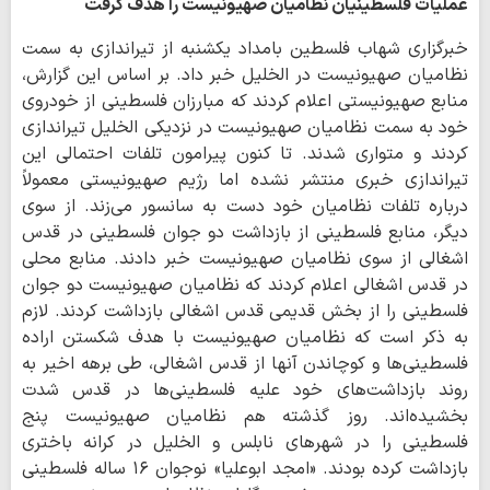
عملیات فلسطینیان نظامیان صهیونیست را هدف گرفت
خبرگزاری شهاب فلسطین بامداد یکشنبه از تیراندازی به سمت
نظامیان صهیونیست در الخلیل خبر داد. بر اساس این گزارش،
منابع صهیونیستی اعلام کردند که مبارزان فلسطینی از خودروی
خود به سمت نظامیان صهیونیست در نزدیکی الخلیل تیراندازی
کردند و متواری شدند. تا کنون پیرامون تلفات احتمالی این
تیراندازی خبری منتشر نشده اما رژیم صهیونیستی معمولاً
درباره تلفات نظامیان خود دست به سانسور می‌زند. از سوی
دیگر، منابع فلسطینی از بازداشت دو جوان فلسطینی در قدس
اشغالی از سوی نظامیان صهیونیست خبر دادند. منابع محلی
در قدس اشغالی اعلام کردند که نظامیان صهیونیست دو جوان
فلسطینی را از بخش قدیمی قدس اشغالی بازداشت کردند. لازم
به ذکر است که نظامیان صهیونیست با هدف شکستن اراده
فلسطینی‌ها و کوچاندن آنها از قدس اشغالی، طی برهه اخیر به
روند بازداشت‌های خود علیه فلسطینی‌ها در قدس شدت
بخشیده‌اند. روز گذشته هم نظامیان صهیونیست پنج
فلسطینی را در شهرهای نابلس و الخلیل در کرانه باختری
بازداشت کرده بودند. «امجد ابوعلیا» نوجوان ۱۶ ساله فلسطینی