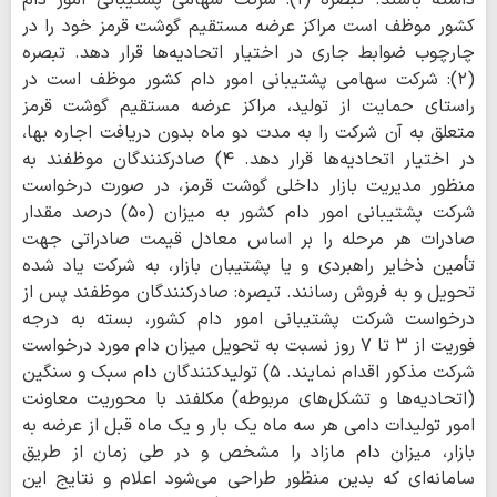
داشته باشند. تبصره (۱): شرکت سهامی پشتیبانی امور دام
کشور موظف است مراکز عرضه مستقیم گوشت قرمز خود را در
چارچوب ضوابط جاری در اختیار اتحادیه‌ها قرار دهد. تبصره
(۲): شرکت سهامی پشتیبانی امور دام کشور موظف است در
راستای حمایت از تولید، مراکز عرضه مستقیم گوشت قرمز
متعلق به آن شرکت را به مدت دو ماه بدون دریافت اجاره بها،
در اختیار اتحادیه‌ها قرار دهد. ۴) صادرکنندگان موظفند به
منظور مدیریت بازار داخلی گوشت قرمز، در صورت درخواست
شرکت پشتیبانی امور دام کشور به میزان (۵۰) درصد مقدار
صادرات هر مرحله را بر اساس معادل قیمت صادراتی جهت
تأمین ذخایر راهبردی و یا پشتیبان بازار، به شرکت یاد شده
تحویل و به فروش رسانند. تبصره: صادرکنندگان موظفند پس از
درخواست شرکت پشتیبانی امور دام کشور، بسته به درجه
فوریت از ۳ تا ۷ روز نسبت به تحویل میزان دام مورد درخواست
شرکت مذکور اقدام نمایند. ۵) تولیدکنندگان دام سبک و سنگین
(اتحادیه‌ها و تشکل‌های مربوطه) مکلفند با محوریت معاونت
امور تولیدات دامی هر سه ماه یک بار و یک ماه قبل از عرضه به
بازار، میزان دام مازاد را مشخص و در طی زمان از طریق
سامانه‌ای که بدین منظور طراحی می‌شود اعلام و نتایج این