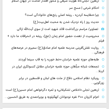
اربعین؛ تجلی‌گاه هویت شیعی و محورِ اقتدار امامت در جهان اسلام
احکام شرعی | مسحِ سر
چرا «مقایسه کردن» ، ریشه اصلیِ رنج‌های خانوادگی است؟
حدیث روز | راه نزدیک شدن به محبت اهل‌بیت(ع)
تصاویر/ مراسم بزرگداشت قائد شهید امت از سوی آیت‌الله اراکی
محرومیت از نعمت حضور امام زمان (عج)، ریشه در انحرافات ما دارد +
فیلم
روایت نقش‌آفرینی مدرسه علمیه امام صادق(ع) سمیرم در عرصه‌های
فرهنگی…
طلبه‌های حوزه علمیه خراسان «خط خون» را به قاب سینما آوردند
تجمعات شبانه مبلّغان حوزه علمیه خراسان مقابل کنسولگری ایران در
کربلا…
رویکرد نظام اسلامی دفاع از ملت های لبنان و فلسطین در برابر
زورگویی…
اربعین تجلی «اخلاص تشکیلاتی» و ثمره دگرخواهی امام حسین(ع) است
اعزام کاروان ۲۰۰ نفره نوجوانان کهگیلویه و بویراحمدی به طریق الحسین…