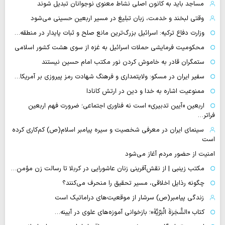
مساجد باید به کانون اصلی نشاط معنوی نوجوانان تبدیل شوند
وقتی لبخند و خدمت، زبان تبلیغ در مسیر اربعین حسینی می‌شود
وزارت دفاع ترکیه: اسرائیل بزرگ‌ترین مانع صلح و ثبات پایدار در منطقه…
محکومیت فرمایشی حملات اسرائیل به غزه از سوی هشت کشور اسلامی
ستمگران قادر به خاموش کردن نور مکتب امام حسین نیستند
سفیر ایران در مسکو: ولایتمداری و فرهنگ شهادت رمز پیروزی بر آمریکا…
ممنوعیت اشاره به خدا و دین در ارتش کانادا
اربعین «آیین تدبیری» است نه فناوری اجتماعی؛ ضرورت فهم اربعین
فراتر…
سینمای ایران در معرفی شخصیت و سیره پیامبر اسلام(ص) کم‌کاری کرده
است
امنیت از حضور مردم آغاز می‌شود
مکتب زینبی | از نقش‌آفرینی زنان عاشورایی در کربلا تا رسالت زن مؤمن…
چگونه رذایل اخلاقی، مسیر تحقیق را منحرف می‌کنند؟
زندگی پیامبر(ص) سرشار از موقعیت‌های دراماتیک است
کتاب «الشَّجَرَةَ الْبَرِّیَّةَ»؛ بازخوانی آموزه‌های علوی در آیینه…