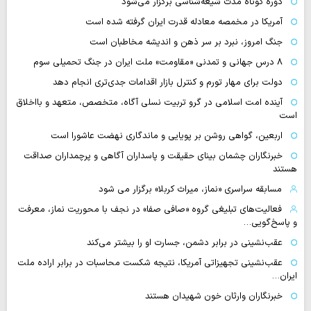
دوره کوتاه مدت شیعه‌شناسی برگزار می‌شود
آمریکا در مخمصه معادله قدرت ایران گرفته شده است
جنگ امروز، نبرد بر سر ذهن و اندیشه مخاطبان است
۸ درس جهانی و تمدنی «مقاومت» ملت ایران در جنگ تحمیلی سوم
دولت برای مهار تورم و کنترل بازار اقدامات جدی‌تری انجام دهد
آینده امت اسلامی در گرو تربیت نسلی آگاه، متخصص، متعهد و بااخلاق
است
اربعین، گواهی روشن بر پویایی و ماندگاری نهضت عاشورا است
خبرنگاران چشمان بینای حقیقت و پاسداران آگاهی و پرچمداران صداقت
هستند
مسابقه سراسری «نماز، میراث کربلا» برگزار می شود
فعالیت‌های تبلیغی گروه «صافی صفا» در نجف با محوریت نماز، معرفت
و پاسخ‌گویی…
عقب‌نشینی در برابر دشمن، جسارت او را بیشتر می‌کند
عقب‌نشینی تجهیزاتی آمریکا، نتیجه شکست محاسبات در برابر اراده ملت
ایران…
خبرنگاران وارثان خون شهیدان هستند