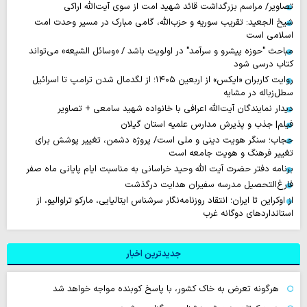
تصاویر/ مراسم بزرگداشت قائد شهید امت از سوی آیت‌الله اراکی
شیخ الجعید: تقریب سوریه و حزب‌الله، گامی مبارک در مسیر وحدت امت
اسلامی است
مباحث "حوزه پیشرو و سرآمد" در اولویت باشد / «وسائل الشیعه» می‌تواند
کتاب درسی شود
روایت‌ کاربران «ایکس» از اربعین ۱۴۰۵؛ از لگدمال شدن ترامپ تا اسرائیل
سطل‌زباله‌ در مشایه
دیدار نمایندگان آیت‌الله اعرافی با خانواده شهید سامعی + تصاویر
فیلم| جذب و پذیرش مدارس علمیه استان گیلان
حجاب؛ سنگر هویت دینی و ملی است/ پروژه دشمن، تغییر پوشش برای
تغییر فرهنگ و هویت جامعه است
برنامه دفتر حضرت آیت الله وحید خراسانی به مناسبت ایام پایانی ماه صفر
فارغ‌التحصیل مدرسه سفیران هدایت درگذشت
از اوکراین تا ایران؛ انتقاد روزنامه‌نگار سرشناس ایتالیایی، مارکو تراوالیو، از
استانداردهای دوگانه غرب
جدیدترین اخبار
هرگونه تعرض به خاک کشور، با پاسخ کوبنده مواجه خواهد شد