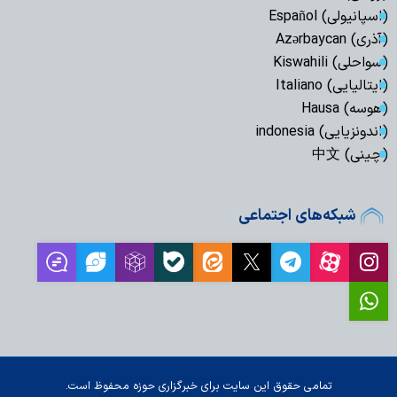
(اسپانیولی) Español
(آذری) Azərbaycan
(سواحلی) Kiswahili
(ایتالیایی) Italiano
(هوسه) Hausa
(اندونزیایی) indonesia
(چینی) 中文
شبکه‌های اجتماعی
تمامی حقوق این سایت برای خبرگزاری حوزه محفوظ است.