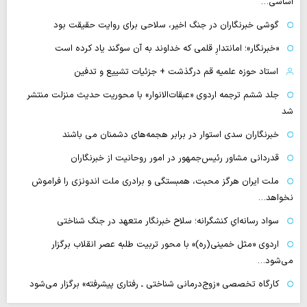
اساسی…
گوشی خبرنگاران در جنگ اخیر، سلاحی برای روایت حقیقت بود
«خبرنگار»؛ امانتدارِ قلمی که خداوند به آن سوگند یاد کرده است
استاد حوزه علمیه قم درگذشت + جزئیات تشییع و تدفین
جلد ششم ترجمه اردوی «عبقات‌الانوار» با محوریت حدیث منزلت منتشر
شد
خبرنگاران سدی استوار در برابر هجمه‌های دشمنان می باشند
قدردانی مشاور رئیس‌جمهور در امور روحانیت از خبرنگاران
ملت ایران هرگز محبت، همبستگی و برادری ملت اندونزی را فراموش
نخواهد…
سواد رسانه‌ایِ کنشگرانه؛ سلاح خبرنگار متعهد در جنگ شناختی
اردوی «مثل خمینی(ره)» با محور تربیت طلبه عصر انقلاب برگزار
می‌شود…
کارگاه تخصصی «زوج‌درمانی شناختی ـ رفتاری پیشرفته» برگزار می‌شود