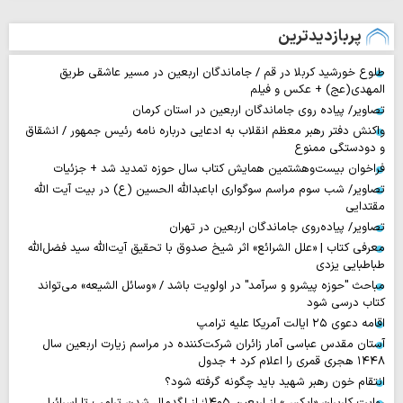
پربازدیدترین
طلوع خورشید کربلا در قم / جاماندگان اربعین در مسیر عاشقی طریق
المهدی(عج) + عکس و فیلم
تصاویر/ پیاده روی جاماندگان اربعین در استان کرمان
واکنش دفتر رهبر معظم انقلاب به ادعایی درباره نامه رئیس جمهور / انشقاق
و دودستگی ممنوع
فراخوان بیست‌وهشتمین همایش کتاب سال حوزه تمدید شد + جزئیات
تصاویر/ شب سوم مراسم سوگواری اباعبدالله الحسین (ع) در بیت آیت الله
مقتدایی
تصاویر/ پیاده‌روی جاماندگان اربعین در تهران
معرفی کتاب | «علل الشرائع» اثر شیخ صدوق با تحقیق آیت‌الله سید فضل‌الله
طباطبایی یزدی
مباحث "حوزه پیشرو و سرآمد" در اولویت باشد / «وسائل الشیعه» می‌تواند
کتاب درسی شود
اقامه دعوی ۲۵ ایالت آمریکا علیه ترامپ
آستان مقدس عباسی آمار زائران شرکت‌کننده در مراسم زیارت اربعین سال
۱۴۴۸ هجری قمری را اعلام کرد + جدول
انتقام خون رهبر شهید باید چگونه گرفته شود؟
روایت‌ کاربران «ایکس» از اربعین ۱۴۰۵؛ از لگدمال شدن ترامپ تا اسرائیل