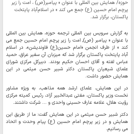
حوزه/ همایش بین المللی با عنوان « پیامبر(ص) ، امت را زیر
پرچم امام حسین (ع) جمع می کند » در اسلام‌آباد پایتخت
پاکستان، برگزار شد.
به گزارش سرویس بین المللی ترجمه حوزه، همایش بین المللی
با عنوان « پیامبر (ص), امت را زیر پرچم امام حسین جمع می
کند » از طرف انجمن «امام حسین(ع) فاوندیشن»، در اسلام
آباد پایتخت پاکستان برگزار شد که میزبان آن سفیر عراق، حمید
عباس لفته و آقای احسان حکیم بودند. دبیرکل مرکزی شورای
علمای شیعیان پاکستان دکتر شبیر حسن میثمی در این
همایش حضور داشت.
در این همایش، علمای ارشد همه مذاهب، به ویژه مشاور
نخست وزیر پاکستان، مفتی عبدالخبیر آزاد، رئیس کمیته مرکزی
رؤیت هلال، علامه عارف حسینی واحدی و ... شرکت داشتند.
دکتر شبیر حسن میثمی در این همایش گفت: ما از طریق این
همایش و در زیر پرچم امام حسین (ع) پیام وحدت و اتحاد
می رسانیم.