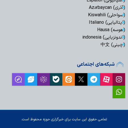
(اسپانیولی) Español
(آذری) Azərbaycan
(سواحلی) Kiswahili
(ایتالیایی) Italiano
(هوسه) Hausa
(اندونزیایی) indonesia
(چینی) 中文
شبکه‌های اجتماعی
تمامی حقوق این سایت برای خبرگزاری حوزه محفوظ است.