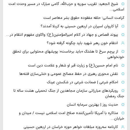
شیخ الجعید: تقریب سوریه و حزب‌الله، گامی مبارک در مسیر وحدت امت
اسلامی…
کرامت انسانی؛ حلقه مفقوده حقوق بشر معاصر است
آیا کاروان اسیران در اربعین حسینی به کربلا آمدند؟
پیوند قصاص و جهاد در کلام امیرالمؤمنین(ع)؛ واکاوی مفهوم انتقام در…
انتقام خون رهبر شهید باید چگونه گرفته شود؟
از پرچم سرخ تا هشتگ «باید برخاست»؛ پویشهای محتوایی برای تحقق
خونخواهی
نام امام حسین(ع) و زیارت قبر او شعار و علامت دین است
نقش محوری رهبری در حفظ مصالح عمومی و خنثی‌سازی فتنه‌ها
احکام شرعی | ضمانت شرعی در شکستن عینک
رویکردهای مبارزاتی سازمان مجاهدین از جنگ تحمیلی هشت ساله تا
جنگ رمضان
حدیث روز | بهترین سرمایه انسان
مذاکره با آمریکا تأمین‌کننده صلاح امت اسلامی نیست / میدان و
خیابان…
کارنامه سه‌روزه مبلغات خواهر حوزه خراسان در اربعین حسینی