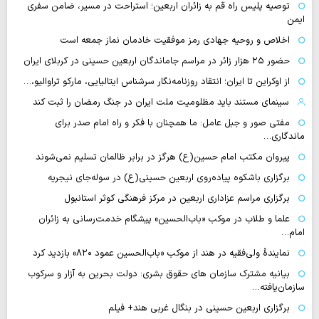
توصیه پلیس راه قم به زائران اربعین؛ استراحت در مسیر، ضامن سفری
ایمن
اخلاص و روحیه جهادی رمز موفقیت خادمان نماز جمعه است
حضور ۲۵ هزار زائر در مراسم جاماندگان اربعین حسینی در کربلای ایران
از اوکراین تا ایران؛ انتقاد روزنامه‌نگار سرشناس ایتالیایی، مارکو تراوالیو،…
سینمای مستند باید مظلومیت ملت ایران در جنگ رمضان را ثبت کند
مفتی صور و جبل عامل: ما همچنان با فکر و راه امام صدر برای
ماندگاری…
پیروان مکتب امام حسین(ع) هرگز در برابر ظالمان تسلیم نمی‌شوند
برگزاری باشکوه پیاده‌روی اربعین حسینی(ع) در سوله‌جای نیجریه
برگزاری مراسم عزاداری اربعین در مرکز فرهنگی کوثر استانبول
علما و طلاب در موکب «باب‌الحسین» پیشگام خدمت‌رسانی به زائران
امام…
نمایندهٔ ولی‌فقیه در هند از موکب «باب‌الحسین عمود ۸۲۰» بازدید کرد
بیانیه مشترک سازمان های حقوق بشری: دولت بحرین به آزار و سرکوب
سازمان‌یافته…
برگزاری اربعین حسینی در بنگال غربی هند+ فیلم