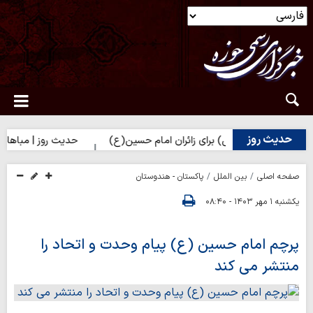
حدیث روز
ار حضرت زهرا(س) برای زائران امام حسین(ع)
حدیث روز | مباهات خداون
صفحه اصلی
بین الملل
پاکستان - هندوستان
یکشنبه ۱ مهر ۱۴۰۳ - ۰۸:۴۰
پرچم امام حسین (ع) پیام وحدت و اتحاد را
منتشر می کند