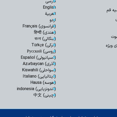
فارسی
English
یه قم
العربیة
اردو
(فرانسوی) Français
(هندی) हिन्दी
وت
(بنگالی) বাংলা
(ترکی) Türkçe
ی ویژه
(روسی) Русский
(اسپانیولی) Español
(آذری) Azərbaycan
(سواحلی) Kiswahili
(ایتالیایی) Italiano
(هوسه) Hausa
(اندونزیایی) indonesia
(چینی) 中文