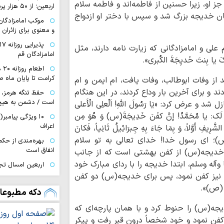
ز او، زیرا حسنین از فاطمه‌اند و فاطمه سلام
اربعین؛ از ۵۰ هزار پرس غذای روزانه…
خان خدیجه بزرگ شد و سپس با دختر او ازدواج
موکب امامزادگان ق
و معنوی برای زائران 
م علی و امامزادگانی که زیارت نامه دارند، مثل
امامزادگان قم
بِنتَ خَدیِجَةَ الکُبری».
اط
کرامت تا پایان ماه ص
از وفات ابوطالب، وفات یافت، ام ایمن و ام
 برای آخرین بار وداع کردند، در این هنگام
حفظ تنگه هرمز، 
است / دشمن به هیچ
رض کرد: «یَا رَسُولَ اللَّهِ! اَلْعلِی الْأَعلی
یقُولُ لَک: یا مُحَمَّدُ! إنَّ کفَنَ خَدِیجَةَ(س) وَ هُوَ مِن
اعراف
لشَّرِیفِ أَوَّلاً، وَ بِمَا جَاءَ بِهِ جِبرَائِیلُ ثَانِیاً، فَکانَ
اللهِ(ص)؛ ای رسول خدا! خدای تعالی به تو سلام
بهره‌مندی از حک
انفاق است
ن خدیجه(س) از کفن بهشتی است که از جانب
آله وسلم، ابتدا خدیجه را با ردای مبارک خود
اربعین امسال تج
به قائد شهید بود
د نیز کفن نمود، پس برای خدیجه(س) دو کفن
 (ص)».
اردوگاه جدید دان
دکه مطبوعا
قم احداث می‌شود
ه(س) را حنوط کرد و با همان پارچه‌ای که
صیانت از هویت د
، کفن نمود و خود شخصاً درون قبر رفت و پیکر
هم‌افزایی همه دستگا