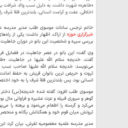
«طاهره» شهرت داشت، به دلیل نسب والا، شرافت بی‌ن
اخلاقی، عفت و کرامت انسانی، بلندترین قلۀ شرف ر
خانم نرجس سادات موسوی طلب مدیر مدرسه علمی
خبرگزاری حوزه
از اراک، اظهار داشت: یکی از را
بررسی سیره و شخصیت این بانو در دوران جاهلیت
وی گفت: این بانو در عصر جاهلیت در فضایل فراوا
گفت، خدیجه سلام الله علیها در جاهلیت، «ط
می‌نویسد: خدیجه سلام الله علیها صاحب نسب و
ثروت و حریص ترین بانوان قریش به حفظ امانت و
انسانی بود، پس بلندترین قلۀ شرف را به خود اختص
موسوی طلب افزود: گفته شده خدیجه(س) دختر خو
گوهر و سروری قبیله و عزت عشیره و فراوانی مال بو
می‌کرد و گرسنه را اطعام می‌نمود و برهنه را م
ثروتش میان قوم خود و همگنانش یگانه و منحصر ب
مدیر مدرسه علمیه معصومیه تفرش، بیان کرد: ابن 