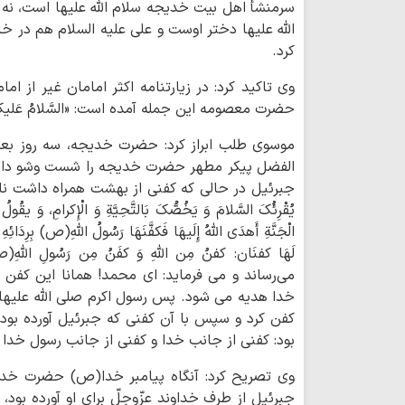
سرمنشأ اهل بیت خدیجه سلام الله علیها است، نه ج
الله علیها دختر اوست و علی علیه السلام هم در 
کرد.
وی تاکید کرد: در زیارتنامه اکثر امامان غیر از اما
حضرت معصومه این جمله آمده است: «السَّلامُ عَلیکَ یا 
موسوی طلب ابراز کرد: حضرت خدیجه، سه روز بعد 
الفضل پیکر مطهر حضرت خدیجه را شست وشو دادند و
جبرئیل در حالی که کفنی از بهشت همراه داشت نازل شد و ع
یُقْرِئُکَ السَّلامَ وَ یَخُصُّکَ بَالتَّحِیَّةِ وَ الْإِکرامِ، وَ 
الْجَنَّةِ أَهدَی اللهُ إِلَیهَا فَکفَّنَهَا رَسُولُ اللهِ(ص) بِرِدَائِهِ ا
لَهَا کفنَان: کفنُ مِن اللهِ وَ کفَنُ مِن رَسُولِ 
می‌رساند و می فرماید: ای محمد! همانا این کف
خدا هدیه می شود. پس رسول اکرم صلی الله علیها و
کفن کرد و سپس با آن کفنی که جبرئیل آورده بو
بود: کفنی از جانب خدا و کفنی از جانب رسول خدا
وی تصریح کرد: آنگاه پیامبر خدا(ص) حضرت خدیج
جبرئیل از طرف خداوند عزّوجلّ برای او آورده بود