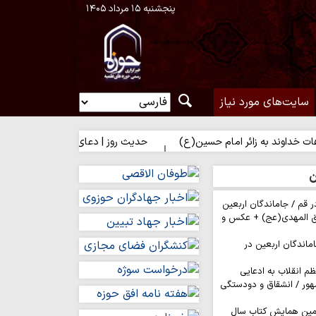
پنجشنبه ۱۵ مرداد ۱۴۰۵
سایت‌های مورد نیاز
 زائر امام حسین(ع)
حدیث روز | دعای فرشتگان برای زائر امام حسین(
ن
ر قم / جاماندگان اربعین
ق المهدی(عج) + عکس و
ماندگان اربعین در
م انقلاب به ادعایی
هور / انشقاق و دودستگی
مین همایش کتاب سال