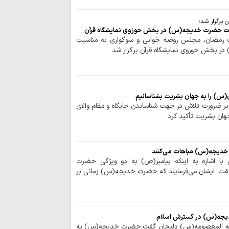
حضور ۲۵ 
اربعین حسینی در کربل
 برگزار شد؛
از اوکراین تا ایران
ت حضرت خدیجه(س) در بخش حوزوی نمایشگاه قرآن
سرشناس ایتالیایی، مار
ک رمضان، مجلس روضه خوانی و سوگواری به مناسبت
 بخش حوزوی نمایشگاه قرآن برگزار شد.
سینمای مستند با
در جنگ رمضان را ثب
مفتی صور و جبل 
و راه امام صدر برای 
ی(س) را به جهان بشریت بشناسانیم
پیروان مکتب اما
بر ضرورت تلاش در جهت شناساندن جایگاه و مقام والای
برابر ظالمان تسلیم ن
ن بشریت تأکید کرد.
برگزاری باشکوه پی
حسینی(ع) در سوله‌ج
خدیجه(س) مباهات می‌کنند
برگزاری مراسم عز
ی با اشاره به اینکه پیامبر(ص) به دو ویژگی حضرت
فرهنگی کوثر استانبو
فت: ایشان می‌فرمایند که حضرت خدیجه(س) زمانی بر
علما و طلاب در 
پیشگام خدمت‌رسانی ب
نمایندهٔ ولی‌فقیه
«باب‌الحسین عمود ۸۲۰» بازدید کرد
یجه(س) در گسترش اسلام
بیانیه مشترک سا
طمه المعصومه(س) دلیجان گفت:حضرت خدیجه(س) به