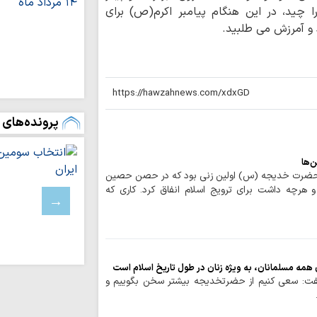
چید، در این هنگام پیامبر اکرم(ص) برای
چشم‌انداز برنامه 
 آمرزش می طلبید.
مصطفوی (ره) کاشان
مرکز پژوهش‌های
پژوهشگر می‌پذیرد
زن، کنشگری آگاه در
دینی
پرونده‌های 
استمرار مسیر شهد
ایران اسلامی است
برنامه دفتر حضرت
‌ها
به مناسبت ایام پایان
حضرت خدیجه (س) اولین زنی بود که در حصن حصین
«اربعین شهیدان»
 و هرچه داشت برای ترویج اسلام انفاق کرد. کاری که
صافی گلپایگانی(ره)
حوزویان ساختار د
دهند
توصیه پلیس راه ق
ه مسلمانان، به ویژه زنان در طول تاریخ اسلام است
استراحت در مسیر، 
گفت: سعی کنیم از حضرتخدیجه بیشتر سخن بگوییم و
اخلاص و روحیه 
خادمان نماز جمعه ا