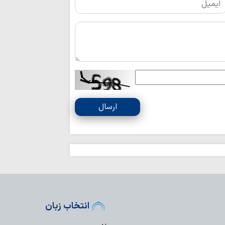
احکام شرعی | ض
عینک
رویکردهای مبارز
جنگ تحمیلی هشت سا
ارسال
انتخاب زبان