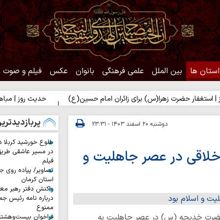
استان ها
بین الملل
علمی فرهنگی
بانوان
عکس
فیلم و صوت
ضرت زهرا(س) برای زائران امام حسین(ع)
حدیث روز | مباهات خداوند به
پربازدیدتری
دوشنبه ۲۰ اسفند ۱۴۰۳ - ۲۳:۳۱
طلوع خورشید کربلا د
لاقی در عصر جاهلیت و
در مسیر عاشقی طری
فیلم
تصاویر/ پیاده روی جا
استان کرمان
واکنش دفتر رهبر معظ
درباره نامه رئیس جم
ممنوع
ضرت خدیجه (س) در عصر جاهلیت به
فراخوان بیست‌وهشت