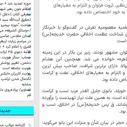
حوزه تمدید شد + جز
ظیر، ثروت فراوان و التزام به معیارهای
انتقام خون رهبر شهی
ا به خود اختصاص داده بود.
معرفی کتاب | «علل ا
تحقیق آیت‌الله سید ف
مباحث "حوزه پیشرو و
ه معصومیه تفرش در گفت‌وگو با خبرنگار
/ «وسائل الشیعه» می
ه‌های شناخت عظمت اخلاقی حضرت خدیجه(س)
آستان مقدس عباسی آم
 است.
قمری را اعلام کرد + 
ن مشهور بودند، زبیر بن بکار در این زمینه
اقامه دعوی ۲۵ ایالت آمریکا علیه ترامپ
حجاب؛ سنگر هویت دی
اهره» خوانده می شد، همچنین ابن هشام
دشمن، تغییر پوشش ب
الا، دارای برترین شرافت، صاحب بیش ترین
هویت جامعه است
 التزام به معیارهای اخلاقی، عفت و کرامت
اص داده بود.
لگدمال شدن ترامپ تا 
مشایه
تصاویر/ پیاده‌روی د
یلد، بانوی جلیل القدر عرب نسب و کرامت
قم
ده است، به همین علت نیاز تهیدست را برآورده
ی‌پوشاند، ق پس خدیجه(س) در اخلاق، نسب و
جدیدتر
ود.
حجر در بیان شأن و منزلت این بانو می‌گوید:
کارنامه موکب م