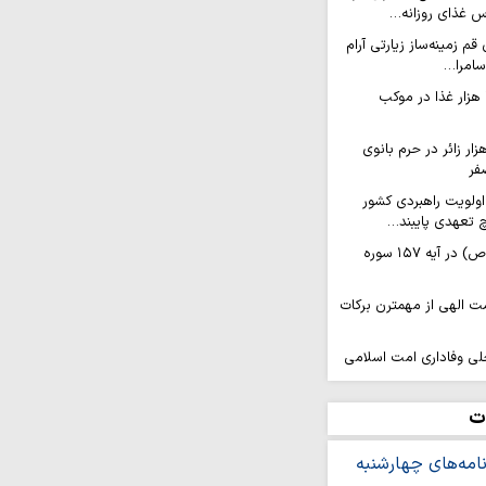
م زمینه‌ساز زیارتی آرام
سامرا…
پذیرایی روزانه ۱۷ هزار غذا در موکب
عام روزانه ۲۰ هزار زائر در حرم بانوی
فر
اولویت راهبردی کشور
 تعهدی پایبند…
۱۰ ویژگی پیامبر(ص) در آیه ۱۵۷ سوره
مت الهی از مهمترن برکات
لی وفاداری امت اسلامی
ش‌آموزی در منطقه فردو
ت
ینی و فرهنگی، نیازمند
ه‌ها است