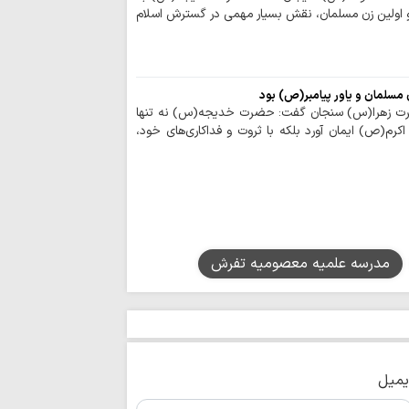
دولت بحرین به آزار 
و اولین زن مسلمان، نقش بسیار مهمی در گسترش اسلام
برگزاری اربعین ح
هند+ فیلم
شیخ الجعید: تقری
سلمان و یاور پیامبر(ص) بود
گامی مبارک در مسی
رت زهرا(س) سنجان گفت: حضرت خدیجه(س) نه تنها
کرامت انسانی؛ حلقه
اکرم(ص) ایمان آورد بلکه با ثروت و فداکاری‌های خود،
معاصر است
آیا کاروان اسیرا
کربلا آمدند؟
پیوند قصاص و جه
امیرالمؤمنین(ع)؛ واک
انتقام خون رهبر 
مدرسه علمیه معصومیه تفرش
شود؟
از پرچم سرخ تا 
پویشهای محتوایی ب
نقش محوری رهب
عمومی و خنثی‌سازی ف
یمیل
نام امام حسین(ع)
علامت دین است