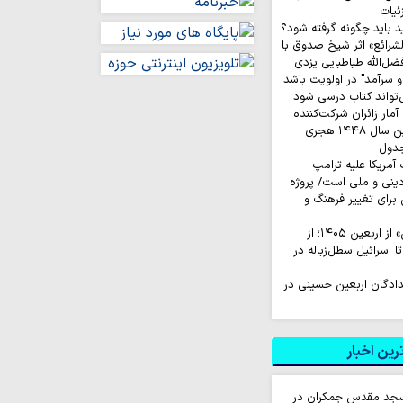
ئیات
د باید چگونه گرفته شود؟
لشرائع» اثر شیخ صدوق با
ضل‌الله طباطبایی یزدی
 سرآمد" در اولویت باشد
‌تواند کتاب درسی شود
ار زائران شرکت‌کننده
در مراسم زیارت اربعین سال ۱۴۴۸ هجری
جدول
نی و ملی است/ پروژه
رای تغییر فرهنگ و
روایت‌ کاربران «ایکس» از اربعین ۱۴۰۵؛ از
اسرائیل سطل‌زباله‌ در
لدادگان اربعین حسینی در
ین اخبار
سجد مقدس جمکران در