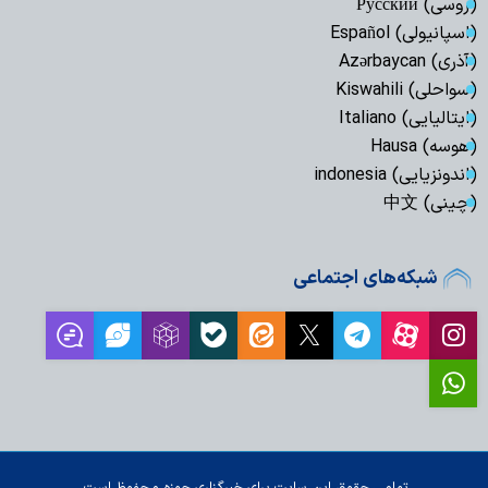
(روسی) Русский
(اسپانیولی) Español
(آذری) Azərbaycan
(سواحلی) Kiswahili
(ایتالیایی) Italiano
(هوسه) Hausa
(اندونزیایی) indonesia
(چینی) 中文
شبکه‌های اجتماعی
تمامی حقوق این سایت برای خبرگزاری حوزه محفوظ است.