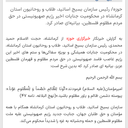
حوزه/ رئیس سازمان بسیج اساتید، طلاب و روحانیون استان
کرمانشاه در محکومیت جنایات اخیر رژیم صهیونیستی در حق
مردم مظلوم فلسطین، بیانیه‌ای صادر کرد.
به گزارش خبرنگار
خبرگزاری حوزه
از کرمانشاه، حجت الاسلام حمید
محمدی، رئیس سازمان بسیج اساتید، طلاب و روحانیون استان کرمانشاه،
در محکومیت جنایات همیشگی و بویژه سفاکی‌ها و ستم های اخیر این
رژیم غاصب فاسد صهیونیستی در حق مردم مظلوم و قهرمان فلسطین
عزیز، بیانیه ای صادر کرد که بدین شرح است:
بسم الله الرحمن الرحیم
امیرمؤمنان(علیه السلام) فرمودند:«کُونَا لِلظَّالِمِ خَصْماً وَ لِلْمَظْلومِ عَوْناً.»:
پیوسته دشمن ظالم و یاور مظلوم باشید.»(نهج البلاغه، نامه ۴۷)
سازمان بسیج اساتید، طلاب و روحانیون استان کرمانشاه همگام با همه
مؤمنان و حق طلبان جهان، جنایت جدید رژیم صهیونیستی علیه ملت
مظلوم فلسطین و حمله وحشیانه به غزه را شدیداً محکوم می‌کند.