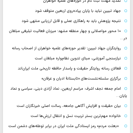
تمدید مهلت ثبت نام در حوزه‌های علمیه خواهران
جهاد تبیین نباید با پایان پیاده‌روی اربعین متوقف شود
نتیجه پژوهش باید به راهکاری عملی و قابل ارزیابی منتهی شود
۱۰ محور مواصلاتی و چهار منطقه مشهد؛ میزبان فعالیت تبلیغی مبلغان
در…
روایتگران جهاد تبیین؛ تقدیر حوزه‌های علمیه خواهران از اصحاب رسانه
نیازسنجی آموزشی، مبنای تدوین نظام‌واره مبلغان است
فعالان رسانه‌ روایتگر حقیقت و پاسدار حافظه تاریخی ملت ایران‌اند
برگزاری سلسله‌نشست‌های «تابستانهٔ ادیان و عرفان»
امام جمعه نجف اشرف: مراسم اربعین، نماد آزادی دینی، سیاسی و نماد
پایان…
بیان حقیقت و افزایش آگاهی جامعه، رسالت اصلی خبرنگاران است
خانواده مهم‌ترین بستر تربیت نسل و انتقال ارزش‌ها است
«بعثت مردم» رمز ایستادگی ملت ایران در برابر توطئه‌های دشمن است