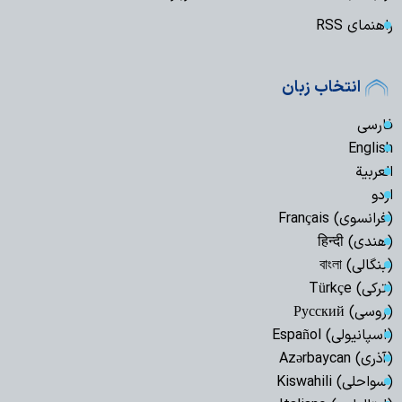
راهنمای RSS
انتخاب زبان
فارسی
English
العربیة
اردو
(فرانسوی) Français
(هندی) हिन्दी
(بنگالی) বাংলা
(ترکی) Türkçe
(روسی) Русский
(اسپانیولی) Español
(آذری) Azərbaycan
(سواحلی) Kiswahili