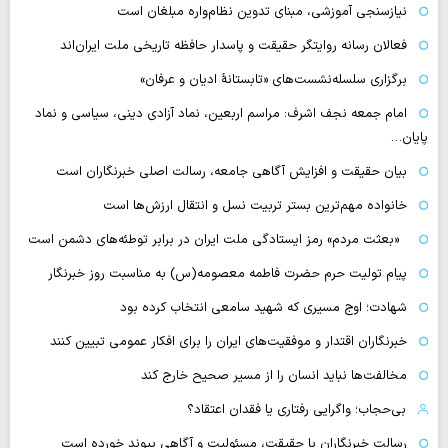
نیازسنجی آموزشی، مبنای تدوین نظام‌واره مبلغان است
فعالان رسانه‌ روایتگر حقیقت و پاسدار حافظه تاریخی ملت ایران‌اند
برگزاری سلسله‌نشست‌های «تابستانهٔ ادیان و عرفان»
امام جمعه نجف اشرف: مراسم اربعین، نماد آزادی دینی، سیاسی و نماد
پایان…
بیان حقیقت و افزایش آگاهی جامعه، رسالت اصلی خبرنگاران است
خانواده مهم‌ترین بستر تربیت نسل و انتقال ارزش‌ها است
«بعثت مردم» رمز ایستادگی ملت ایران در برابر توطئه‌های دشمن است
پیام تولیت حرم حضرت فاطمه معصومه(س) به مناسبت روز خبرنگار
شهادت؛ اوج مسیری که شهید سامعی انتخاب کرده بود
خبرنگاران اقتدار و موفقیت‌های ایران را برای افکار عمومی تبیین کنند
مخالفت‌ها نباید انسان را از مسیر صحیح خارج کند
بی‌حجاب؛ واگرایی رفتاری یا فقدان اعتقاد؟
رسالت خبرنگاران با حقیقت، مسئولیت و آگاهی پیوند خورده است