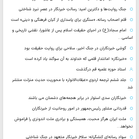
جنگ روایت‌ها و دکترین امید؛ رسالتِ خبرنگار در عصرِ نبردِ شناختی
قلم اصحاب رسانه، «سنگری برای پاسداری از کیان فرهنگی و دینی» است
امام سجاد(ع) در احیای حقیقت اسلام پس از عاشورا، نقشی تاریخی و
اساسی…
گوشی خبرنگاران در جنگ اخیر، سلاحی برای روایت حقیقت بود
«خبرنگار»؛ امانتدارِ قلمی که خداوند به آن سوگند یاد کرده است
استاد حوزه علمیه قم درگذشت
جلد ششم ترجمه اردوی «عبقات‌الانوار» با محوریت حدیث منزلت منتشر
شد
خبرنگاران سدی استوار در برابر هجمه‌های دشمنان می باشند
قدردانی مشاور رئیس‌جمهور در امور روحانیت از خبرنگاران
ملت ایران هرگز محبت، همبستگی و برادری ملت اندونزی را فراموش
نخواهد…
سواد رسانه‌ایِ کنشگرانه؛ سلاح خبرنگار متعهد در جنگ شناختی