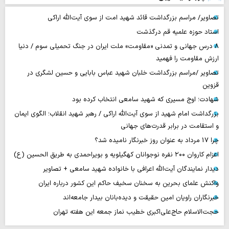
تصاویر/ مراسم بزرگداشت قائد شهید امت از سوی آیت‌الله اراکی
استاد حوزه علمیه قم درگذشت
۸ درس جهانی و تمدنی «مقاومت» ملت ایران در جنگ تحمیلی سوم / دنیا
ارزش مقاومت را فهمید
تصاویر /مراسم بزرگداشت خلبان شهید عباس بابایی و حسین لشگری در
قزوین
شهادت؛ اوج مسیری که شهید سامعی انتخاب کرده بود
بزرگداشت امام شهید از سوی آیت‌الله اراکی / رهبر شهید انقلاب؛ الگوی ایمان
و استقامت در برابر قدرت‌های جهانی
چرا 17 مرداد به عنوان روز خبرنگار نامیده شد؟
اعزام کاروان ۲۰۰ نفره نوجوانان کهگیلویه و بویراحمدی به طریق الحسین (ع)
دیدار نمایندگان آیت‌الله اعرافی با خانواده شهید سامعی + تصاویر
واکنش علمای بحرین به سخنان سخیف حاکم این کشور درباره ایران
خبرنگاران راویان امین حقیقت و دیده‌بانان بیدار جامعه‌اند
حجت‌الاسلام حاج‌علی‌اکبری خطیب نماز جمعه این هفته تهران