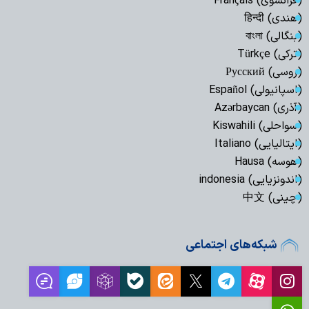
(فرانسوی) Français
(هندی) हिन्दी
(بنگالی) বাংলা
(ترکی) Türkçe
(روسی) Русский
(اسپانیولی) Español
(آذری) Azərbaycan
(سواحلی) Kiswahili
(ایتالیایی) Italiano
(هوسه) Hausa
(اندونزیایی) indonesia
(چینی) 中文
شبکه‌های اجتماعی