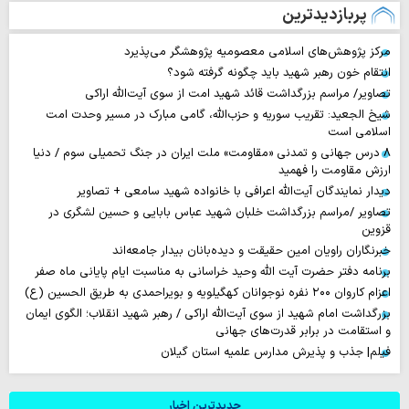
پربازدیدترین
مرکز پژوهش‌های اسلامی معصومیه پژوهشگر می‌پذیرد
انتقام خون رهبر شهید باید چگونه گرفته شود؟
تصاویر/ مراسم بزرگداشت قائد شهید امت از سوی آیت‌الله اراکی
شیخ الجعید: تقریب سوریه و حزب‌الله، گامی مبارک در مسیر وحدت امت
اسلامی است
۸ درس جهانی و تمدنی «مقاومت» ملت ایران در جنگ تحمیلی سوم / دنیا
ارزش مقاومت را فهمید
دیدار نمایندگان آیت‌الله اعرافی با خانواده شهید سامعی + تصاویر
تصاویر /مراسم بزرگداشت خلبان شهید عباس بابایی و حسین لشگری در
قزوین
خبرنگاران راویان امین حقیقت و دیده‌بانان بیدار جامعه‌اند
برنامه دفتر حضرت آیت الله وحید خراسانی به مناسبت ایام پایانی ماه صفر
اعزام کاروان ۲۰۰ نفره نوجوانان کهگیلویه و بویراحمدی به طریق الحسین (ع)
بزرگداشت امام شهید از سوی آیت‌الله اراکی / رهبر شهید انقلاب؛ الگوی ایمان
و استقامت در برابر قدرت‌های جهانی
فیلم| جذب و پذیرش مدارس علمیه استان گیلان
جدیدترین اخبار