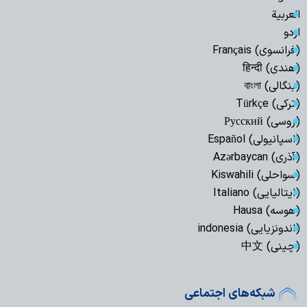
العربیة
اردو
(فرانسوی) Français
(هندی) हिन्दी
(بنگالی) বাংলা
(ترکی) Türkçe
(روسی) Русский
(اسپانیولی) Español
(آذری) Azərbaycan
(سواحلی) Kiswahili
(ایتالیایی) Italiano
(هوسه) Hausa
(اندونزیایی) indonesia
(چینی) 中文
شبکه‌های اجتماعی