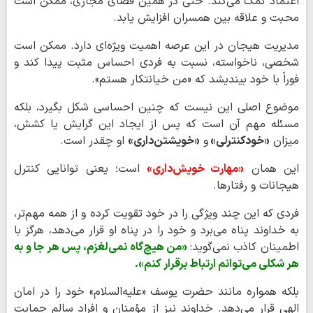
اعتماد کمک می‌کند. حتی در همین فضای مجازی، ممکن است
محبت و علاقه بین همسران افزایش یابد.
مدیریت هیجان در این عرصه اهمیت ویژه‌ای دارد. ممکن است
شخصی، ناخواسته، نسبت به فردی احساس مثبت پیدا کند و
فوراً با خود بیندیشد که «من خیانتکار هستم».
موضوع اصلی این نیست که چنین احساسی شکل بگیرد، بلکه
مسئله مهم آن است که پس از ایجاد این گرایش یا کشش،
میزان
«خودکنترلی»
و
«خویشتن‌داری»
او چقدر است.
این همان
«مهارت خویش‌داری»
است؛ یعنی توانایی کنترل
هیجانات و رفتارها.
فردی که این چند ویژگی را در خود تقویت کرده و از همه مهم‌تر،
به خداوند پناه می‌برد و خود را در پناه او قرار می‌دهد، هرگز با
اطمینان کاذب نمی‌گوید:
«من هیچ‌گاه نمی‌لغزم، پس هر جا و به
هر شکلی می‌توانم ارتباط برقرار کنم».
بلکه همواره مانند حضرت یوسف «علیه‌السلام» خود را در امان
الهی قرار می‌دهد. خداوند نیز از مؤمنان و افراد سالم حمایت