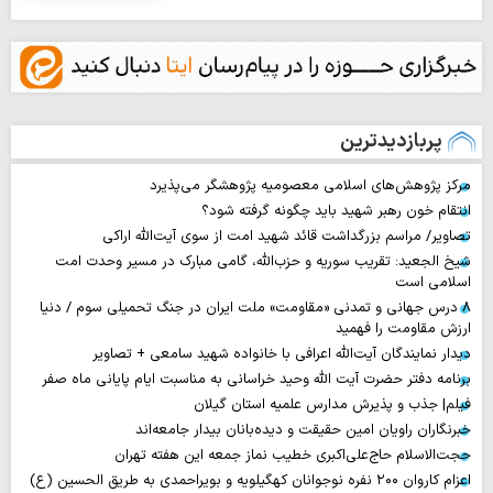
پربازدیدترین
مرکز پژوهش‌های اسلامی معصومیه پژوهشگر می‌پذیرد
انتقام خون رهبر شهید باید چگونه گرفته شود؟
تصاویر/ مراسم بزرگداشت قائد شهید امت از سوی آیت‌الله اراکی
شیخ الجعید: تقریب سوریه و حزب‌الله، گامی مبارک در مسیر وحدت امت
اسلامی است
۸ درس جهانی و تمدنی «مقاومت» ملت ایران در جنگ تحمیلی سوم / دنیا
ارزش مقاومت را فهمید
دیدار نمایندگان آیت‌الله اعرافی با خانواده شهید سامعی + تصاویر
برنامه دفتر حضرت آیت الله وحید خراسانی به مناسبت ایام پایانی ماه صفر
فیلم| جذب و پذیرش مدارس علمیه استان گیلان
خبرنگاران راویان امین حقیقت و دیده‌بانان بیدار جامعه‌اند
حجت‌الاسلام حاج‌علی‌اکبری خطیب نماز جمعه این هفته تهران
اعزام کاروان ۲۰۰ نفره نوجوانان کهگیلویه و بویراحمدی به طریق الحسین (ع)