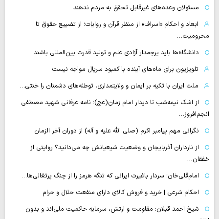
مسئولان وعده‌های غیرقابل تحقق به مردم ندهند
ابعاد و احکام «اسراف» از منظر قرآن و روایات؛ از تضییع حقوق تا
محرومیت…
دانشگاه‌ها باید پرچمدار آزادی علم و تولید قدرت بین‌المللی باشند
تلویزیون برای ماه‌های آینده با کمبود سریال مواجه نیست
ملت ایران با تکیه بر ایمان و ولایتمداری، توطئه‌های دشمنان را خنثی…
از اشک نیمه‌شب تا دیدار امام زمان(عج)؛ نامه عرفانی شهید مصطفی
انجم‌افروز…
نگرانی مهم پیامبر اکرم (صلی الله علیه و آله) از دوران آخر الزمان
از نارداران آذربایجان و وضعیت شیعیانش چه می‌دانید؟ روایتی از
خفقان…
امام‌قلی‌خان؛ سردار باغیرت ایرانی که تنگه هرمز را از چنگ پرتغالی‌ها…
احکام شرعی | خرید و فروش کالای دارای منفعت حلال و حرام
شیخ احمد قبلان: مقاومت و ارتش، سرمایه حاکمیت ملی‌اند و بدون