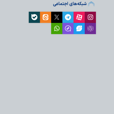
هزار زائر در مراسم جاماندگان
شبکه‌های اجتماعی
ای ایران
؛ انتقاد روزنامه‌نگار
کو تراوالیو،…
ید مظلومیت ملت ایران
ت کند
عامل: ما همچنان با فکر
ماندگاری…
م حسین(ع) هرگز در
می‌شوند
اده‌روی اربعین
ای نیجریه
اداری اربعین در مرکز
ل
موکب «باب‌الحسین»
ه زائران امام…
 در هند از موکب
زمان های حقوق بشری: