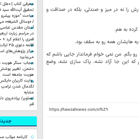
معرفی کتاب | «علل ا
ارش را نه در میز و صندلی، بلکه در صداقت و
تحقیق آیت‌الله سید ف
مباحث "حوزه پیشرو و
/ «وسائل الشیعه» می
آستان مقدس عباسی آم
کرده به هم.
قمری را اعلام کرد + 
یه هایشان همه رو به سقف بود.
اقامه دعوی ۲۵ ایالت آمریکا علیه ترامپ
مرکز پژوهش‌های اس
رو بگم. من نمی خوام فرماندار جایی باشم که
می‌پذیرد
ه این جا آزاد نشه، پاک سازی نشه، وضع
حجاب؛ سنگر هویت دی
دشمن، تغییر پوشش ب
هویت جامعه است
لگدمال شدن ترامپ تا 
مشایه
تصاویر/ پیاده‌روی د
قم
جدیدتر
کارنامه موکب م