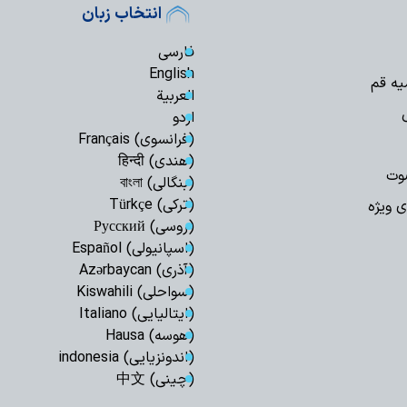
حضور ۲۵ 
انتخاب زبان
اربعین حسینی در کربل
فارسی
از اوکراین تا ایران
سرشناس ایتالیایی، مار
English
یه قم
العربیة
سینمای مستند با
در جنگ رمضان را ثب
اردو
(فرانسوی) Français
مفتی صور و جبل 
و راه امام صدر برای 
(هندی) हिन्दी
وت
(بنگالی) বাংলা
پیروان مکتب اما
برابر ظالمان تسلیم ن
(ترکی) Türkçe
ی ویژه
(روسی) Русский
برگزاری باشکوه پی
حسینی(ع) در سوله‌ج
(اسپانیولی) Español
(آذری) Azərbaycan
برگزاری مراسم عز
فرهنگی کوثر استانبو
(سواحلی) Kiswahili
(ایتالیایی) Italiano
علما و طلاب در 
پیشگام خدمت‌رسانی ب
(هوسه) Hausa
(اندونزیایی) indonesia
نمایندهٔ ولی‌فقیه
«باب‌الحسین عمود ۸۲۰» بازدید کرد
(چینی) 中文
بیانیه مشترک سا