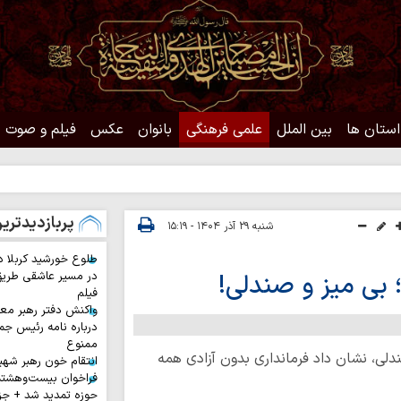
استان ها
بین الملل
علمی فرهنگی
بانوان
عکس
فیلم و صوت
حد
پربازدیدتری
شنبه ۲۹ آذر ۱۴۰۴ - ۱۵:۱۹
طلوع خورشید کربلا د
 بی میز و صندلی!
در مسیر عاشقی طری
فیلم
واکنش دفتر رهبر معظ
درباره نامه رئیس جم
ممنوع
لی، نشان داد فرمانداری بدون آزادی همه
انتقام خون رهبر شهی
فراخوان بیست‌وهشت
حوزه تمدید شد + جز