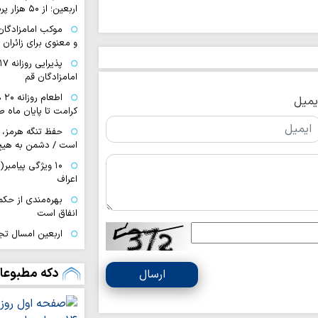
اربعین؛ از ۵۰ هزار پرس غذای روزانه…
موکب امامزادگان ق
و معنوی برای زائران 
امامزادگان قم
اط
یمیل
کرامت تا پایان ماه ص
حفظ تنگه هرمز، 
است / دشمن به هیچ
اعراف
بهره‌مندی از حک
انفاق است
اربعین امسال تج
به قائد شهید بود
اردوگاه جدید دان
دکه مطبوعا
ارسال
قم احداث می‌شود
صیانت از هویت د
هم‌افزایی همه دستگا