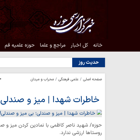
خانه
کل اخبار
مراجع و علما
حوزه علمیه قم
حدیث روز
صفحه اصلی
علمی فرهنگی
محراب و میدان
خاطرات شهدا | میز و صندلی؛
حوزه/ شهید ناصر کاظمی با نمادین کردن میز و صند
روستاها ارزشی ندارد.