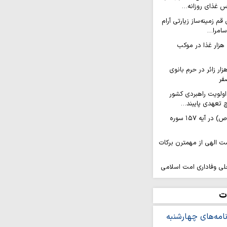
م زمینه‌ساز زیارتی آرام
سامرا…
پذیرایی روزانه ۱۷ هزار غذا در موکب
عام روزانه ۲۰ هزار زائر در حرم بانوی
فر
اولویت راهبردی کشور
 تعهدی پایبند…
۱۰ ویژگی پیامبر(ص) در آیه ۱۵۷ سوره
مت الهی از مهمترن برکات
لی وفاداری امت اسلامی
ش‌آموزی در منطقه فردو
ت
ینی و فرهنگی، نیازمند
ه‌ها است