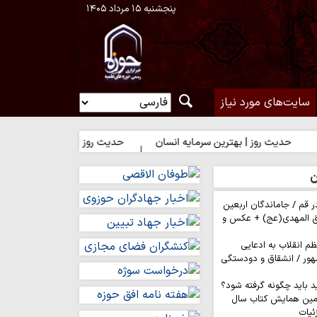
پنجشنبه ۱۵ مرداد ۱۴۰۵
سایت‌های مورد نیاز
یث روز | بهترین سرمایه انسان
حدیث روز | شکیبایی بر تلخی حق
ن
ر قم / جاماندگان اربعین
ق المهدی(عج) + عکس و
م انقلاب به ادعایی
هور / انشقاق و دودستگی
د باید چگونه گرفته شود؟
مین همایش کتاب سال
ئیات