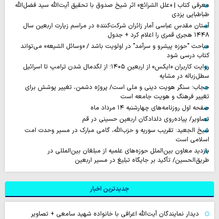
معرفی کتاب | «علل الشرائع» اثر شیخ صدوق با تحقیق آیت‌الله سید فضل‌الله
طباطبایی یزدی
آستان مقدس عباسی آمار زائران شرکت‌کننده در مراسم زیارت اربعین سال
۱۴۴۸ هجری قمری را اعلام کرد + جدول
مباحث "حوزه پیشرو و سرآمد" در اولویت باشد / «وسائل الشیعه» می‌تواند
کتاب درسی شود
روایت‌ کاربران «ایکس» از اربعین ۱۴۰۵؛ از لگدمال شدن ترامپ تا اسرائیل
سطل‌زباله‌ در مشایه
حجاب؛ سنگر هویت دینی و ملی است/ پروژه دشمن، تغییر پوشش برای
تغییر فرهنگ و هویت جامعه است
صفحه اول روزنامه‌های چهارشنبه ۱۴ مرداد ماه
تصاویر/ پیاده‌روی دلدادگان اربعین حسینی در قم
شیخ الجعید: تقریب سوریه و حزب‌الله، گامی مبارک در مسیر وحدت امت
اسلامی است
بازدید معاون بین‌الملل حوزه‌های علمیه از مبلغان بین‌المللی در
طریق‌الحسین/ تأکید بر جایگاه تبلیغ در مسیر اربعین
جدیدترین اخبار
دیدار نمایندگان آیت‌الله اعرافی با خانواده شهید سامعی + تصاویر