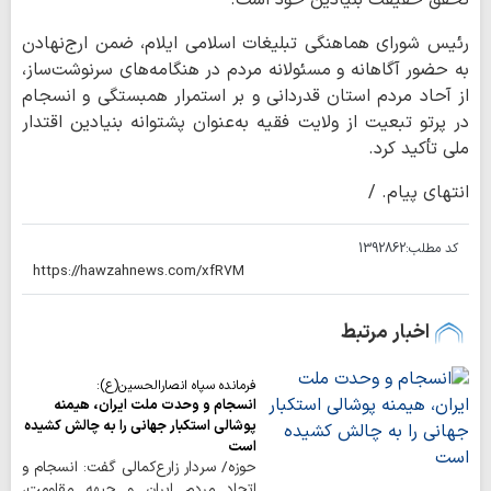
تحقق حقیقت بنیادین خود است.
رئیس شورای هماهنگی تبلیغات اسلامی ایلام، ضمن ارج‌نهادن
به حضور آگاهانه و مسئولانه مردم در هنگامه‌های سرنوشت‌ساز،
از آحاد مردم استان قدردانی و بر استمرار همبستگی و انسجام
در پرتو تبعیت از ولایت فقیه به‌عنوان پشتوانه بنیادین اقتدار
ملی تأکید کرد.
انتهای پیام. /
کد مطلب:
1392862
اخبار مرتبط
فرمانده سپاه انصارالحسین(ع):
انسجام و وحدت ملت ایران، هیمنه
پوشالی استکبار جهانی را به چالش کشیده
است
حوزه/ سردار زارع‌کمالی گفت: انسجام و
اتحاد مردم ایران و جبهه مقاومت،