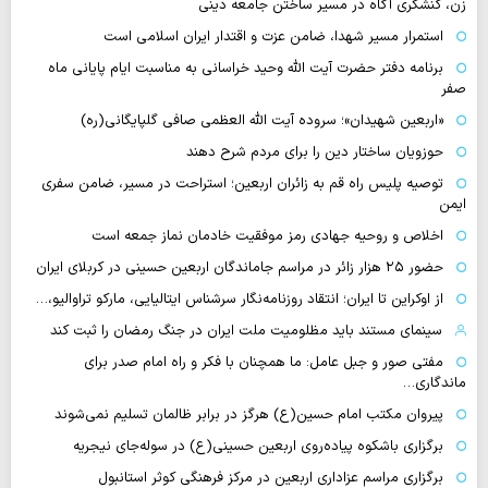
زن، کنشگری آگاه در مسیر ساختن جامعه دینی
استمرار مسیر شهدا، ضامن عزت و اقتدار ایران اسلامی است
برنامه دفتر حضرت آیت الله وحید خراسانی به مناسبت ایام پایانی ماه
صفر
«اربعین شهیدان»؛ سروده آیت الله العظمی صافی گلپایگانی(ره)
حوزویان ساختار دین را برای مردم شرح دهند
توصیه پلیس راه قم به زائران اربعین؛ استراحت در مسیر، ضامن سفری
ایمن
اخلاص و روحیه جهادی رمز موفقیت خادمان نماز جمعه است
حضور ۲۵ هزار زائر در مراسم جاماندگان اربعین حسینی در کربلای ایران
از اوکراین تا ایران؛ انتقاد روزنامه‌نگار سرشناس ایتالیایی، مارکو تراوالیو،…
سینمای مستند باید مظلومیت ملت ایران در جنگ رمضان را ثبت کند
مفتی صور و جبل عامل: ما همچنان با فکر و راه امام صدر برای
ماندگاری…
پیروان مکتب امام حسین(ع) هرگز در برابر ظالمان تسلیم نمی‌شوند
برگزاری باشکوه پیاده‌روی اربعین حسینی(ع) در سوله‌جای نیجریه
برگزاری مراسم عزاداری اربعین در مرکز فرهنگی کوثر استانبول