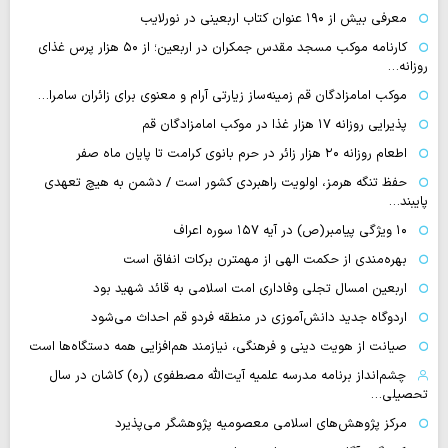
معرفی بیش از ۱۹۰ عنوان کتاب اربعینی در نورلایب
کارنامه موکب مسجد مقدس جمکران در اربعین؛ از ۵۰ هزار پرس غذای
روزانه…
موکب امامزادگان قم زمینه‌ساز زیارتی آرام و معنوی برای زائران سامرا…
پذیرایی روزانه ۱۷ هزار غذا در موکب امامزادگان قم
اطعام روزانه ۲۰ هزار زائر در حرم بانوی کرامت تا پایان ماه صفر
حفظ تنگه هرمز، اولویت راهبردی کشور است / دشمن به هیچ تعهدی
پایبند…
۱۰ ویژگی پیامبر(ص) در آیه ۱۵۷ سوره اعراف
بهره‌مندی از حکمت الهی از مهمترن برکات انفاق است
اربعین امسال تجلی وفاداری امت اسلامی به قائد شهید بود
اردوگاه جدید دانش‌آموزی در منطقه فردو قم احداث می‌شود
صیانت از هویت دینی و فرهنگی، نیازمند هم‌افزایی همه دستگاه‌ها است
چشم‌انداز برنامه مدرسه علمیه آیت‌الله مصطفوی (ره) کاشان در سال
تحصیلی…
مرکز پژوهش‌های اسلامی معصومیه پژوهشگر می‌پذیرد