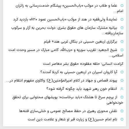
علما و طلاب در موکب «باب‌الحسین» پیشگام خدمت‌رسانی به زائران
امام…
نمایندهٔ ولی‌فقیه در هند از موکب «باب‌الحسین عمود ۸۲۰» بازدید کرد
بیانیه مشترک سازمان های حقوق بشری: دولت بحرین به آزار و سرکوب
سازمان‌یافته…
برگزاری اربعین حسینی در بنگال غربی هند+ فیلم
شیخ الجعید: تقریب سوریه و حزب‌الله، گامی مبارک در مسیر وحدت امت
اسلامی…
کرامت انسانی؛ حلقه مفقوده حقوق بشر معاصر است
آیا کاروان اسیران در اربعین حسینی به کربلا آمدند؟
پیوند قصاص و جهاد در کلام امیرالمؤمنین(ع)؛ واکاوی مفهوم انتقام در…
انتقام خون رهبر شهید باید چگونه گرفته شود؟
از پرچم سرخ تا هشتگ «باید برخاست»؛ پویشهای محتوایی برای تحقق
خونخواهی
نقش محوری رهبری در حفظ مصالح عمومی و خنثی‌سازی فتنه‌ها
نام امام حسین(ع) و زیارت قبر او شعار و علامت دین است