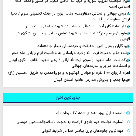
شیخ الجعید: تقریب سوریه و حزب‌الله، گامی مبارک در مسیر وحدت امت
اسلامی است
۸ درس جهانی و تمدنی «مقاومت» ملت ایران در جنگ تحمیلی سوم / دنیا
ارزش مقاومت را فهمید
دیدار نمایندگان آیت‌الله اعرافی با خانواده شهید سامعی + تصاویر
تصاویر /مراسم بزرگداشت خلبان شهید عباس بابایی و حسین لشگری در
قزوین
خبرنگاران راویان امین حقیقت و دیده‌بانان بیدار جامعه‌اند
برنامه دفتر حضرت آیت الله وحید خراسانی به مناسبت ایام پایانی ماه صفر
بزرگداشت امام شهید از سوی آیت‌الله اراکی / رهبر شهید انقلاب؛ الگوی ایمان
و استقامت در برابر قدرت‌های جهانی
اعزام کاروان ۲۰۰ نفره نوجوانان کهگیلویه و بویراحمدی به طریق الحسین (ع)
فیلم| جذب و پذیرش مدارس علمیه استان گیلان
جدیدترین اخبار
صفحه اول روزنامه‌های شنبه ۱۷ مرداد ماه
تسلیت تولیت حرم بانوی کرامت به حجت‌الاسلام‌والمسلمین مؤمنی
مهم‌ترین جلوه‌های یاری پیامبر خدا در شرایط کنونی