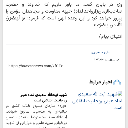
وی در پایان گفت: ما باور داریم که خداوند و حضرت
صاحب‌الزمان(ارواحنافداه) جبهه مقاومت و مجاهدان مؤمن را
پیروز خواهد کرد و این وعده الهی است که فرمود: «وَ لَیَنصُرَنَّ
اللَهُ ‌مَن یَنصُرُه.»
انتهای پیام/
علی حسنی‌پور
کد مطلب:
1392311
اخبار مرتبط
شهید آیت‌الله سعیدی نماد عینی
روحانیت انقلابی است
حوزه/ سازمان بسیج طلاب کشور در
بیانیه‌ای به مناسبت سالروز شهادت
آیت‌الله سید محمدرضا سعیدی، ضمن
بازخوانی سیره علمی و مبارزاتی آن شهید