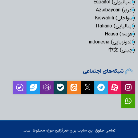
(اسپانیولی) Español
(آذری) Azərbaycan
(سواحلی) Kiswahili
(ایتالیایی) Italiano
(هوسه) Hausa
(اندونزیایی) indonesia
(چینی) 中文
شبکه‌های اجتماعی
تمامی حقوق این سایت برای خبرگزاری حوزه محفوظ است.