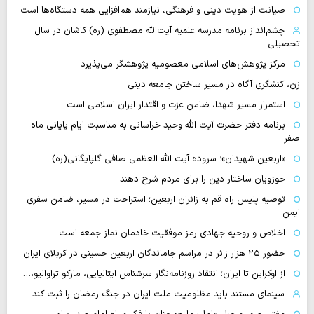
صیانت از هویت دینی و فرهنگی، نیازمند هم‌افزایی همه دستگاه‌ها است
چشم‌انداز برنامه مدرسه علمیه آیت‌الله مصطفوی (ره) کاشان در سال
تحصیلی…
مرکز پژوهش‌های اسلامی معصومیه پژوهشگر می‌پذیرد
زن، کنشگری آگاه در مسیر ساختن جامعه دینی
استمرار مسیر شهدا، ضامن عزت و اقتدار ایران اسلامی است
برنامه دفتر حضرت آیت الله وحید خراسانی به مناسبت ایام پایانی ماه
صفر
«اربعین شهیدان»؛ سروده آیت الله العظمی صافی گلپایگانی(ره)
حوزویان ساختار دین را برای مردم شرح دهند
توصیه پلیس راه قم به زائران اربعین؛ استراحت در مسیر، ضامن سفری
ایمن
اخلاص و روحیه جهادی رمز موفقیت خادمان نماز جمعه است
حضور ۲۵ هزار زائر در مراسم جاماندگان اربعین حسینی در کربلای ایران
از اوکراین تا ایران؛ انتقاد روزنامه‌نگار سرشناس ایتالیایی، مارکو تراوالیو،…
سینمای مستند باید مظلومیت ملت ایران در جنگ رمضان را ثبت کند