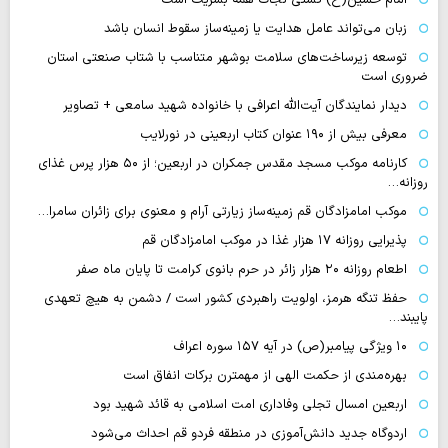
زبان می‌تواند عامل هدایت یا زمینه‌ساز سقوط انسان باشد
توسعه زیرساخت‌های سلامت بوشهر متناسب با شتاب صنعتی استان
ضروری است
دیدار نمایندگان آیت‌الله اعرافی با خانواده شهید سامعی + تصاویر
معرفی بیش از ۱۹۰ عنوان کتاب اربعینی در نورلایب
کارنامه موکب مسجد مقدس جمکران در اربعین؛ از ۵۰ هزار پرس غذای
روزانه…
موکب امامزادگان قم زمینه‌ساز زیارتی آرام و معنوی برای زائران سامرا…
پذیرایی روزانه ۱۷ هزار غذا در موکب امامزادگان قم
اطعام روزانه ۲۰ هزار زائر در حرم بانوی کرامت تا پایان ماه صفر
حفظ تنگه هرمز، اولویت راهبردی کشور است / دشمن به هیچ تعهدی
پایبند…
۱۰ ویژگی پیامبر(ص) در آیه ۱۵۷ سوره اعراف
بهره‌مندی از حکمت الهی از مهمترن برکات انفاق است
اربعین امسال تجلی وفاداری امت اسلامی به قائد شهید بود
اردوگاه جدید دانش‌آموزی در منطقه فردو قم احداث می‌شود