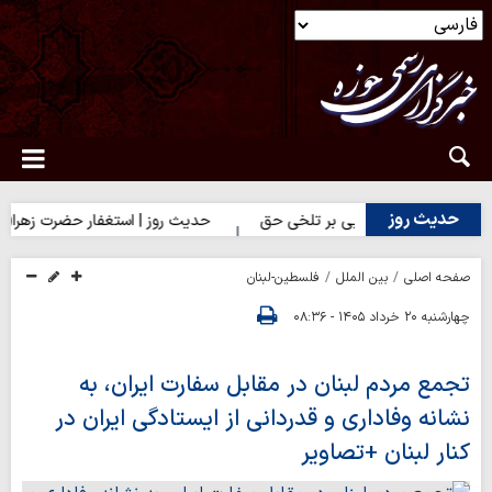
حدیث روز
ث روز | شکیبایی بر تلخی حق
حدیث روز | استغفار حضرت زهرا(س) برا
صفحه اصلی
بین الملل
فلسطین-لبنان
چهارشنبه ۲۰ خرداد ۱۴۰۵ - ۰۸:۳۶
تجمع مردم لبنان در مقابل سفارت ایران، به
نشانه وفاداری و قدردانی از ایستادگی ایران در
کنار لبنان +تصاویر