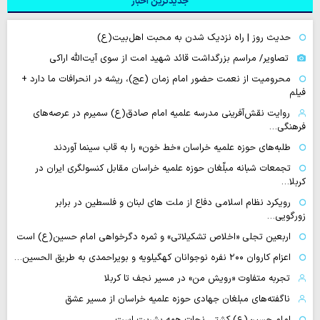
جدیدترین اخبار
حدیث روز | راه نزدیک شدن به محبت اهل‌بیت(ع)
تصاویر/ مراسم بزرگداشت قائد شهید امت از سوی آیت‌الله اراکی
محرومیت از نعمت حضور امام زمان (عج)، ریشه در انحرافات ما دارد +
فیلم
روایت نقش‌آفرینی مدرسه علمیه امام صادق(ع) سمیرم در عرصه‌های
فرهنگی…
طلبه‌های حوزه علمیه خراسان «خط خون» را به قاب سینما آوردند
تجمعات شبانه مبلّغان حوزه علمیه خراسان مقابل کنسولگری ایران در
کربلا…
رویکرد نظام اسلامی دفاع از ملت های لبنان و فلسطین در برابر
زورگویی…
اربعین تجلی «اخلاص تشکیلاتی» و ثمره دگرخواهی امام حسین(ع) است
اعزام کاروان ۲۰۰ نفره نوجوانان کهگیلویه و بویراحمدی به طریق الحسین…
تجربه متفاوت «رویش من» در مسیر نجف تا کربلا
ناگفته‌های مبلغان جهادی حوزه علمیه خراسان از مسیر عشق
امام حسین(ع) کشتی نجات همه بشریت است