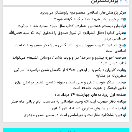
پربازدیدترین
مرکز پژوهش‌های اسلامی معصومیه پژوهشگر می‌پذیرد
انتقام خون رهبر شهید باید چگونه گرفته شود؟
فراخوان بیست‌وهشتمین همایش کتاب سال حوزه تمدید شد + جزئیات
معرفی کتاب | «علل الشرائع» اثر شیخ صدوق با تحقیق آیت‌الله سید فضل‌الله
طباطبایی یزدی
شیخ الجعید: تقریب سوریه و حزب‌الله، گامی مبارک در مسیر وحدت امت
اسلامی است
مباحث "حوزه پیشرو و سرآمد" در اولویت باشد / «وسائل الشیعه» می‌تواند
کتاب درسی شود
روایت‌ کاربران «ایکس» از اربعین ۱۴۰۵؛ از لگدمال شدن ترامپ تا اسرائیل
سطل‌زباله‌ در مشایه
حجاب؛ سنگر هویت دینی و ملی است/ پروژه دشمن، تغییر پوشش برای
تغییر فرهنگ و هویت جامعه است
صفحه اول روزنامه‌های چهارشنبه ۱۴ مرداد ماه
برنامه دفتر حضرت آیت الله وحید خراسانی به مناسبت ایام پایانی ماه صفر
فیلم| جذب و پذیرش مدارس علمیه استان گیلان
اربعین؛ شاه‌کلید مقاومت و دیپلماسی امت در مسیر تمدن مهدوی