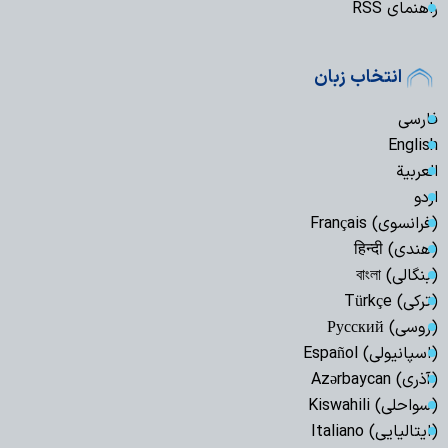
راهنمای RSS
انتخاب زبان
فارسی
English
العربیة
اردو
(فرانسوی) Français
(هندی) हिन्दी
(بنگالی) বাংলা
(ترکی) Türkçe
(روسی) Русский
(اسپانیولی) Español
(آذری) Azərbaycan
(سواحلی) Kiswahili
(ایتالیایی) Italiano