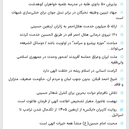
پذیرش ۵۰ بانوی طلبه در مدرسه علمیه خواهران کوهدشت
جهاد تبیین وظیفه نخبگان در برابر نسل جوان برای خنثی‌سازی شبهات
است
ارائه ۵ میلیون خدمت هلال‌احمر به زائران اربعین حسینی
۱۲۰ نیروی درمانی هلال احمر قم در طریق الحسین خدمت کردند
مباحث "حوزه پیشرو و سرآمد" در اولویت باشد / «وسائل الشیعه»
می‌تواند…
ملت ایران وعراق حماسه آفریدند /محور وحدت در جمهوری اسلامی
ولی‌فقیه…
کرامت انسانی در اسلام ریشه در خلقت الهی دارد
شیخ احمد قبلان: بدون جنوب لبنان و مردم آن، حکومت ضعیف، متزلزل
و فاقد…
تلاش نافرجام دولت بحرین برای کنترل شعائر حسینی
نهضت عاشورا، معیار تشخیص اطاعت الهی از فرمان طاغوت است
روایت‌ کاربران «ایکس» از اربعین ۱۴۰۵؛ از لگدمال شدن ترامپ تا
اسرائیل…
محبت امام حسین(ع) منشأ همه خیرات الهی است