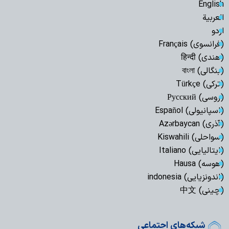
English
العربیة
اردو
(فرانسوی) Français
(هندی) हिन्दी
(بنگالی) বাংলা
(ترکی) Türkçe
(روسی) Русский
(اسپانیولی) Español
(آذری) Azərbaycan
(سواحلی) Kiswahili
(ایتالیایی) Italiano
(هوسه) Hausa
(اندونزیایی) indonesia
(چینی) 中文
شبکه‌های اجتماعی