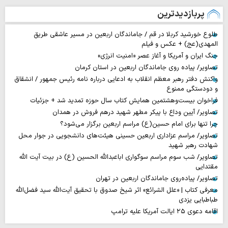
پربازدیدترین
طلوع خورشید کربلا در قم / جاماندگان اربعین در مسیر عاشقی طریق
المهدی(عج) + عکس و فیلم
جنگ ایران و آمریکا و آغاز عصر «امنیت انرژی»
تصاویر/ پیاده روی جاماندگان اربعین در استان کرمان
واکنش دفتر رهبر معظم انقلاب به ادعایی درباره نامه رئیس جمهور / انشقاق
و دودستگی ممنوع
فراخوان بیست‌وهشتمین همایش کتاب سال حوزه تمدید شد + جزئیات
تصاویر/ آیین وداع با پیکر مطهر شهید درهم فروش در همدان
چرا تنها برای امام حسین(ع) مراسم اربعین برگزار می‌شود؟
تصاویر/ مراسم عزاداری اربعین حسینی هیئت‌های دانشجویی در جوار محل
شهادت رهبر شهید
تصاویر/ شب سوم مراسم سوگواری اباعبدالله الحسین (ع) در بیت آیت الله
مقتدایی
تصاویر/ پیاده‌روی جاماندگان اربعین در تهران
معرفی کتاب | «علل الشرائع» اثر شیخ صدوق با تحقیق آیت‌الله سید فضل‌الله
طباطبایی یزدی
اقامه دعوی ۲۵ ایالت آمریکا علیه ترامپ