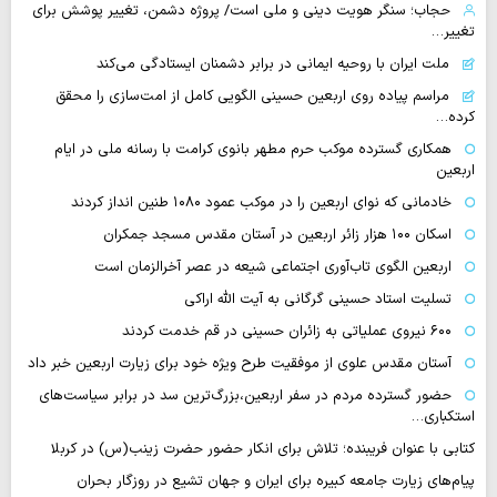
حجاب؛ سنگر هویت دینی و ملی است/ پروژه دشمن، تغییر پوشش برای
تغییر…
ملت ایران با روحیه ایمانی در برابر دشمنان ایستادگی می‌کند
مراسم پیاده روی اربعین حسینی الگویی کامل از امت‌سازی را محقق
کرده…
همکاری گسترده موکب حرم مطهر بانوی کرامت با رسانه ملی در ایام
اربعین
خادمانی که نوای اربعین را در موکب عمود ۱۰۸۰ طنین انداز کردند
اسکان ۱۰۰ هزار زائر اربعین در آستان مقدس مسجد جمکران
اربعین الگوی تاب‌آوری اجتماعی شیعه در عصر آخرالزمان است
تسلیت استاد حسینی گرگانی به آیت الله اراکی
۶۰۰ نیروی عملیاتی به زائران حسینی در قم خدمت کردند
آستان مقدس علوی از موفقیت طرح ویژه خود برای زیارت اربعین خبر داد
حضور گسترده مردم در سفر اربعین،بزرگ‌ترین سد در برابر سیاست‌های
استکباری…
کتابی با عنوان فریبنده؛ تلاش برای انکار حضور حضرت زینب(س) در کربلا
پیام‌های زیارت جامعه کبیره برای ایران و جهان تشیع در روزگار بحران