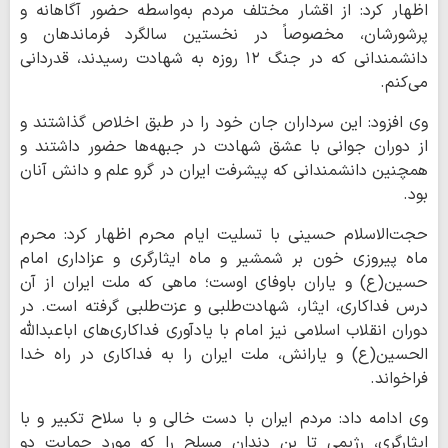
اظهار کرد: از اقشار مختلف مردم به‌واسطه حضور آگاهانه و
پرشورشان، مخصوصاً در نخستین سالگرد فرماندهان و
دانشمندانی که در جنگ ۱۲ روزه به شهادت رسیدند، قدردانی
می‌کنم.
وی افزود: این سرداران جان خود را در طبق اخلاص گذاشتند و
از دوران جوانی با عشق شهادت در جبهه‌ها حضور داشتند و
همچنین دانشمندانی که پیشرفت ایران در گرو علم و دانش آنان
بود.
حجت‌الاسلام حسینی با تسلیت ایام محرم اظهار کرد: محرم
ماه پیروزی خون بر شمشیر و ماه ایثارگری و عزاداری امام
حسین(ع) و یاران باوفای اوست؛ ماهی که ملت ایران از آن
درس فداکاری، ایثار، شهادت‌طلبی و عزت‌طلبی گرفته است. در
دوران انقلاب اسلامی نیز امام با یادآوری فداکاری‌های اباعبدالله
الحسین(ع) و یارانش، ملت ایران را به فداکاری در راه خدا
فراخواند.
وی ادامه داد: مردم ایران با دست خالی و با سلاح تکبیر و با
ایثارگری، رژیمی تا بن دندان مسلح را که مورد حمایت دو