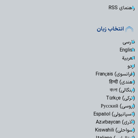
راهنمای RSS
انتخاب زبان
فارسی
English
العربیة
اردو
(فرانسوی) Français
(هندی) हिन्दी
(بنگالی) বাংলা
(ترکی) Türkçe
(روسی) Русский
(اسپانیولی) Español
(آذری) Azərbaycan
(سواحلی) Kiswahili