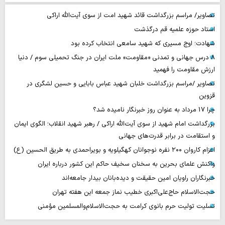
تصاویر/ مراسم بزرگداشت قائد شهید امت از سوی آیت‌الله اراکی
استاد حوزه علمیه قم درگذشت
شهادت؛ اوج مسیری که شهید سامعی انتخاب کرده بود
۸ درس جهانی و تمدنی «مقاومت» ملت ایران در جنگ تحمیلی سوم / دنیا
ارزش مقاومت را فهمید
تصاویر /مراسم بزرگداشت خلبان شهید عباس بابایی و حسین لشگری در
قزوین
چرا 17 مرداد به عنوان روز خبرنگار نامیده شد؟
بزرگداشت امام شهید از سوی آیت‌الله اراکی / رهبر شهید انقلاب؛ الگوی ایمان
و استقامت در برابر قدرت‌های جهانی
اعزام کاروان ۲۰۰ نفره نوجوانان کهگیلویه و بویراحمدی به طریق الحسین (ع)
واکنش علمای بحرین به سخنان سخیف حاکم این کشور درباره ایران
خبرنگاران راویان امین حقیقت و دیده‌بانان بیدار جامعه‌اند
حجت‌الاسلام حاج‌علی‌اکبری خطیب نماز جمعه این هفته تهران
تسلیت تولیت حرم بانوی کرامت به حجت‌الاسلام‌والمسلمین مؤمنی