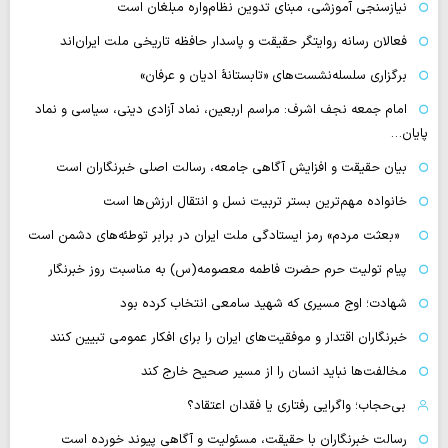
نیازسنجی آموزشی، مبنای تدوین نظام‌واره مبلغان است
فعالان رسانه‌ روایتگر حقیقت و پاسدار حافظه تاریخی ملت ایران‌اند
برگزاری سلسله‌نشست‌های «تابستانهٔ ادیان و عرفان»
امام جمعه نجف اشرف: مراسم اربعین، نماد آزادی دینی، سیاسی و نماد
پایان…
بیان حقیقت و افزایش آگاهی جامعه، رسالت اصلی خبرنگاران است
خانواده مهم‌ترین بستر تربیت نسل و انتقال ارزش‌ها است
«بعثت مردم» رمز ایستادگی ملت ایران در برابر توطئه‌های دشمن است
پیام تولیت حرم حضرت فاطمه معصومه(س) به مناسبت روز خبرنگار
شهادت؛ اوج مسیری که شهید سامعی انتخاب کرده بود
خبرنگاران اقتدار و موفقیت‌های ایران را برای افکار عمومی تبیین کنند
مخالفت‌ها نباید انسان را از مسیر صحیح خارج کند
بی‌حجاب؛ واگرایی رفتاری یا فقدان اعتقاد؟
رسالت خبرنگاران با حقیقت، مسئولیت و آگاهی پیوند خورده است