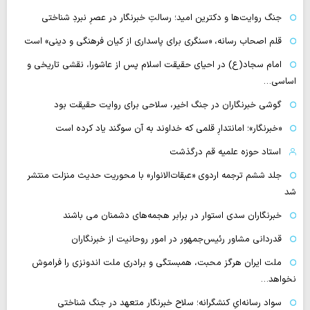
جنگ روایت‌ها و دکترین امید؛ رسالتِ خبرنگار در عصرِ نبردِ شناختی
قلم اصحاب رسانه، «سنگری برای پاسداری از کیان فرهنگی و دینی» است
امام سجاد(ع) در احیای حقیقت اسلام پس از عاشورا، نقشی تاریخی و
اساسی…
گوشی خبرنگاران در جنگ اخیر، سلاحی برای روایت حقیقت بود
«خبرنگار»؛ امانتدارِ قلمی که خداوند به آن سوگند یاد کرده است
استاد حوزه علمیه قم درگذشت
جلد ششم ترجمه اردوی «عبقات‌الانوار» با محوریت حدیث منزلت منتشر
شد
خبرنگاران سدی استوار در برابر هجمه‌های دشمنان می باشند
قدردانی مشاور رئیس‌جمهور در امور روحانیت از خبرنگاران
ملت ایران هرگز محبت، همبستگی و برادری ملت اندونزی را فراموش
نخواهد…
سواد رسانه‌ایِ کنشگرانه؛ سلاح خبرنگار متعهد در جنگ شناختی