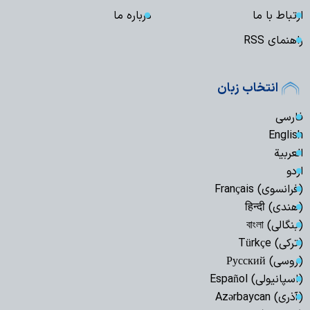
ارتباط با ما
درباره ما
راهنمای RSS
انتخاب زبان
فارسی
English
العربیة
اردو
(فرانسوی) Français
(هندی) हिन्दी
(بنگالی) বাংলা
(ترکی) Türkçe
(روسی) Русский
(اسپانیولی) Español
(آذری) Azərbaycan