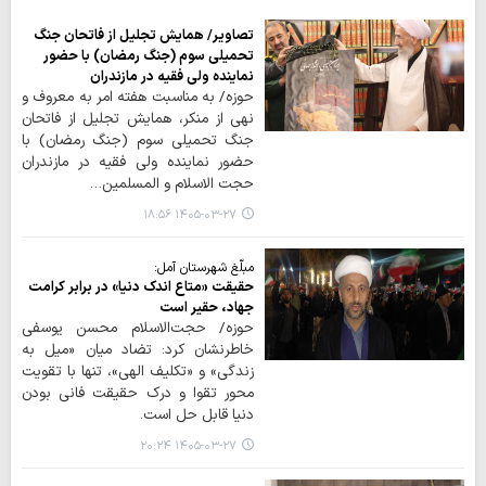
تصاویر/ همایش تجلیل از فاتحان جنگ
تحمیلی سوم (جنگ رمضان) با حضور
نماینده ولی فقیه در مازندران
حوزه/ به مناسبت هفته امر به معروف و
نهی از منکر، همایش تجلیل از فاتحان
جنگ تحمیلی سوم (جنگ رمضان) با
حضور نماینده ولی فقیه در مازندران
حجت الاسلام و المسلمین…
۱۴۰۵-۰۳-۲۷ ۱۸:۵۶
مبلّغ شهرستان آمل:
حقیقت «متاع اندک دنیا» در برابر کرامت
جهاد، حقیر است
حوزه/ حجت‌الاسلام محسن یوسفی
خاطرنشان کرد: تضاد میان «میل به
زندگی» و «تکلیف الهی»، تنها با تقویت
محور تقوا و درک حقیقت فانی بودن
دنیا قابل حل است.
۱۴۰۵-۰۳-۲۷ ۲۰:۲۴