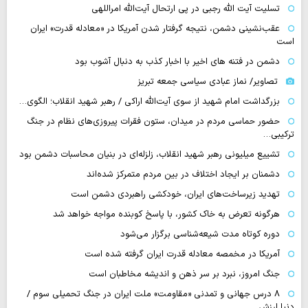
تسلیت آیت الله رجبی در پی ارتحال آیت‌الله امراللهی
عقب‌نشینی دشمن، نتیجه گرفتار شدن آمریکا در «معادله قدرت» ایران
است
دشمن در فتنه های اخیر با اخبار کذب به دنبال آشوب بود
تصاویر/ نماز عبادی سیاسی جمعه تبریز
بزرگداشت امام شهید از سوی آیت‌الله اراکی / رهبر شهید انقلاب؛ الگوی…
حضور حماسی مردم در میدان، ستون فقرات پیروزی‌های نظام در جنگ
ترکیبی…
تشییع میلیونی رهبر شهید انقلاب، زلزله‌ای در بنیان محاسبات دشمن بود
دشمنان بر ایجاد اختلاف در بین مردم متمرکز شده‌اند
تهدید زیرساخت‌های ایران، خودکشی راهبردی دشمن است
هرگونه تعرض به خاک کشور، با پاسخ کوبنده مواجه خواهد شد
دوره کوتاه مدت شیعه‌شناسی برگزار می‌شود
آمریکا در مخمصه معادله قدرت ایران گرفته شده است
جنگ امروز، نبرد بر سر ذهن و اندیشه مخاطبان است
۸ درس جهانی و تمدنی «مقاومت» ملت ایران در جنگ تحمیلی سوم /
دنیا ارزش…