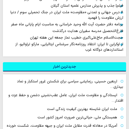
فیلم| جذب و پذیرش مدارس علمیه استان گیلان
۸ درس جهانی و تمدنی «مقاومت» ملت ایران در جنگ تحمیلی سوم / دنیا
ارزش مقاومت را فهمید
برنامه دفتر حضرت آیت الله وحید خراسانی به مناسبت ایام پایانی ماه صفر
فارغ‌التحصیل مدرسه سفیران هدایت درگذشت
حجت‌الاسلام حاج‌علی‌اکبری خطیب نماز جمعه این هفته تهران
از اوکراین تا ایران؛ انتقاد روزنامه‌نگار سرشناس ایتالیایی، مارکو تراوالیو، از
استانداردهای دوگانه غرب
جدیدترین اخبار
اربعین حسینی، رزمایشی سیاسی برای شکستن غرور استکبار و نماد
بیداری…
ایستادگی و مقاومت ملت ایران، عامل عقب‌نشینی دشمن و حفظ عزت و
اقتدار…
ملت ایران شایسته بهترین کیفیت زندگی است
همبستگی ملی، حیاتی‌ترین ضرورت امروز کشور است
آمریکا در معادله قدرت مقابل ملت ایران و جبهه مقاومت، شکست خورده