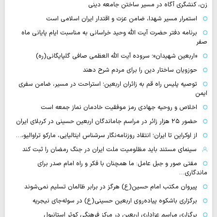
زن، کنشگری آگاه در مسیر ساختن جامعه دینی
استمرار مسیر شهدا، ضامن عزت و اقتدار ایران اسلامی است
برنامه دفتر حضرت آیت الله وحید خراسانی به مناسبت ایام پایانی ماه
صفر
«اربعین شهیدان»؛ سروده آیت الله العظمی صافی گلپایگانی(ره)
حوزویان ساختار دین را برای مردم شرح دهند
توصیه پلیس راه قم به زائران اربعین؛ استراحت در مسیر، ضامن سفری
ایمن
اخلاص و روحیه جهادی رمز موفقیت خادمان نماز جمعه است
حضور ۲۵ هزار زائر در مراسم جاماندگان اربعین حسینی در کربلای ایران
از اوکراین تا ایران؛ انتقاد روزنامه‌نگار سرشناس ایتالیایی، مارکو تراوالیو،…
سینمای مستند باید مظلومیت ملت ایران در جنگ رمضان را ثبت کند
مفتی صور و جبل عامل: ما همچنان با فکر و راه امام صدر برای
ماندگاری…
پیروان مکتب امام حسین(ع) هرگز در برابر ظالمان تسلیم نمی‌شوند
برگزاری باشکوه پیاده‌روی اربعین حسینی(ع) در سوله‌جای نیجریه
برگزاری مراسم عزاداری اربعین در مرکز فرهنگی کوثر استانبول