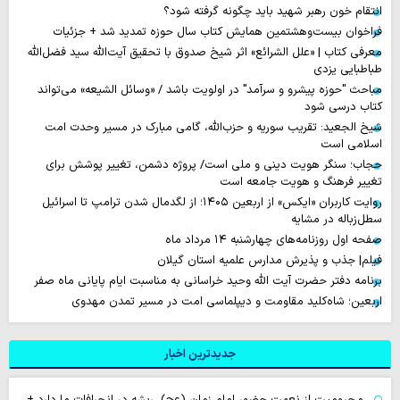
انتقام خون رهبر شهید باید چگونه گرفته شود؟
فراخوان بیست‌وهشتمین همایش کتاب سال حوزه تمدید شد + جزئیات
معرفی کتاب | «علل الشرائع» اثر شیخ صدوق با تحقیق آیت‌الله سید فضل‌الله
طباطبایی یزدی
مباحث "حوزه پیشرو و سرآمد" در اولویت باشد / «وسائل الشیعه» می‌تواند
کتاب درسی شود
شیخ الجعید: تقریب سوریه و حزب‌الله، گامی مبارک در مسیر وحدت امت
اسلامی است
حجاب؛ سنگر هویت دینی و ملی است/ پروژه دشمن، تغییر پوشش برای
تغییر فرهنگ و هویت جامعه است
روایت‌ کاربران «ایکس» از اربعین ۱۴۰۵؛ از لگدمال شدن ترامپ تا اسرائیل
سطل‌زباله‌ در مشایه
صفحه اول روزنامه‌های چهارشنبه ۱۴ مرداد ماه
فیلم| جذب و پذیرش مدارس علمیه استان گیلان
برنامه دفتر حضرت آیت الله وحید خراسانی به مناسبت ایام پایانی ماه صفر
اربعین؛ شاه‌کلید مقاومت و دیپلماسی امت در مسیر تمدن مهدوی
جدیدترین اخبار
محرومیت از نعمت حضور امام زمان (عج)، ریشه در انحرافات ما دارد +