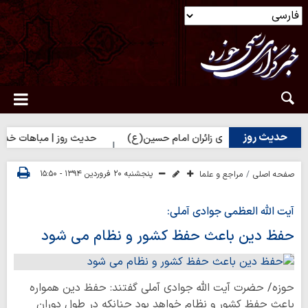
حدیث روز
ت زهرا(س) برای زائران امام حسین(ع)
حدیث روز | مباهات خداوند به 
پنجشنبه ۲۰ فروردین ۱۳۹۴ - ۱۵:۵۰
صفحه اصلی
مراجع و علما
آیت الله العظمی جوادی آملی:
حفظ دین باعث حفظ کشور و نظام می شود
حوزه/ حضرت آیت الله جوادی آملی گفتند: حفظ دین همواره
باعث حفظ کشور و نظام خواهد بود چنانکه در طول دوران