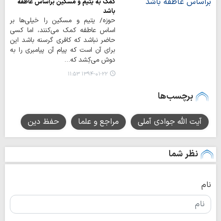
کمک به یتیم و مسکین براساس عاطفه
باشد
حوزه/ يتيم و مسکين را خيلي‌ها بر
اساس عاطفه کمک مي‌کنند، اما کسي
حاضر نباشد که کافري گرسنه باشد اين
براي آن است که پيام آن پيامبري را به
دوش مي‌کِشد که…
۱۳۹۴-۰۱-۲۲ ۱۱:۵۳
برچسب‌ها
آیت الله جوادی آملی
مراجع و علما
حفظ دین
نظر شما
نام