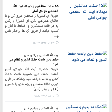
15 صفت منافقین از دیدگاه آیت الله
العظمی جوادی آملی
حوزه/ اي کميل! از منافقان دوري کن و با
خائنان همراهي نکن. اي کميل! از رفتن
به درِ خانه ستمکاران و اختلاط با آنان و
کسب درآمد از طريق آن ‌ها برحذر باش
و…
۱۳۹۴-۰۱-۲۴ ۱۵:۴۷
آیت الله العظمی جوادی آملی:
حفظ دین باعث حفظ کشور و نظام می
شود
حوزه/ حضرت آیت الله جوادی آملی
گفتند: حفظ دین همواره باعث حفظ
کشور و نظام خواهد بود چنانکه در طول
دوران دفاع مقدس پرچم های یا حسین
(ع) و یا زهرا (س)،…
۱۳۹۴-۰۱-۲۰ ۱۵:۵۰
آیت الله العظمی جوادی آملی: