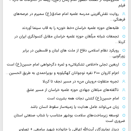
فیلم
روایت نقش‌آفرینی مدرسه علمیه امام صادق(ع) سمیرم در عرصه‌های
فرهنگی…
طلبه‌های حوزه علمیه خراسان «خط خون» را به قاب سینما آوردند
تجمعات شبانه مبلّغان حوزه علمیه خراسان مقابل کنسولگری ایران در
کربلا…
رویکرد نظام اسلامی دفاع از ملت های لبنان و فلسطین در برابر
زورگویی…
اربعین تجلی «اخلاص تشکیلاتی» و ثمره دگرخواهی امام حسین(ع) است
اعزام کاروان ۲۰۰ نفره نوجوانان کهگیلویه و بویراحمدی به طریق الحسین…
تجربه متفاوت «رویش من» در مسیر نجف تا کربلا
ناگفته‌های مبلغان جهادی حوزه علمیه خراسان از مسیر عشق
امام حسین(ع) کشتی نجات همه بشریت است
زبان می‌تواند عامل هدایت یا زمینه‌ساز سقوط انسان باشد
توسعه زیرساخت‌های سلامت بوشهر متناسب با شتاب صنعتی استان
ضروری است
دیدار نمایندگان آیت‌الله اعرافی با خانواده شهید سامعی + تصاویر