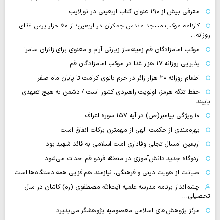
معرفی بیش از ۱۹۰ عنوان کتاب اربعینی در نورلایب
کارنامه موکب مسجد مقدس جمکران در اربعین؛ از ۵۰ هزار پرس غذای
روزانه…
موکب امامزادگان قم زمینه‌ساز زیارتی آرام و معنوی برای زائران سامرا…
پذیرایی روزانه ۱۷ هزار غذا در موکب امامزادگان قم
اطعام روزانه ۲۰ هزار زائر در حرم بانوی کرامت تا پایان ماه صفر
حفظ تنگه هرمز، اولویت راهبردی کشور است / دشمن به هیچ تعهدی
پایبند…
۱۰ ویژگی پیامبر(ص) در آیه ۱۵۷ سوره اعراف
بهره‌مندی از حکمت الهی از مهمترن برکات انفاق است
اربعین امسال تجلی وفاداری امت اسلامی به قائد شهید بود
اردوگاه جدید دانش‌آموزی در منطقه فردو قم احداث می‌شود
صیانت از هویت دینی و فرهنگی، نیازمند هم‌افزایی همه دستگاه‌ها است
چشم‌انداز برنامه مدرسه علمیه آیت‌الله مصطفوی (ره) کاشان در سال
تحصیلی…
مرکز پژوهش‌های اسلامی معصومیه پژوهشگر می‌پذیرد