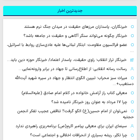
جدیدترین اخبار
خبرنگاران، پاسداران مرزهای حقیقت در میدان جنگ نرم هستند
خبرنگار چگونه می‌تواند سنگر آگاهی و حقیقت در جامعه باشد؟
عضو فراکسیون مقاومت: ابتکار لبنانی‌ها علیه عادی‌سازی روابط با اسرائیل،
…
خبرنگار تراز انقلاب؛ راوی حقیقت، پاسدار اعتماد/ خبرنگار حوزه دین باید…
رسالت رسانه انقلابی؛ از اطلاع‌رسانی تا جهاد در برابر وارونه‌نمایی…
میراث سبز محراب؛ تبیین الگوی انتظار و جهاد در سیره شهید آیت‌الله
دستغیب+…
معرفی کتاب راز آرامش خانواده در کلام امام صادق (علیه‌السلام)
چرا 17 مرداد به عنوان روز خبرنگار نامیده شد؟
نمی‌توان از امام حسین(ع) الگو گرفت‼ تناقض عجیب تفکر انجمن
حجتیه
سینمای ایران برای معرفی پیامبر اکرم(ص) برنامه‌ریزی راهبردی ندارد
چرا تکبّر، ریشه بسیاری از انحرافات اخلاقی و اجتماعی است؟