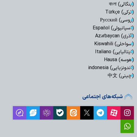
(بنگالی) বাংলা
(ترکی) Türkçe
(روسی) Русский
(اسپانیولی) Español
(آذری) Azərbaycan
(سواحلی) Kiswahili
(ایتالیایی) Italiano
(هوسه) Hausa
(اندونزیایی) indonesia
(چینی) 中文
شبکه‌های اجتماعی