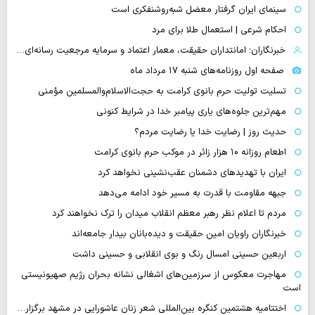
سینمای ایران گرفتار معضل شبه‌روشنفکری است
احکام شرعی | استعمال طلا برای مرد
خبرنگاران؛ امانتداران حقیقت، معمار اعتماد و سرمایه مرجعیت رسانه‌ای…
صفحه اول روزنامه‌های شنبه ۱۷ مرداد ماه
تسلیت تولیت حرم بانوی کرامت به حجت‌الاسلام‌والمسلمین مؤمنی
مهم‌ترین جلوه‌های یاری پیامبر خدا در شرایط کنونی
حدیث روز | رضایت خدا یا رضایت مردم؟
اطعام روزانه ۱۰ هزار زائر در موکب حرم بانوی کرامت
ایران با تهدیدهای دشمنان عقب‌نشینی نخواهد کرد
جبهه مقاومت با قدرت به مسیر خود ادامه می‌دهد
مردم تا اعلام نظر رهبر معظم انقلاب میدان را ترک نخواهند کرد
خبرنگاران راویان امین حقیقت و دیده‌بانان بیدار جامعه‌اند
اربعین حسینی امسال رنگ و بوی انقلابی و حسینی داشت
مهاجرت معکوس از سرزمین‌های اشغالی نشانه بحران رژیم صهیونیستی
است
اختتامیه هشتمین کنگره بین‌المللی شعر زنان عاشورایی در مشهد برگزار…