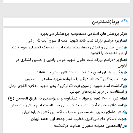
پربازدیدترین
مرکز پژوهش‌های اسلامی معصومیه پژوهشگر می‌پذیرد
تصاویر/ مراسم بزرگداشت قائد شهید امت از سوی آیت‌الله اراکی
۸ درس جهانی و تمدنی «مقاومت» ملت ایران در جنگ تحمیلی سوم / دنیا
ارزش مقاومت را فهمید
تصاویر /مراسم بزرگداشت خلبان شهید عباس بابایی و حسین لشگری در
قزوین
خبرنگاران راویان امین حقیقت و دیده‌بانان بیدار جامعه‌اند
دیدار نمایندگان آیت‌الله اعرافی با خانواده شهید سامعی + تصاویر
بزرگداشت امام شهید از سوی آیت‌الله اراکی / رهبر شهید انقلاب؛ الگوی ایمان
و استقامت در برابر قدرت‌های جهانی
اعزام کاروان ۲۰۰ نفره نوجوانان کهگیلویه و بویراحمدی به طریق الحسین (ع)
برنامه دفتر حضرت آیت الله وحید خراسانی به مناسبت ایام پایانی ماه صفر
واکنش علمای بحرین به سخنان سخیف حاکم این کشور درباره ایران
حجت‌الاسلام حاج‌علی‌اکبری خطیب نماز جمعه این هفته تهران
فارغ‌التحصیل مدرسه سفیران هدایت درگذشت