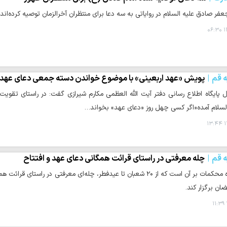
عفر صادق علیه السلام در روایاتی به سه دعا برای منتظران آخرالزمان توصیه کرده‌اند.
۱
ه قم
پویش «عهد اربعینی» با موضوع خواندن دسته جمعی دعای عهد
پایگاه اطلاع رسانی دفتر آیت الله العظمی مکارم شیرازی گفت: در راستای تقویت ا
لسلام آمده«اگر کسی چهل روز «دعای عهد» بخواند…
۱
ه قم
چله‌ معرفتی در راستای قرائت همگانی دعای عهد و افتتاح
حوزه/ قرارگاه محکمات بر آن است که از ۲۰ شعبان تا عیدفطر، چله‌ای معرفت
ان برگزار کند.