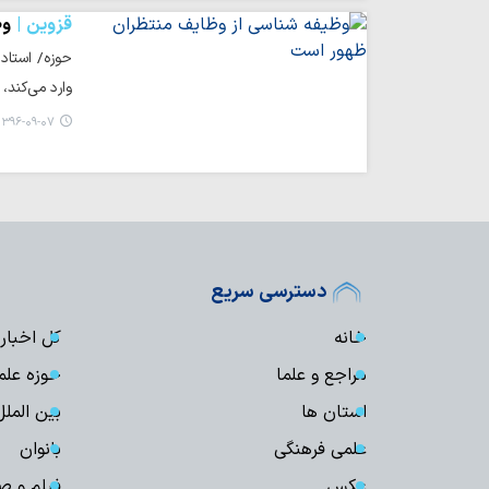
قزوین
وظ
حوزه/ استاد
وارد می‌کند،
۱۳۹۶-۰۹-۰۷ ۱۳:۵۴
دسترسی سریع
خانه
کل اخبار
مراجع و علما
حوزه علم
استان ها
بین الملل
علمی فرهنگی
بانوان
عکس
فیلم و ص