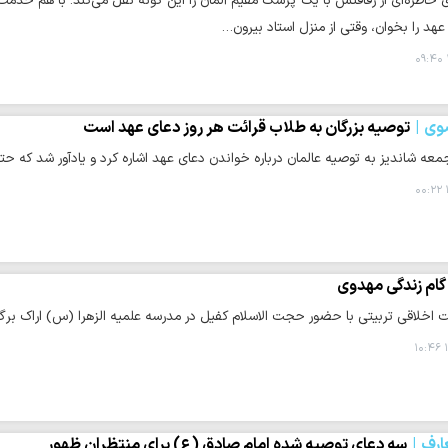
ی خاطره‌ای از رفاقتش با یک پزشک مقیم آلمان را این گونه نقل می‌کند: با هم خدمت 
عهد را بخوان، وقتی از منزل استاد بیرون…
وی
توصیه بزرگان به طلاب قرائت هر روز دعای عهد است
معه شاندیز به توصیه عالمان درباره خواندن دعای عهد اشاره کرد و یادآور شد که حت
اخلاقی تربیتی با حضور حجت الاسلام کفیل در مدرسه علمیه الزهرا (س) اراک برگزا
۱
ارف
سه دعای توصیه شده امام صادق (ع) برای منتظران ظهور