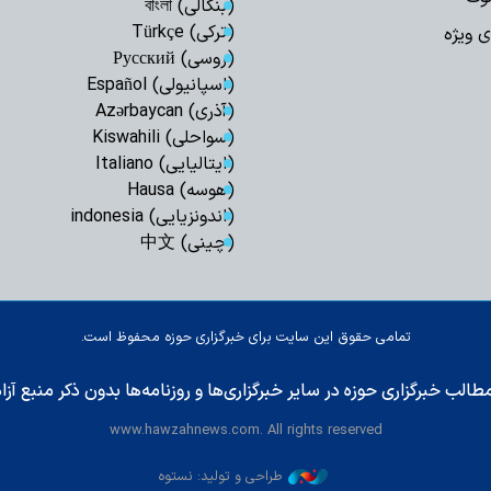
(بنگالی) বাংলা
(ترکی) Türkçe
ی ویژه
(روسی) Русский
(اسپانیولی) Español
(آذری) Azərbaycan
(سواحلی) Kiswahili
(ایتالیایی) Italiano
(هوسه) Hausa
(اندونزیایی) indonesia
(چینی) 中文
تمامی حقوق این سایت برای خبرگزاری حوزه محفوظ است.
طالب خبرگزاری حوزه در سایر خبرگزاری‌ها و روزنامه‌ها بدون ذکر منبع آز
www.hawzahnews.com. All rights reserved
طراحی و تولید: نستوه