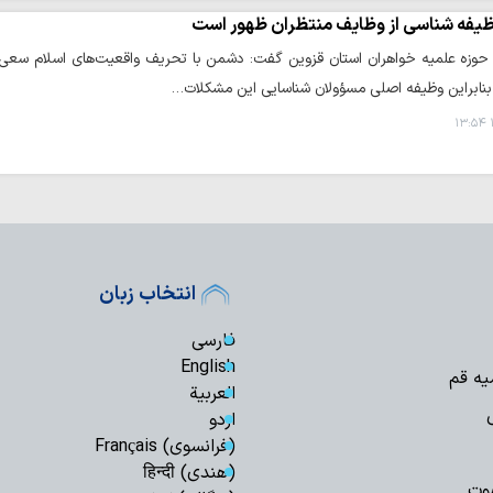
یفه شناسی از وظایف منتظران ظهور است
 حوزه علمیه خواهران استان قزوین گفت: دشمن با تحریف واقعیت‌های اسلام سعی 
 بنابراین وظیفه اصلی مسؤولان شناسایی این مشکلات…
انتخاب زبان
فارسی
English
یه قم
العربیة
اردو
(فرانسوی) Français
(هندی) हिन्दी
وت