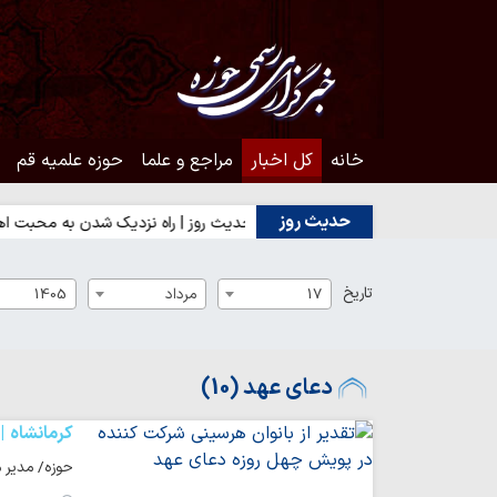
خانه
کل اخبار
مراجع و علما
حوزه علمیه قم
حدیث روز
خدا یا رضایت مردم؟
حدیث روز | راه نزدیک شدن به محبت اهل‌بیت(ع
تاریخ
17
مرداد
1405
دعای عهد (10)
کرمانشاه
حوزه/ مدیر 