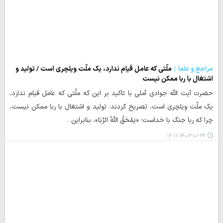
مراجع و علما
ملّتی که عامل قیام ندارد، یک ملّت ویلچری است / تولید و
اشتغال با ربا ممکن نیست
حضرت آیت الله جوادی آملی با تاکید بر این که ملّتی که عامل قیام ندارد،
یک ملّت ویلچری است، تصریح کردند: تولید و اشتغال با ربا ممکن نیست،
چرا که ربا جنگ با خداست؛ «یَمْحَقُ اللَّهُ الرِّبَا»، بنابراین…
۱۴۰۳-۰۱-۲۹ ۱۶:۱۱