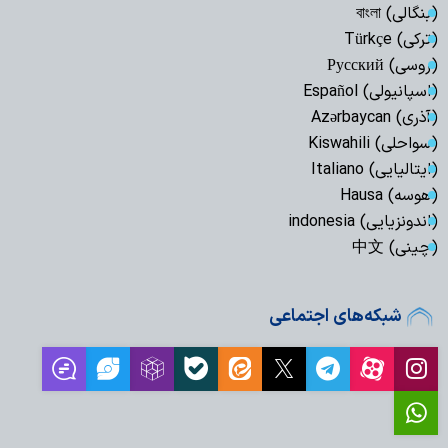
(بنگالی) বাংলা
(ترکی) Türkçe
(روسی) Русский
(اسپانیولی) Español
(آذری) Azərbaycan
(سواحلی) Kiswahili
(ایتالیایی) Italiano
(هوسه) Hausa
(اندونزیایی) indonesia
(چینی) 中文
شبکه‌های اجتماعی