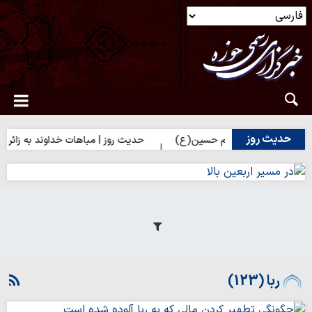
حدیث روز
ی زائران امام حسین(ع)
حدیث روز | مباهات خداوند به زائر امام حسین
ربا (123)