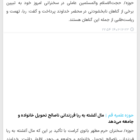
حوزه/ حجت‌الاسلام والمسلمین عاملی در سخنرانی امروز خود به تبیین
برخی از گناهان نابخشودنی در محضر خداوند پرداخت و گفت: ربا، تهمت و
ریاست‌طلبی از جمله این گناهان هستند.
۱۴۰۲-۱۲-۲۳ ۲۲:۵۴
حوزه علمیه قم
مال آغشته به ربا فرزندانی ناصالح تحویل خانواده و
جامعه می‌دهد
حوزه/ سخنران حرم مطهر بانوی کرامت با تأکید بر این که مال آغشته به ربا
فرزندانی ناصالح تحویل خانواده و جامعه می‌دهد، اظهار داشت: خداوند