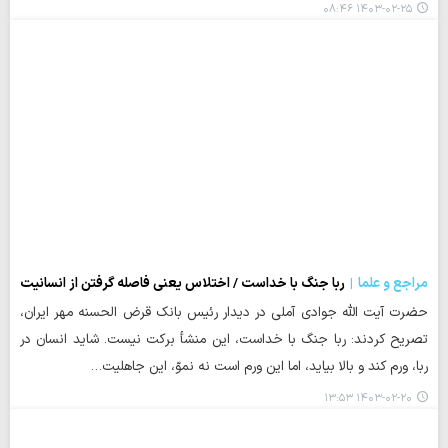
۱۴۰۳-۰۲-۲۵ ۰۸:۴۶
مراجع و علما
ربا جنگ با خداست / اختلاس یعنی فاصله گرفتن از انسانیت
حضرت آیت الله جوادی آملی در دیدار رئیس بانک قرض الحسنه مهر ایران،
تصریح کردند: ربا جنگ با خداست، این منشأ برکت نیست. شاید انسان در
ربا، ورم کند و بالا بیاید، اما این ورم است نه نموّ، این جاهلیت…
۱۴۰۳-۰۲-۲۰ ۱۳:۵۳