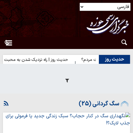
حدیث روز
 خدا یا رضایت مردم؟
حدیث روز | راه نزدیک شدن به محبت اهل‌بیت(
سگ گردانی (25)