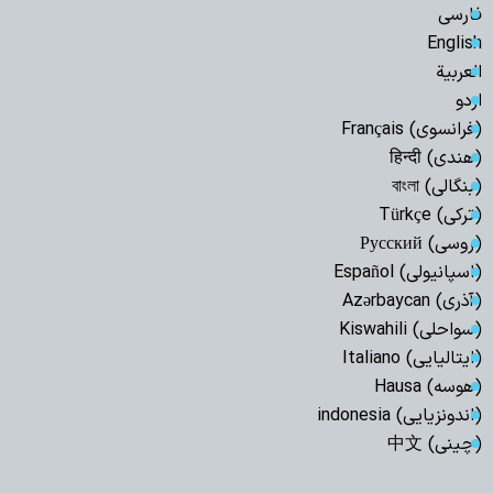
فارسی
English
العربیة
اردو
(فرانسوی) Français
(هندی) हिन्दी
(بنگالی) বাংলা
(ترکی) Türkçe
(روسی) Русский
(اسپانیولی) Español
(آذری) Azərbaycan
(سواحلی) Kiswahili
(ایتالیایی) Italiano
(هوسه) Hausa
(اندونزیایی) indonesia
(چینی) 中文