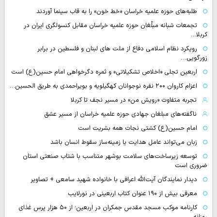
طلبه‌های حوزه علمیه خراسان «خط خون» را به قاب سینما آوردند
تجمعات شبانه مبلّغان حوزه علمیه خراسان مقابل کنسولگری ایران در
کربلا…
رویکرد نظام اسلامی دفاع از ملت های لبنان و فلسطین در برابر
زورگویی…
اربعین تجلی «اخلاص تشکیلاتی» و ثمره دگرخواهی امام حسین(ع) است
اعزام کاروان ۲۰۰ نفره نوجوانان کهگیلویه و بویراحمدی به طریق الحسین…
تجربه متفاوت «رویش من» در مسیر نجف تا کربلا
ناگفته‌های مبلغان جهادی حوزه علمیه خراسان از مسیر عشق
امام حسین(ع) کشتی نجات همه بشریت است
زبان می‌تواند عامل هدایت یا زمینه‌ساز سقوط انسان باشد
توسعه زیرساخت‌های سلامت بوشهر متناسب با شتاب صنعتی استان
ضروری است
دیدار نمایندگان آیت‌الله اعرافی با خانواده شهید سامعی + تصاویر
معرفی بیش از ۱۹۰ عنوان کتاب اربعینی در نورلایب
کارنامه موکب مسجد مقدس جمکران در اربعین؛ از ۵۰ هزار پرس غذای
روزانه…