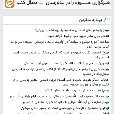
پربازدیدترین
مرکز پژوهش‌های اسلامی معصومیه پژوهشگر می‌پذیرد
انتقام خون رهبر شهید باید چگونه گرفته شود؟
مباحث "حوزه پیشرو و سرآمد" در اولویت باشد / «وسائل الشیعه» می‌تواند
کتاب درسی شود
شیخ الجعید: تقریب سوریه و حزب‌الله، گامی مبارک در مسیر وحدت امت
اسلامی است
تصاویر/ مراسم بزرگداشت قائد شهید امت از سوی آیت‌الله اراکی
روایت‌ کاربران «ایکس» از اربعین ۱۴۰۵؛ از لگدمال شدن ترامپ تا اسرائیل
سطل‌زباله‌ در مشایه
حجاب؛ سنگر هویت دینی و ملی است/ پروژه دشمن، تغییر پوشش برای
تغییر فرهنگ و هویت جامعه است
فیلم| جذب و پذیرش مدارس علمیه استان گیلان
برنامه دفتر حضرت آیت الله وحید خراسانی به مناسبت ایام پایانی ماه صفر
دیدار نمایندگان آیت‌الله اعرافی با خانواده شهید سامعی + تصاویر
اربعین؛ شاه‌کلید مقاومت و دیپلماسی امت در مسیر تمدن مهدوی
از اوکراین تا ایران؛ انتقاد روزنامه‌نگار سرشناس ایتالیایی، مارکو تراوالیو، از