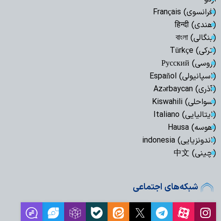
(فرانسوی) Français
(هندی) हिन्दी
(بنگالی) বাংলা
(ترکی) Türkçe
(روسی) Русский
(اسپانیولی) Español
(آذری) Azərbaycan
(سواحلی) Kiswahili
(ایتالیایی) Italiano
(هوسه) Hausa
(اندونزیایی) indonesia
(چینی) 中文
شبکه‌های اجتماعی