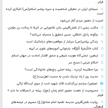
فراتر…
سینمای ایران در معرفی شخصیت و سیره پیامبر اسلام(ص) کم‌کاری کرده
است
امنیت از حضور مردم آغاز می‌شود
مکتب زینبی | از نقش‌آفرینی زنان عاشورایی در کربلا تا رسالت زن مؤمن…
چگونه رذایل اخلاقی، مسیر تحقیق را منحرف می‌کنند؟
زندگی پیامبر(ص) سرشار از موقعیت‌های دراماتیک است
کتاب «الشَّجَرَةَ الْبَرِّیَّةَ»؛ بازخوانی آموزه‌های علوی در آیینه…
اربعین؛ تجلی‌گاه هویت شیعی و محورِ اقتدار امامت در جهان اسلام
احکام شرعی | مسحِ سر
چرا «مقایسه کردن» ، ریشه اصلیِ رنج‌های خانوادگی است؟
حدیث روز | راه نزدیک شدن به محبت اهل‌بیت(ع)
تصاویر/ مراسم بزرگداشت قائد شهید امت از سوی آیت‌الله اراکی
محرومیت از نعمت حضور امام زمان (عج)، ریشه در انحرافات ما دارد +
فیلم
روایت نقش‌آفرینی مدرسه علمیه امام صادق(ع) سمیرم در عرصه‌های
فرهنگی…